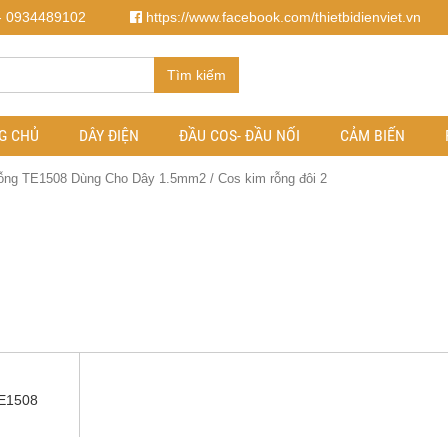
- 0934489102
https://www.facebook.com/thietbidienviet.vn
Tìm kiếm
G CHỦ
DÂY ĐIỆN
ĐẦU COS- ĐẦU NỐI
CẢM BIẾN
Rỗng TE1508 Dùng Cho Dây 1.5mm2
/
Cos kim rỗng đôi 2
TE1508