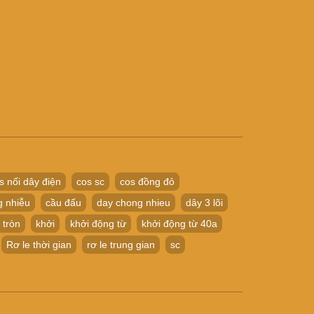
s nối dây điện
cos sc
cos đồng đỏ
g nhiễu
cầu đấu
day chong nhieu
dây 3 lõi
 tròn
khởi
khởi động từ
khởi động từ 40a
Rơ le thời gian
rơ le trung gian
sc