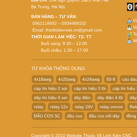
ĐỊA CHỈ
: 204 ngõ Quỳnh, Bạch Mai, Hai
Bà Trưng, Hà Nội.
BÁN HÀNG – TƯ VẤN:
Vi
0962118692 – 0934489102
Vi
Email:
thietbidienviet.vn@gmail.com
To
THỜI GIAN LÀM VIỆC: T2- T7
Wh
Buổi sáng: 8:30 – 12:00
Buổi chiều: 1:30 – 17:00
TỪ KHÓA THÔNG DỤNG
4x18awg
4x20awg
4x24awg
50-8
cau dau
cáp tín hiệu 2 sợi
cáp tín hiệu 3 lõi
cáp tín hiệu 
dây tín hiệu 4 sợi
dây điện
dây điện 4 lõi
dây
relay
relay 12v
relay 24V
relay omron
Rel
ĐẦU COS SC
đầu cos
đầu cos nối dây
đồng
Copyright © 2010 Website Thuộc Về Linh Kiện CNC