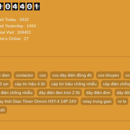
sit Today : 3410
sit Yesterday : 1464
tal Visit : 104401
o's Online : 27
 dien
contactor
cos
cos dây điện đồng đỏ
cos khuyen
co
3 sợi
cáp tín hiệu 4 lõi
cáp tín hiệu chống nhiễu
cáp điện chốn
 điện chống nhiễu
dây điện đen tròn 2 lõi
dây điện đơn
dây đôi
ay thời Gian Timer Omron H3Y-4 14P 24V
relay trung gian
rơ le
 đỏ