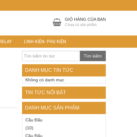
GIỎ HÀNG CỦA BẠN
Chưa có sản phẩm
RELAY
LINH KIỆN- PHỤ KIỆN
Tìm kiếm
DANH MỤC TIN TỨC
Không có danh mục
TIN TỨC NỔI BẬT
DANH MỤC SẢN PHẨM
Cầu Đấu
(10)
Cầu Đấu