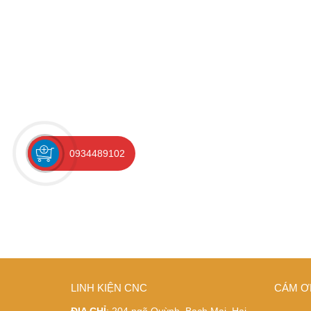
0934489102
LINH KIỆN CNC
CÁM Ơ