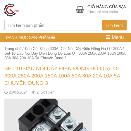
GIỎ HÀNG CỦA BẠN
Chưa có sản phẩm
Tìm kiếm
Menu
DANH MỤC SẢN PHẨM
Trang chủ
/
Đầu Cốt Đồng 300A, Cốt Nối Dây Điện Đồng Đỏ OT-300A
/
Set 10 Đầu Nối Dây Điện Đồng Đỏ Loại OT 300A 250A 200A 150A 100A
50A 30A 20A 10A 5A Chuyên Dụng 3
SET 10 ĐẦU NỐI DÂY ĐIỆN ĐỒNG ĐỎ LOẠI OT
300A 250A 200A 150A 100A 50A 30A 20A 10A 5A
CHUYÊN DỤNG 3
25/03/2024
2 lượt xem