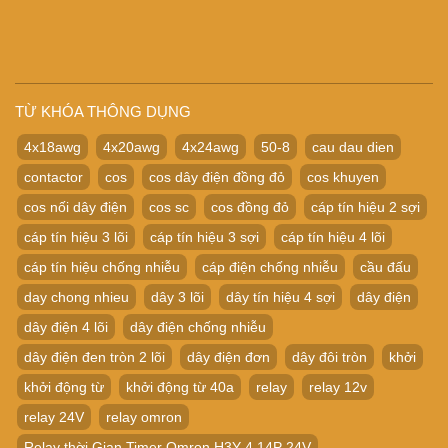
TỪ KHÓA THÔNG DỤNG
4x18awg
4x20awg
4x24awg
50-8
cau dau dien
contactor
cos
cos dây điện đồng đỏ
cos khuyen
cos nối dây điện
cos sc
cos đồng đỏ
cáp tín hiệu 2 sợi
cáp tín hiệu 3 lõi
cáp tín hiệu 3 sợi
cáp tín hiệu 4 lõi
cáp tín hiệu chống nhiễu
cáp điện chống nhiễu
cầu đấu
day chong nhieu
dây 3 lõi
dây tín hiệu 4 sợi
dây điện
dây điện 4 lõi
dây điện chống nhiễu
dây điện đen tròn 2 lõi
dây điện đơn
dây đôi tròn
khởi
khởi động từ
khởi động từ 40a
relay
relay 12v
relay 24V
relay omron
Relay thời Gian Timer Omron H3Y-4 14P 24V