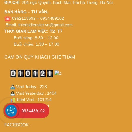
ĐỊA CHỈ
: 204 ngõ Quỳnh, Bạch Mai, Hai Bà Trưng, Hà Nội.
BÁN HÀNG – TƯ VẤN:
0962118692 – 0934489102
Email:
thietbidienviet.vn@gmail.com
THỜI GIAN LÀM VIỆC: T2- T7
Buổi sáng: 8:30 – 12:00
Buổi chiều: 1:30 – 17:00
CÁM ƠN QUÝ KHÁCH GHÉ THĂM
Visit Today : 223
Visit Yesterday : 1464
Total Visit : 101214
Who's Online : 14
0934489102
FACEBOOK