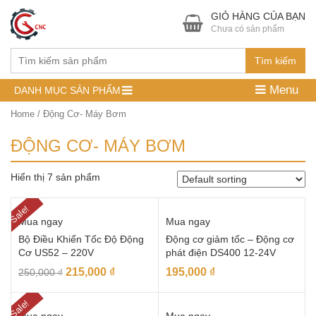
GIỎ HÀNG CỦA BẠN
Chưa có sản phẩm
Tìm kiếm
Menu
DANH MỤC SẢN PHẨM
Home
/ Động Cơ- Máy Bơm
ĐỘNG CƠ- MÁY BƠM
Hiển thị 7 sản phẩm
Sale!
Mua ngay
Mua ngay
Bộ Điều Khiển Tốc Độ Động
Động cơ giảm tốc – Động cơ
Cơ US52 – 220V
phát điện DS400 12-24V
215,000
₫
195,000
₫
250,000
₫
Sale!