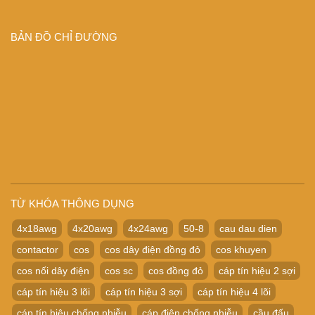
BẢN ĐỒ CHỈ ĐƯỜNG
TỪ KHÓA THÔNG DỤNG
4x18awg
4x20awg
4x24awg
50-8
cau dau dien
contactor
cos
cos dây điện đồng đỏ
cos khuyen
cos nối dây điện
cos sc
cos đồng đỏ
cáp tín hiệu 2 sợi
cáp tín hiệu 3 lõi
cáp tín hiệu 3 sợi
cáp tín hiệu 4 lõi
cáp tín hiệu chống nhiễu
cáp điện chống nhiễu
cầu đấu