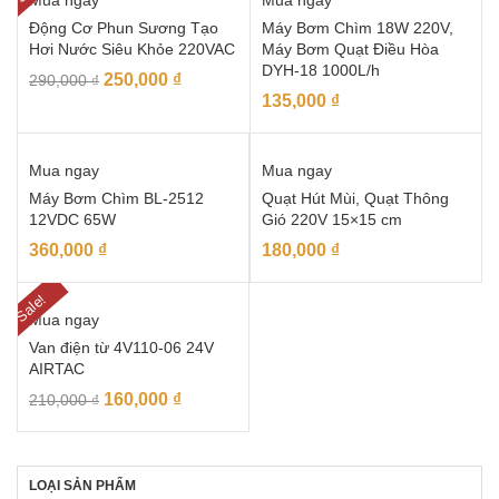
Mua ngay
Mua ngay
Động Cơ Phun Sương Tạo
Máy Bơm Chìm 18W 220V,
Hơi Nước Siêu Khỏe 220VAC
Máy Bơm Quạt Điều Hòa
DYH-18 1000L/h
250,000
₫
290,000
₫
135,000
₫
Mua ngay
Mua ngay
Máy Bơm Chìm BL-2512
Quạt Hút Mùi, Quạt Thông
12VDC 65W
Gió 220V 15×15 cm
360,000
₫
180,000
₫
Sale!
Mua ngay
Van điện từ 4V110-06 24V
AIRTAC
160,000
₫
210,000
₫
LOẠI SẢN PHẨM