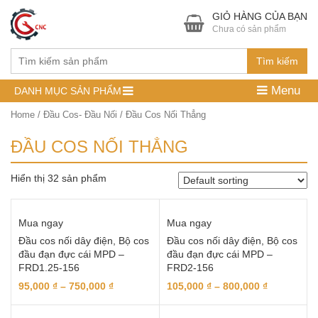
GIỎ HÀNG CỦA BẠN
Chưa có sản phẩm
Tìm kiếm
Menu
DANH MỤC SẢN PHẨM
Home
/
Đầu Cos- Đầu Nối
/ Đầu Cos Nối Thẳng
ĐẦU COS NỐI THẲNG
Hiển thị 32 sản phẩm
Mua ngay
Mua ngay
Đầu cos nối dây điện, Bộ cos
Đầu cos nối dây điện, Bộ cos
đầu đạn đực cái MPD –
đầu đạn đực cái MPD –
FRD1.25-156
FRD2-156
95,000
₫
–
750,000
₫
105,000
₫
–
800,000
₫