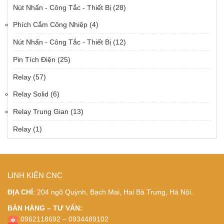
Nút Nhấn - Công Tắc - Thiết Bị
(28)
Phích Cắm Công Nhiệp
(4)
Nút Nhấn - Công Tắc - Thiết Bị
(12)
Pin Tích Điện
(25)
Relay
(57)
Relay Solid
(6)
Relay Trung Gian
(13)
Relay
(1)
LINH KIỆN CNC
ĐỊA CHỈ
: 204 ngõ Quỳnh, Bạch Mai, Hai Bà Trưng, Hà Nội.
BÁN HÀNG – TƯ VẤN:
0962118692 – 0934489102