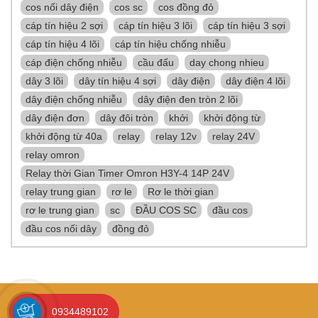
cos nối dây điện
cos sc
cos đồng đỏ
cáp tín hiệu 2 sợi
cáp tín hiệu 3 lõi
cáp tín hiệu 3 sợi
cáp tín hiệu 4 lõi
cáp tín hiệu chống nhiễu
cáp điện chống nhiễu
cầu đấu
day chong nhieu
dây 3 lõi
dây tín hiệu 4 sợi
dây điện
dây điện 4 lõi
dây điện chống nhiễu
dây điện đen tròn 2 lõi
dây điện đơn
dây đôi tròn
khởi
khởi động từ
khởi động từ 40a
relay
relay 12v
relay 24V
relay omron
Relay thời Gian Timer Omron H3Y-4 14P 24V
relay trung gian
rơ le
Rơ le thời gian
rơ le trung gian
sc
ĐẦU COS SC
đầu cos
đầu cos nối dây
đồng đỏ
0934489102
LINH KIỆN CNC