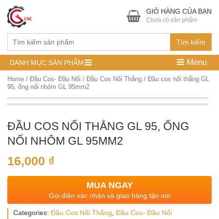
GIỎ HÀNG CỦA BẠN
Chưa có sản phẩm
Tìm kiếm
Menu
DANH MỤC SẢN PHẨM
Home
/
Đầu Cos- Đầu Nối
/
Đầu Cos Nối Thẳng
/ Đầu cos nối thẳng GL
95, ống nối nhôm GL 95mm2
ĐẦU COS NỐI THẲNG GL 95, ỐNG
NỐI NHÔM GL 95MM2
16,000
₫
MUA NGAY
Gọi điện xác nhận và giao hàng tận nơi
Categories:
Đầu Cos Nối Thẳng
,
Đầu Cos- Đầu Nối