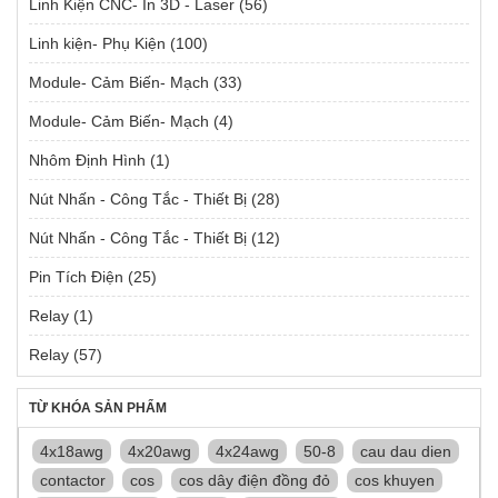
Linh Kiện CNC- In 3D - Laser
(56)
Linh kiện- Phụ Kiện
(100)
Module- Cảm Biến- Mạch
(33)
Module- Cảm Biến- Mạch
(4)
Nhôm Định Hình
(1)
Nút Nhấn - Công Tắc - Thiết Bị
(28)
Nút Nhấn - Công Tắc - Thiết Bị
(12)
Pin Tích Điện
(25)
Relay
(1)
Relay
(57)
TỪ KHÓA SẢN PHẨM
4x18awg
4x20awg
4x24awg
50-8
cau dau dien
contactor
cos
cos dây điện đồng đỏ
cos khuyen