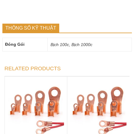
THÔNG SỐ KỸ THUẬT
Đóng Gói
Bịch 100c, Bịch 1000c
RELATED PRODUCTS