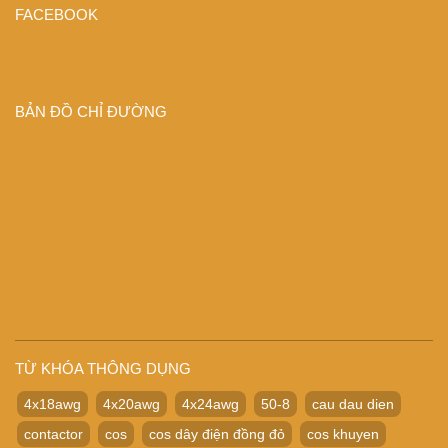
FACEBOOK
BẢN ĐỒ CHỈ ĐƯỜNG
TỪ KHÓA THÔNG DỤNG
4x18awg
4x20awg
4x24awg
50-8
cau dau dien
contactor
cos
cos dây điện đồng đỏ
cos khuyen