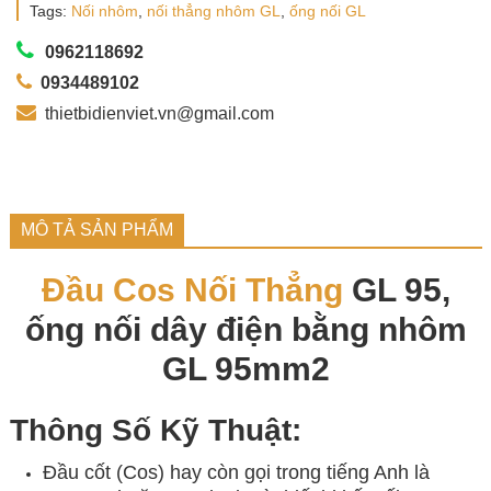
Tags:
Nối nhôm
,
nối thẳng nhôm GL
,
ống nối GL
0962118692
0934489102
thietbidienviet.vn@gmail.com
MÔ TẢ SẢN PHẨM
Đầu Cos Nối Thẳng
GL 95,
ống nối dây điện bằng nhôm
GL 95mm2
Thông Số Kỹ Thuật:
Đầu cốt (Cos) hay còn gọi trong tiếng Anh là