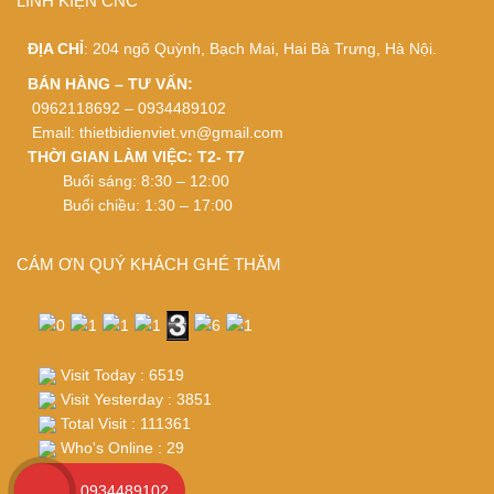
LINH KIỆN CNC
ĐỊA CHỈ
: 204 ngõ Quỳnh, Bạch Mai, Hai Bà Trưng, Hà Nội.
BÁN HÀNG – TƯ VẤN:
0962118692 – 0934489102
Email:
thietbidienviet.vn@gmail.com
THỜI GIAN LÀM VIỆC: T2- T7
Buổi sáng: 8:30 – 12:00
Buổi chiều: 1:30 – 17:00
CÁM ƠN QUÝ KHÁCH GHÉ THĂM
Visit Today : 6519
Visit Yesterday : 3851
Total Visit : 111361
Who's Online : 29
0934489102