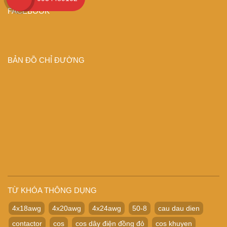
FACEBOOK
BẢN ĐỒ CHỈ ĐƯỜNG
TỪ KHÓA THÔNG DỤNG
4x18awg
4x20awg
4x24awg
50-8
cau dau dien
contactor
cos
cos dây điện đồng đỏ
cos khuyen