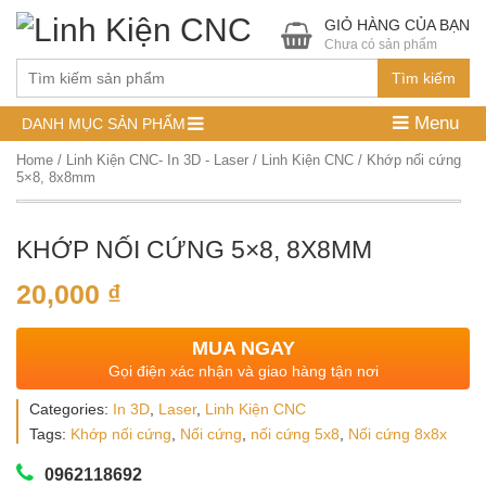
GIỎ HÀNG CỦA BẠN
Chưa có sản phẩm
Tìm kiếm
Menu
DANH MỤC SẢN PHẨM
Home
/
Linh Kiện CNC- In 3D - Laser
/
Linh Kiện CNC
/ Khớp nối cứng
5×8, 8x8mm
KHỚP NỐI CỨNG 5×8, 8X8MM
20,000
₫
MUA NGAY
Gọi điện xác nhận và giao hàng tận nơi
Categories:
In 3D
,
Laser
,
Linh Kiện CNC
Tags:
Khớp nối cứng
,
Nối cứng
,
nối cứng 5x8
,
Nối cứng 8x8x
0962118692