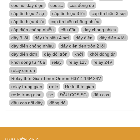
cos nối dây điện
cos sc
cos đồng đỏ
cáp tín hiệu 2 sợi
cáp tín hiệu 3 lõi
cáp tín hiệu 3 sợi
cáp tín hiệu 4 lõi
cáp tín hiệu chống nhiễu
cáp điện chống nhiễu
cầu đấu
day chong nhieu
dây 3 lõi
dây tín hiệu 4 sợi
dây điện
dây điện 4 lõi
dây điện chống nhiễu
dây điện đen tròn 2 lõi
dây điện đơn
dây đôi tròn
khởi
khởi động từ
khởi động từ 40a
relay
relay 12v
relay 24V
relay omron
Relay thời Gian Timer Omron H3Y-4 14P 24V
relay trung gian
rơ le
Rơ le thời gian
rơ le trung gian
sc
ĐẦU COS SC
đầu cos
đầu cos nối dây
đồng đỏ