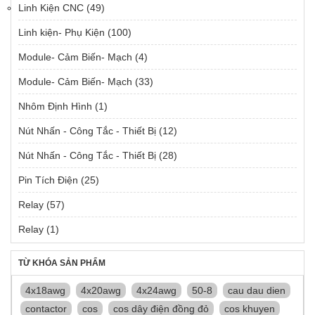
Linh Kiện CNC
(49)
Linh kiện- Phụ Kiện
(100)
Module- Cảm Biến- Mạch
(4)
Module- Cảm Biến- Mạch
(33)
Nhôm Định Hình
(1)
Nút Nhấn - Công Tắc - Thiết Bị
(12)
Nút Nhấn - Công Tắc - Thiết Bị
(28)
Pin Tích Điện
(25)
Relay
(57)
Relay
(1)
TỪ KHÓA SẢN PHẨM
4x18awg
4x20awg
4x24awg
50-8
cau dau dien
contactor
cos
cos dây điện đồng đỏ
cos khuyen