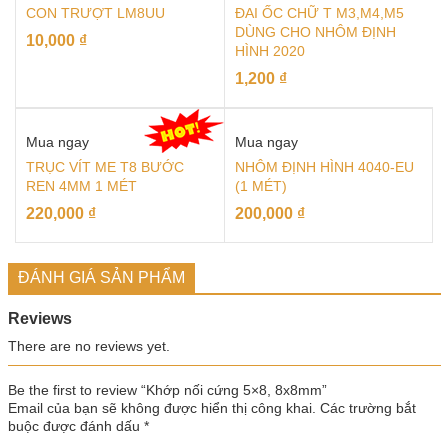
CON TRƯỢT LM8UU
ĐAI ỐC CHỮ T M3,M4,M5
DÙNG CHO NHÔM ĐỊNH
10,000
₫
HÌNH 2020
1,200
₫
Mua ngay
Mua ngay
TRỤC VÍT ME T8 BƯỚC
NHÔM ĐỊNH HÌNH 4040-EU
REN 4MM 1 MÉT
(1 MÉT)
220,000
₫
200,000
₫
ĐÁNH GIÁ SẢN PHẨM
Reviews
There are no reviews yet.
Be the first to review “Khớp nối cứng 5×8, 8x8mm”
Email của bạn sẽ không được hiển thị công khai.
Các trường bắt
buộc được đánh dấu
*