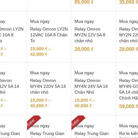
95,000
₫
35,000
₫
gay
Mua ngay
Mua ngay
Mua nga
Omron LY2N
Relay Omron LY2N
Relay Omron
Relay Om
 10A 8
12VAC 10A 8 Chân
MY2N 12V 5A 8
MY2N 22
o
To
chân nhỏ
chân nhỏ
0
₫
–
15,000
₫
–
28,000
₫
28,000
₫
0
₫
42,000
₫
gay
Mua ngay
Mua ngay
Mua nga
Omron
Relay Omron
Relay Omron
Relay Om
12V 5A 14
MY4N 220V 5A 14
MY4N 24V 5A 14
MY4N-GS
Nhỏ
chân nhỏ
Chân Nhỏ
5A 14 ch
Chính Hã
0
₫
–
15,000
₫
–
15,000
₫
–
0
₫
40,000
₫
40,000
₫
59,000
₫
Sale!
Sale!
gay
Mua ngay
Mua ngay
Mua nga
Trung Gian
Relay Trung Gian
Relay Trung Gian
Rơ le kiế