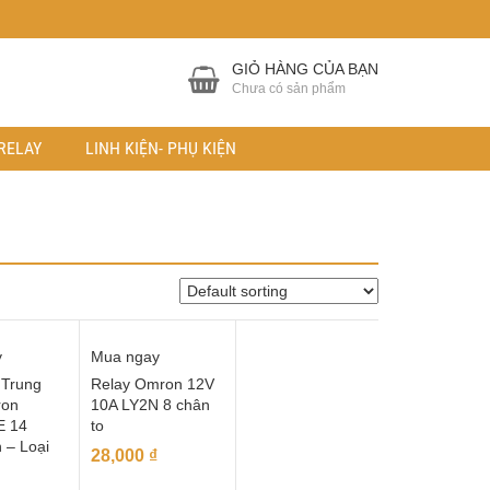
GIỎ HÀNG CỦA BẠN
Chưa có sản phẩm
RELAY
LINH KIỆN- PHỤ KIỆN
y
Mua ngay
 Trung
Relay Omron 12V
ron
10A LY2N 8 chân
E 14
to
 – Loại
28,000
₫