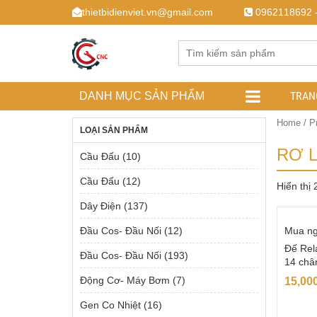
thietbidienviet.vn@gmail.com
0962118692 
TRAN
DANH MỤC SẢN PHẨM
Home
/ Pr
LOẠI SẢN PHẨM
RƠ 
Cầu Đấu
(10)
Cầu Đấu
(12)
Hiển thị
Dây Điện
(137)
Đầu Cos- Đầu Nối
(12)
Mua n
Đế Rel
Đầu Cos- Đầu Nối
(193)
14 châ
Động Cơ- Máy Bơm
(7)
15,00
Gen Co Nhiệt
(16)