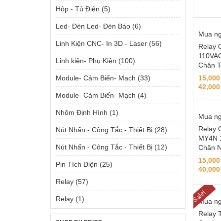
Hộp - Tủ Điện
(5)
Led- Đèn Led- Đèn Báo
(6)
Mua n
Linh Kiện CNC- In 3D - Laser
(56)
Relay 
110VAC
Linh kiện- Phụ Kiện
(100)
Chân T
Module- Cảm Biến- Mạch
(33)
15,00
42,00
Module- Cảm Biến- Mạch
(4)
Nhôm Định Hình
(1)
Mua n
Relay 
Nút Nhấn - Công Tắc - Thiết Bị
(28)
MY4N 
Nút Nhấn - Công Tắc - Thiết Bị
(12)
Chân 
15,00
Pin Tích Điện
(25)
40,00
Relay
(57)
Sale!
Relay
(1)
Mua n
Relay 