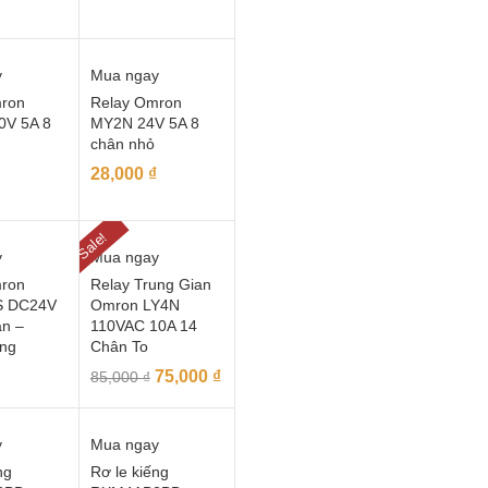
y
Mua ngay
ron
Relay Omron
0V 5A 8
MY2N 24V 5A 8
chân nhỏ
28,000
₫
Sale!
y
Mua ngay
ron
Relay Trung Gian
 DC24V
Omron LY4N
ân –
110VAC 10A 14
ng
Chân To
75,000
₫
85,000
₫
y
Mua ngay
ng
Rơ le kiếng