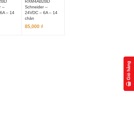
2BD
RXM4AB2BD
r –
Schneider –
6A – 14
24VDC – 6A – 14
chân
85,000
₫
Giỏ hàng