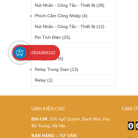
Nút Nhấn - Công Tắc - Thiết Bị
(28)
Phích Cắm Công Nhiệp
(4)
Nút Nhấn - Công Tắc - Thiết Bị
(12)
Pin Tích Điện
(25)
Relay
(57)
0934489102
Relay Solid
(6)
Relay Trung Gian
(13)
Relay
(1)
LINH KIỆN CNC
CÁM Ơ
ĐỊA CHỈ
: 204 ngõ Quỳnh, Bạch Mai, Hai
Bà Trưng, Hà Nội.
BÁN HÀNG – TƯ VẤN: