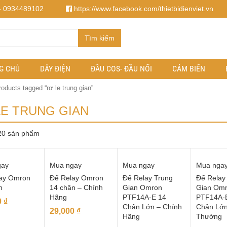
- 0934489102
https://www.facebook.com/thietbidienviet.vn
Tìm kiếm
G CHỦ
DÂY ĐIỆN
ĐẦU COS- ĐẦU NỐI
CẢM BIẾN
oducts tagged “rơ le trung gian”
LE TRUNG GIAN
 20 sản phẩm
gay
Mua ngay
Mua ngay
Mua nga
ay Omron
Đế Relay Omron
Đế Relay Trung
Đế Relay
n
14 chân – Chính
Gian Omron
Gian Om
Hãng
PTF14A-E 14
PTF14A-
0
₫
Chân Lớn – Chính
Chân Lớn
29,000
₫
Hãng
Thường