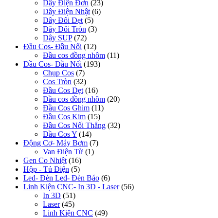
Dây Điện Đơn
(23)
Dây Điện Nhật
(6)
Dây Đôi Dẹt
(5)
Dây Đôi Tròn
(3)
Dây SUP
(72)
Đầu Cos- Đầu Nối
(12)
Đầu cos đồng nhôm
(11)
Đầu Cos- Đầu Nối
(193)
Chụp Cos
(7)
Cos Tròn
(32)
Đầu Cos Dẹt
(16)
Đầu cos đồng nhôm
(20)
Đầu Cos Ghim
(11)
Đầu Cos Kim
(15)
Đầu Cos Nối Thẳng
(32)
Đầu Cos Y
(14)
Động Cơ- Máy Bơm
(7)
Van Điện Từ
(1)
Gen Co Nhiệt
(16)
Hộp - Tủ Điện
(5)
Led- Đèn Led- Đèn Báo
(6)
Linh Kiện CNC- In 3D - Laser
(56)
In 3D
(51)
Laser
(45)
Linh Kiện CNC
(49)