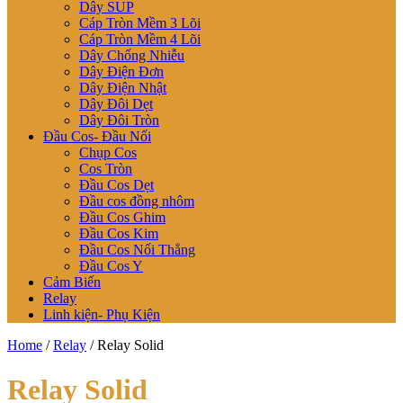
Dây SUP
Cáp Tròn Mềm 3 Lõi
Cáp Tròn Mềm 4 Lõi
Dây Chống Nhiễu
Dây Điện Đơn
Dây Điện Nhật
Dây Đôi Dẹt
Dây Đôi Tròn
Đầu Cos- Đầu Nối
Chụp Cos
Cos Tròn
Đầu Cos Dẹt
Đầu cos đồng nhôm
Đầu Cos Ghim
Đầu Cos Kim
Đầu Cos Nối Thẳng
Đầu Cos Y
Cảm Biến
Relay
Linh kiện- Phụ Kiện
Home
/
Relay
/ Relay Solid
Relay Solid