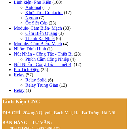
Linh kiện- Phụ Kiện
(100)
Aptomat
(11)
Khởi Từ - Contactor
(17)
Nguồn
(7)
Ốc Siết Cáp
(23)
Module- Cảm Biến- Mạch
(33)
Cảm Biến Quang
(3)
Thanh Ra Nhiệt
(6)
Module- Cảm Biến- Mạch
(4)
Nhôm Định Hình
(1)
Nút Nhấn - Công Tắc - Thiết Bị
(28)
Phích Cắm Công Nhiệp
(4)
Nút Nhấn - Công Tắc - Thiết Bị
(12)
Pin Tích Điện
(25)
Relay
(57)
Relay Solid
(6)
Relay Trung Gian
(13)
Relay
(1)
Linh Kiện CNC
ĐỊA CHỈ
: 204 ngõ Quỳnh, Bạch Mai, Hai Bà Trưng, Hà Nội.
BÁN HÀNG – TƯ VẤN:
0962118692 – 0934489102