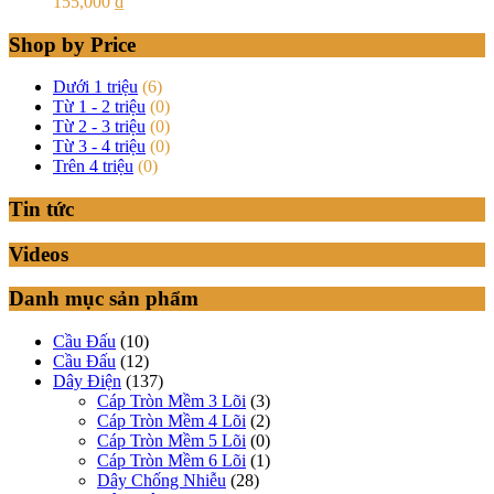
155,000
₫
Shop by Price
Dưới 1 triệu
(6)
Từ 1 - 2 triệu
(0)
Từ 2 - 3 triệu
(0)
Từ 3 - 4 triệu
(0)
Trên 4 triệu
(0)
Tin tức
Videos
Danh mục sản phẩm
Cầu Đấu
(10)
Cầu Đấu
(12)
Dây Điện
(137)
Cáp Tròn Mềm 3 Lõi
(3)
Cáp Tròn Mềm 4 Lõi
(2)
Cáp Tròn Mềm 5 Lõi
(0)
Cáp Tròn Mềm 6 Lõi
(1)
Dây Chống Nhiễu
(28)