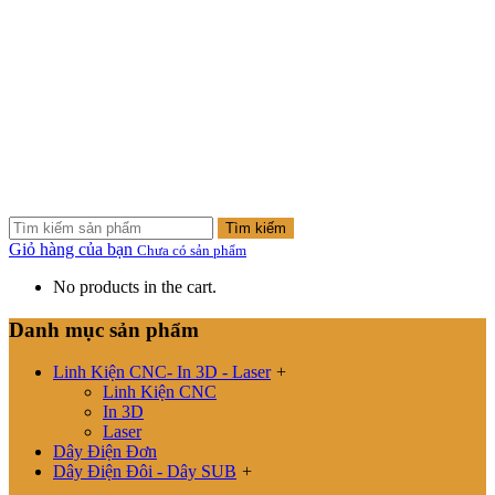
Tìm kiếm
Giỏ hàng của bạn
Chưa có sản phẩm
No products in the cart.
Danh mục sản phẩm
Linh Kiện CNC- In 3D - Laser
+
Linh Kiện CNC
In 3D
Laser
Dây Điện Đơn
Dây Điện Đôi - Dây SUB
+