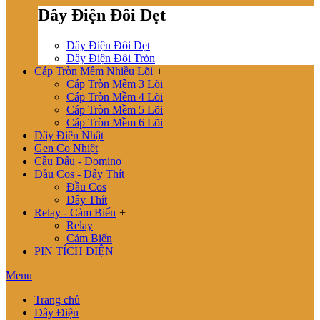
Dây Điện Đôi Dẹt
Dây Điện Đôi Dẹt
Dây Điện Đôi Tròn
Cáp Tròn Mềm Nhiều Lõi
+
Cáp Tròn Mềm 3 Lõi
Cáp Tròn Mềm 4 Lõi
Cáp Tròn Mềm 5 Lõi
Cáp Tròn Mềm 6 Lõi
Dây Điện Nhật
Gen Co Nhiệt
Cầu Đấu - Domino
Đầu Cos - Dây Thít
+
Đầu Cos
Dây Thít
Relay - Cảm Biến
+
Relay
Cảm Biến
PIN TÍCH ĐIỆN
Menu
Trang chủ
Dây Điện