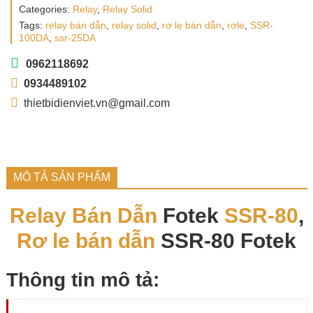
Categories:
Relay
,
Relay Solid
Tags:
relay bán dẫn
,
relay solid
,
rơ le bán dẫn
,
rơle
,
SSR-
100DA
,
ssr-25DA
0962118692
0934489102
thietbidienviet.vn@gmail.com
MÔ TẢ SẢN PHẨM
Relay Bán Dẫn
Fotek
SSR-80
,
Rơ le bán dẫn
SSR-80 Fotek
Thông tin mô tả: