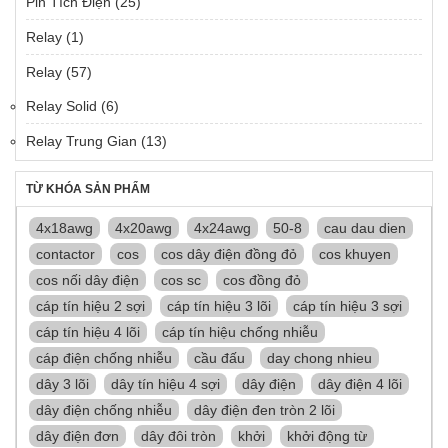
Pin Tích Điện
(25)
Relay
(1)
Relay
(57)
Relay Solid
(6)
Relay Trung Gian
(13)
TỪ KHÓA SẢN PHẨM
4x18awg
4x20awg
4x24awg
50-8
cau dau dien
contactor
cos
cos dây điện đồng đỏ
cos khuyen
cos nối dây điện
cos sc
cos đồng đỏ
cáp tín hiệu 2 sợi
cáp tín hiệu 3 lõi
cáp tín hiệu 3 sợi
cáp tín hiệu 4 lõi
cáp tín hiệu chống nhiễu
cáp điện chống nhiễu
cầu đấu
day chong nhieu
dây 3 lõi
dây tín hiệu 4 sợi
dây điện
dây điện 4 lõi
dây điện chống nhiễu
dây điện đen tròn 2 lõi
dây điện đơn
dây đôi tròn
khởi
khởi động từ