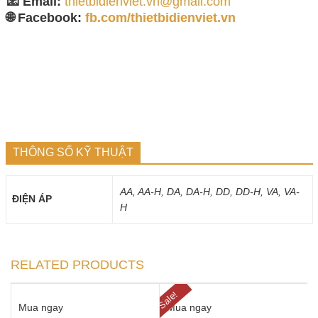
📧 Email:
thietbidienviet.vn@gmail.com
🌐 Facebook:
fb.com/thietbidienviet.vn
THÔNG SỐ KỸ THUẬT
AA, AA-H, DA, DA-H, DD, DD-H, VA, VA-
ĐIỆN ÁP
H
RELATED PRODUCTS
Sale!
Mua ngay
Mua ngay