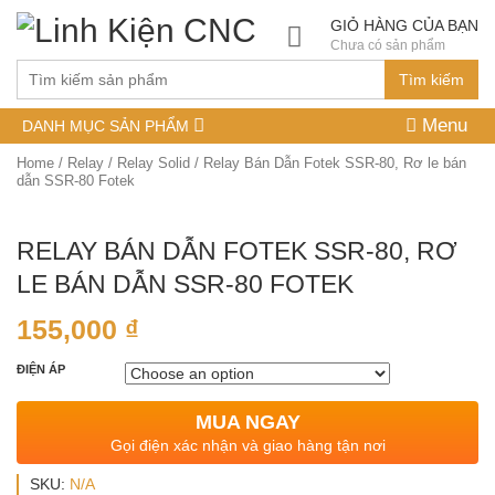
GIỎ HÀNG CỦA BẠN
Chưa có sản phẩm
Tìm kiếm
Menu
DANH MỤC SẢN PHẨM
Home
/
Relay
/
Relay Solid
/ Relay Bán Dẫn Fotek SSR-80, Rơ le bán
dẫn SSR-80 Fotek
RELAY BÁN DẪN FOTEK SSR-80, RƠ
LE BÁN DẪN SSR-80 FOTEK
155,000
₫
ĐIỆN ÁP
MUA NGAY
Gọi điện xác nhận và giao hàng tận nơi
SKU:
N/A