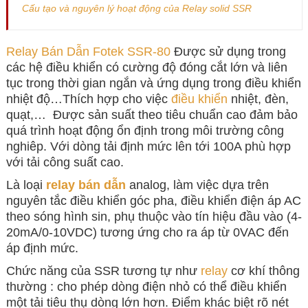
Cấu tạo và nguyên lý hoạt động của Relay solid SSR
Relay Bán Dẫn Fotek SSR-80
Được sử dụng trong
các hệ điều khiển có cường độ đóng cắt lớn và liên
tục trong thời gian ngắn và ứng dụng trong điều khiển
nhiệt độ…Thích hợp cho việc
điều khiển
nhiệt, đèn,
quạt,… Được sản suất theo tiêu chuẩn cao đảm bảo
quá trình hoạt động ổn định trong môi trường công
nghiêp. Với dòng tải định mức lên tới 100A phù hợp
với tải công suất cao.
Là loại
relay bán dẫn
analog, làm việc dựa trên
nguyên tắc điều khiển góc pha, điều khiển điện áp AC
theo sóng hình sin, phụ thuộc vào tín hiệu đầu vào (4-
20mA/0-10VDC) tương ứng cho ra áp từ 0VAC đến
áp định mức.
Chức năng của SSR tương tự như
relay
cơ khí thông
thường : cho phép dòng điện nhỏ có thể điều khiển
một tải tiêu thụ dòng lớn hơn. Điểm khác biệt rõ nét