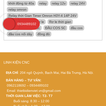
khởi động từ 40a
relay
relay 12v
relay 24V
relay omron
Relay thời Gian Timer Omron H3Y-4 14P 24V
relay trung gian
rơ le
Rơ le thời gian
0934489102
rơ le trung gian
sc
ĐẦU COS SC
đầu cos
đầu cos nối dây
đồng đỏ
LINH KIỆN CNC
ĐỊA CHỈ
: 204 ngõ Quỳnh, Bạch Mai, Hai Bà Trưng, Hà Nội.
BÁN HÀNG – TƯ VẤN:
0962118692 – 0934489102
Email:
thietbidienviet.vn@gmail.com
THỜI GIAN LÀM VIỆC: T2- T7
Buổi sáng: 8:30 – 12:00