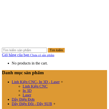
Tìm kiếm
Giỏ hàng của bạn
Chưa có sản phẩm
No products in the cart.
Danh mục sản phẩm
Linh Kiện CNC- In 3D - Laser
+
Linh Kiện CNC
In 3D
Laser
Dây Điện Đơn
Dây Điện Đôi - Dây SUB
+