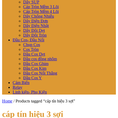
Dây SUP
Cáp Tròn Mềm 3 Lõi
Cáp Tròn Mềm 4 Lõi
Dây Chống Nhiễu
Dây Điện Đơn
Dây Điện Nhật
Dây Đôi Dẹt
Dây Đôi Tròn
Đầu Cos- Đầu Nối
Chụp Cos
Cos Tròn
Đầu Cos Dẹt
Đầu cos đồng nhôm
Đầu Cos Ghim
Đầu Cos Kim
Đầu Cos Nối Thẳng
Đầu Cos Y
Cảm Biến
Relay
Linh kiện- Phụ Kiện
Home
/ Products tagged “cáp tín hiệu 3 sợi”
cáp tín hiệu 3 sợi