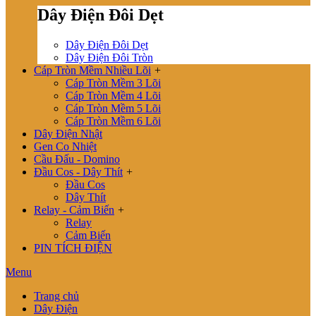
Dây Điện Đôi Dẹt
Dây Điện Đôi Dẹt
Dây Điện Đôi Tròn
Cáp Tròn Mềm Nhiều Lõi
+
Cáp Tròn Mềm 3 Lõi
Cáp Tròn Mềm 4 Lõi
Cáp Tròn Mềm 5 Lõi
Cáp Tròn Mềm 6 Lõi
Dây Điện Nhật
Gen Co Nhiệt
Cầu Đấu - Domino
Đầu Cos - Dây Thít
+
Đầu Cos
Dây Thít
Relay - Cảm Biến
+
Relay
Cảm Biến
PIN TÍCH ĐIỆN
Menu
Trang chủ
Dây Điện