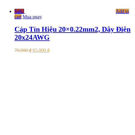
Sale!
Add to
cart
Mua ngay
Cáp Tín Hiệu 20×0.22mm2, Dây Điện
20x24AWG
70,000
₫
65,000
₫