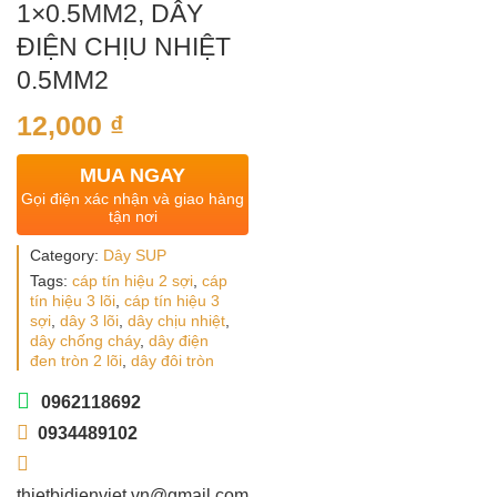
1×0.5MM2, DÂY
ĐIỆN CHỊU NHIỆT
0.5MM2
12,000
₫
MUA NGAY
Gọi điện xác nhận và giao hàng
tận nơi
Category:
Dây SUP
Tags:
cáp tín hiệu 2 sợi
,
cáp
tín hiệu 3 lõi
,
cáp tín hiệu 3
sợi
,
dây 3 lõi
,
dây chịu nhiệt
,
dây chống cháy
,
dây điện
đen tròn 2 lõi
,
dây đôi tròn
0962118692
0934489102
thietbidienviet.vn@gmail.com