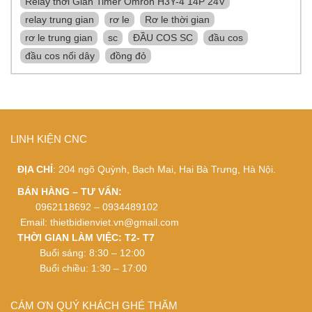
Relay thời Gian Timer Omron H3Y-4 14P 24V
relay trung gian
rơ le
Rơ le thời gian
rơ le trung gian
sc
ĐẦU COS SC
đầu cos
đầu cos nối dây
đồng đỏ
LINH KIỆN CNC
ĐỊA CHỈ
: 204 ngõ Quỳnh, Bạch Mai, Hai Bà Trưng, Hà Nội.
BÁN HÀNG – TƯ VẤN:
0962118692 – 0934489102
Email:
thietbidienviet.vn@gmail.com
THỜI GIAN LÀM VIỆC: T2- T7
Buổi sáng: 8:30 – 12:00
Buổi chiều: 1:30 – 17:00
CÁM ƠN QUÝ KHÁCH GHÉ THĂM