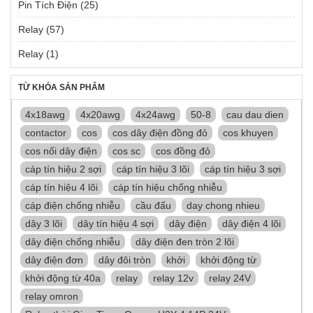
Pin Tích Điện
(25)
Relay
(57)
Relay
(1)
TỪ KHÓA SẢN PHẨM
4x18awg
4x20awg
4x24awg
50-8
cau dau dien
contactor
cos
cos dây điện đồng đỏ
cos khuyen
cos nối dây điện
cos sc
cos đồng đỏ
cáp tín hiệu 2 sợi
cáp tín hiệu 3 lõi
cáp tín hiệu 3 sợi
cáp tín hiệu 4 lõi
cáp tín hiệu chống nhiễu
cáp điện chống nhiễu
cầu đấu
day chong nhieu
dây 3 lõi
dây tín hiệu 4 sợi
dây điện
dây điện 4 lõi
dây điện chống nhiễu
dây điện đen tròn 2 lõi
dây điện đơn
dây đôi tròn
khởi
khởi động từ
khởi động từ 40a
relay
relay 12v
relay 24V
relay omron