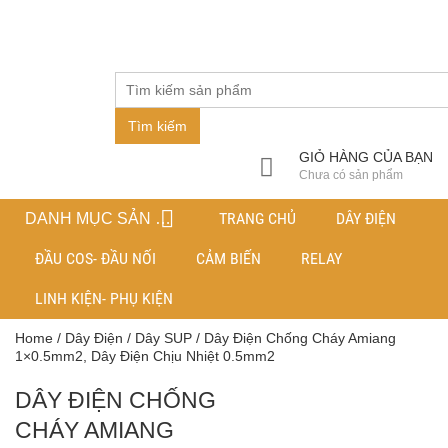
Tìm kiếm
GIỎ HÀNG CỦA BẠN
Chưa có sản phẩm
TRANG CHỦ
DÂY ĐIỆN
DANH MỤC SẢN PHẨM
ĐẦU COS- ĐẦU NỐI
CẢM BIẾN
RELAY
LINH KIỆN- PHỤ KIỆN
Home
/
Dây Điện
/
Dây SUP
/ Dây Điện Chống Cháy Amiang
1×0.5mm2, Dây Điện Chịu Nhiệt 0.5mm2
DÂY ĐIỆN CHỐNG
CHÁY AMIANG