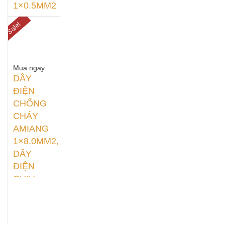
1×0.5MM2
80,000
₫
–
Sale!
450,000
₫
Mua ngay
DÂY
ĐIỆN
CHỐNG
CHÁY
AMIANG
1×8.0MM2,
DÂY
ĐIỆN
CHỊU
NHIỆT
8.0MM2
80,000
₫