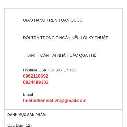
GIAO HÀNG TRÊN TOÀN QUỐC
ĐỔI TRẢ TRONG 7 NGÀY NẾU LỖI KỸ THUẬT
THANH TOÁN TẠI NHÀ HOẶC QUA THẺ
Hostline CSKH 8H30 - 17H30
0962118692
0934489102
Email
thietbidienviet.vn@gmail.com
DANH MỤC SẢN PHẨM
Cầu Đấu
(12)