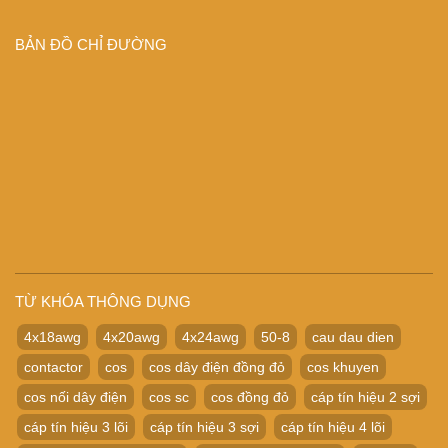
BẢN ĐỒ CHỈ ĐƯỜNG
TỪ KHÓA THÔNG DỤNG
4x18awg
4x20awg
4x24awg
50-8
cau dau dien
contactor
cos
cos dây điện đồng đỏ
cos khuyen
cos nối dây điện
cos sc
cos đồng đỏ
cáp tín hiệu 2 sợi
cáp tín hiệu 3 lõi
cáp tín hiệu 3 sợi
cáp tín hiệu 4 lõi