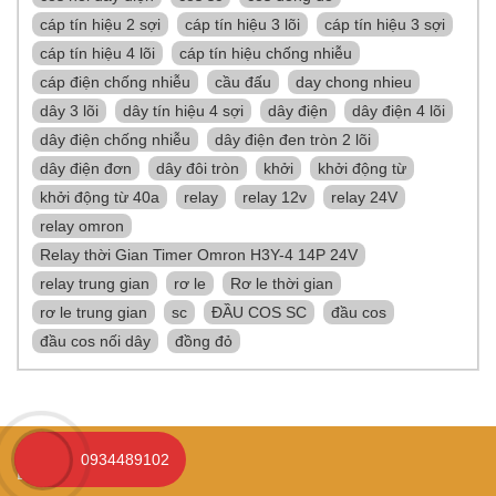
cáp tín hiệu 2 sợi
cáp tín hiệu 3 lõi
cáp tín hiệu 3 sợi
cáp tín hiệu 4 lõi
cáp tín hiệu chống nhiễu
cáp điện chống nhiễu
cầu đấu
day chong nhieu
dây 3 lõi
dây tín hiệu 4 sợi
dây điện
dây điện 4 lõi
dây điện chống nhiễu
dây điện đen tròn 2 lõi
dây điện đơn
dây đôi tròn
khởi
khởi động từ
khởi động từ 40a
relay
relay 12v
relay 24V
relay omron
Relay thời Gian Timer Omron H3Y-4 14P 24V
relay trung gian
rơ le
Rơ le thời gian
rơ le trung gian
sc
ĐẦU COS SC
đầu cos
đầu cos nối dây
đồng đỏ
0934489102
LINH KIỆN CNC