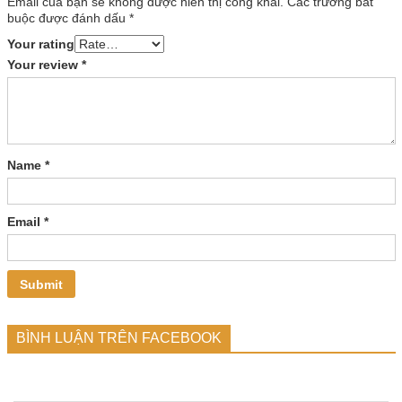
Email của bạn sẽ không được hiển thị công khai.
Các trường bắt
buộc được đánh dấu
*
Your rating
Your review
*
Name
*
Email
*
BÌNH LUẬN TRÊN FACEBOOK