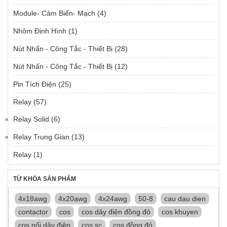
Module- Cảm Biến- Mạch
(4)
Nhôm Định Hình
(1)
Nút Nhấn - Công Tắc - Thiết Bị
(28)
Nút Nhấn - Công Tắc - Thiết Bị
(12)
Pin Tích Điện
(25)
Relay
(57)
Relay Solid
(6)
Relay Trung Gian
(13)
Relay
(1)
TỪ KHÓA SẢN PHẨM
4x18awg
4x20awg
4x24awg
50-8
cau dau dien
contactor
cos
cos dây điện đồng đỏ
cos khuyen
cos nối dây điện
cos sc
cos đồng đỏ