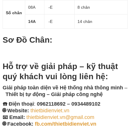
08A
-E
8 chân
Số chân
14A
-E
14 chân
Sơ Đồ Chân:
Hỗ trợ về giải pháp – kỹ thuật
quý khách vui lòng
liên hệ:
Giải pháp toàn diện về
Hệ thống nhà thông minh
–
Thiết bị tự động – Giải
pháp công nghệ
☎️ Điện thoại
:
0962118692 – 0934489102
🌐 Website:
thietbidienviet.vn
📧 Email:
thietbidienviet.vn@gmail.com
🌐 Facebook:
fb.com/thietbidienviet.vn