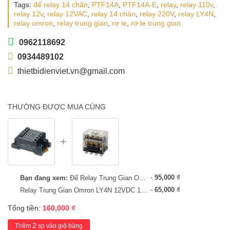
Tags:
đế relay 14 chân
,
PTF14A
,
PTF14A-E
,
relay
,
relay 110v
,
relay 12v
,
relay 12VAC
,
relay 14 chân
,
relay 220V
,
relay LY4N
,
relay omron
,
relay trung gian
,
rơ le
,
rơ le trung gian
0962118692
0934489102
thietbidienviet.vn@gmail.com
THƯỜNG ĐƯỢC MUA CÙNG
-
95,000
₫
Bạn đang xem:
Đế Relay Trung Gian Omron PTF14A-E 14 Chân Lớn - Chính Hãng
-
65,000
₫
Relay Trung Gian Omron LY4N 12VDC 10A 14 Chân To
Tổng tiền:
160,000
₫
2
Thêm
sp vào giỏ hàng