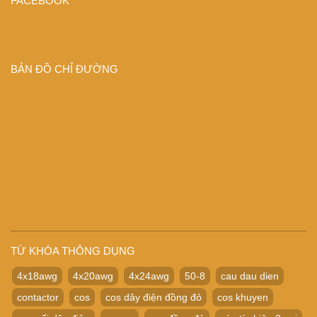
FACEBOOK
BẢN ĐỒ CHỈ ĐƯỜNG
TỪ KHÓA THÔNG DỤNG
4x18awg
4x20awg
4x24awg
50-8
cau dau dien
contactor
cos
cos dây điện đồng đỏ
cos khuyen