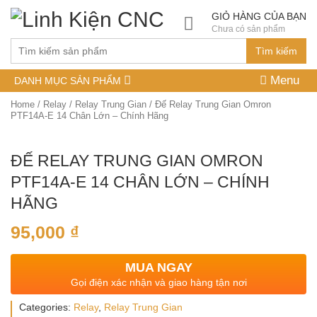
GIỎ HÀNG CỦA BẠN
Chưa có sản phẩm
Tìm kiếm
Menu
DANH MỤC SẢN PHẨM
Home
/
Relay
/
Relay Trung Gian
/ Đế Relay Trung Gian Omron
PTF14A-E 14 Chân Lớn – Chính Hãng
ĐẾ RELAY TRUNG GIAN OMRON
PTF14A-E 14 CHÂN LỚN – CHÍNH
HÃNG
95,000
₫
MUA NGAY
Gọi điện xác nhận và giao hàng tận nơi
Categories:
Relay
,
Relay Trung Gian