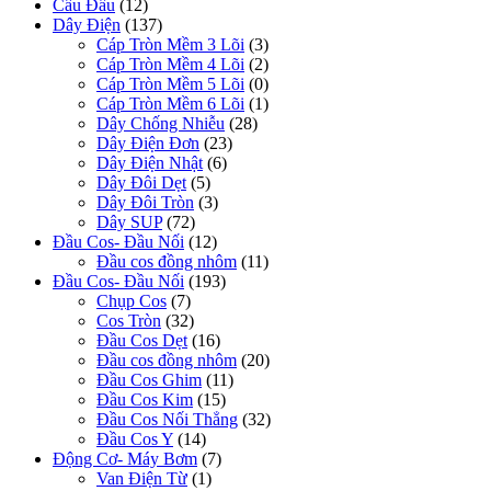
Cầu Đấu
(12)
Dây Điện
(137)
Cáp Tròn Mềm 3 Lõi
(3)
Cáp Tròn Mềm 4 Lõi
(2)
Cáp Tròn Mềm 5 Lõi
(0)
Cáp Tròn Mềm 6 Lõi
(1)
Dây Chống Nhiễu
(28)
Dây Điện Đơn
(23)
Dây Điện Nhật
(6)
Dây Đôi Dẹt
(5)
Dây Đôi Tròn
(3)
Dây SUP
(72)
Đầu Cos- Đầu Nối
(12)
Đầu cos đồng nhôm
(11)
Đầu Cos- Đầu Nối
(193)
Chụp Cos
(7)
Cos Tròn
(32)
Đầu Cos Dẹt
(16)
Đầu cos đồng nhôm
(20)
Đầu Cos Ghim
(11)
Đầu Cos Kim
(15)
Đầu Cos Nối Thẳng
(32)
Đầu Cos Y
(14)
Động Cơ- Máy Bơm
(7)
Van Điện Từ
(1)