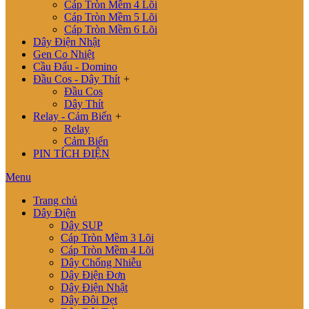
Cáp Tròn Mềm 4 Lõi
Cáp Tròn Mềm 5 Lõi
Cáp Tròn Mềm 6 Lõi
Dây Điện Nhật
Gen Co Nhiệt
Cầu Đấu - Domino
Đầu Cos - Dây Thít
+
Đầu Cos
Dây Thít
Relay - Cảm Biến
+
Relay
Cảm Biến
PIN TÍCH ĐIỆN
Menu
Trang chủ
Dây Điện
Dây SUP
Cáp Tròn Mềm 3 Lõi
Cáp Tròn Mềm 4 Lõi
Dây Chống Nhiễu
Dây Điện Đơn
Dây Điện Nhật
Dây Đôi Dẹt