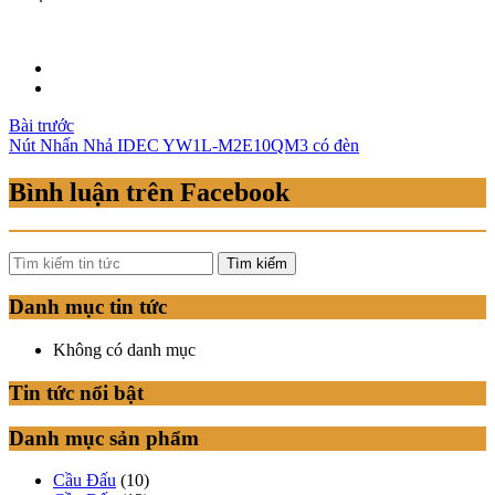
Điều
Bài trước
Nút Nhấn Nhả IDEC YW1L-M2E10QM3 có đèn
hướng
bài
Bình luận trên Facebook
viết
Tìm kiếm
Danh mục tin tức
Không có danh mục
Tin tức nổi bật
Danh mục sản phẩm
Cầu Đấu
(10)