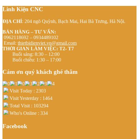
Linh Kiện CNC
ĐỊA CHỈ
: 204 ngõ Quỳnh, Bạch Mai, Hai Bà Trưng, Hà Nội.
BÁN HÀNG – TƯ VẤN:
0962118692 – 0934489102
Email:
thietbidienviet.vn@gmail.com
THỜI GIAN LÀM VIỆC: T2- T7
Buổi sáng: 8:30 – 12:00
Buổi chiều: 1:30 – 17:00
Cám ơn quý khách ghé thăm
Visit Today : 2303
Visit Yesterday : 1464
Total Visit : 103294
Who's Online : 334
Facebook