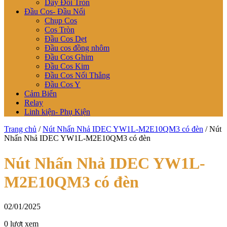
Dây Đôi Tròn
Đầu Cos- Đầu Nối
Chụp Cos
Cos Tròn
Đầu Cos Dẹt
Đầu cos đồng nhôm
Đầu Cos Ghim
Đầu Cos Kim
Đầu Cos Nối Thẳng
Đầu Cos Y
Cảm Biến
Relay
Linh kiện- Phụ Kiện
Trang chủ
/
Nút Nhấn Nhả IDEC YW1L-M2E10QM3 có đèn
/
Nút
Nhấn Nhả IDEC YW1L-M2E10QM3 có đèn
Nút Nhấn Nhả IDEC YW1L-
M2E10QM3 có đèn
02/01/2025
0 lượt xem