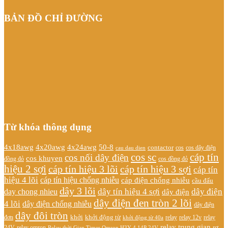
BẢN ĐỒ CHỈ ĐƯỜNG
Từ khóa thông dụng
4x20awg
4x24awg
4x18awg
50-8
contactor
cos dây điện
cos
cau dau dien
cos sc
cáp tín
cos nối dây điện
cos khuyen
đồng đỏ
cos đồng đỏ
hiệu 2 sợi
cáp tín hiệu 3 lõi
cáp tín hiệu 3 sợi
cáp tín
hiệu 4 lõi
cáp tín hiệu chống nhiễu
cáp điện chống nhiễu
cầu đấu
dây 3 lõi
dây tín hiệu 4 sợi
dây điện
day chong nhieu
dây điện
dây điện đen tròn 2 lõi
4 lõi
dây điện chống nhiễu
dây điện
dây đôi tròn
khởi
khởi động từ
relay
đơn
khởi động từ 40a
relay 12v
relay
relay trung gian
relay omron
rơ
24V
Relay thời Gian Timer Omron H3Y-4 14P 24V