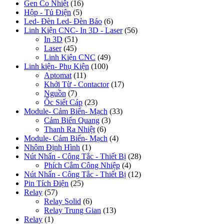
Gen Co Nhiệt
(16)
Hộp - Tủ Điện
(5)
Led- Đèn Led- Đèn Báo
(6)
Linh Kiện CNC- In 3D - Laser
(56)
In 3D
(51)
Laser
(45)
Linh Kiện CNC
(49)
Linh kiện- Phụ Kiện
(100)
Aptomat
(11)
Khởi Từ - Contactor
(17)
Nguồn
(7)
Ốc Siết Cáp
(23)
Module- Cảm Biến- Mạch
(33)
Cảm Biến Quang
(3)
Thanh Ra Nhiệt
(6)
Module- Cảm Biến- Mạch
(4)
Nhôm Định Hình
(1)
Nút Nhấn - Công Tắc - Thiết Bị
(28)
Phích Cắm Công Nhiệp
(4)
Nút Nhấn - Công Tắc - Thiết Bị
(12)
Pin Tích Điện
(25)
Relay
(57)
Relay Solid
(6)
Relay Trung Gian
(13)
Relay
(1)