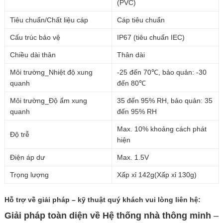
(PVC)
Tiêu chuẩn/Chất liệu cáp
Cáp tiêu chuẩn
Cấu trúc bảo vệ
IP67 (tiêu chuẩn IEC)
Chiều dài thân
Thân dài
Môi trường_Nhiệt độ xung
-25 đến 70℃, bảo quản: -30
quanh
đến 80℃
Môi trường_Độ ẩm xung
35 đến 95% RH, bảo quản: 35
quanh
đến 95% RH
Max. 10% khoảng cách phát
Độ trễ
hiện
Điện áp dư
Max. 1.5V
Trọng lượng
Xấp xỉ 142g(Xấp xỉ 130g)
Hỗ trợ về giải pháp – kỹ thuật quý khách vui lòng
liên hệ:
Giải pháp toàn diện về
Hệ thống nhà thông minh
–