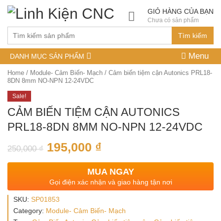
GIỎ HÀNG CỦA BẠN
Chưa có sản phẩm
Tìm kiếm
Menu
DANH MỤC SẢN PHẨM
Home
/
Module- Cảm Biến- Mạch
/ Cảm biến tiệm cận Autonics PRL18-
8DN 8mm NO-NPN 12-24VDC
Sale!
CẢM BIẾN TIỆM CẬN AUTONICS
PRL18-8DN 8MM NO-NPN 12-24VDC
195,000
₫
250,000
₫
MUA NGAY
Gọi điện xác nhận và giao hàng tận nơi
SKU:
SP01853
Category:
Module- Cảm Biến- Mạch