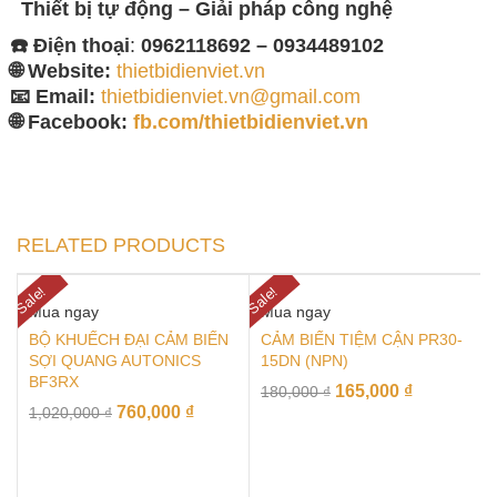
Thiết bị tự động – Giải
pháp công nghệ
☎️ Điện thoại
:
0962118692 – 0934489102
🌐 Website:
thietbidienviet.vn
📧 Email:
thietbidienviet.vn@gmail.com
🌐 Facebook:
fb.com/thietbidienviet.vn
RELATED PRODUCTS
Sale!
Sale!
Mua ngay
Mua ngay
BỘ KHUẾCH ĐẠI CẢM BIẾN
CẢM BIẾN TIỆM CẬN PR30-
SỢI QUANG AUTONICS
15DN (NPN)
BF3RX
165,000
₫
180,000
₫
760,000
₫
1,020,000
₫