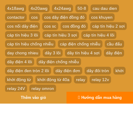
4x18awg
4x20awg
4x24awg
50-8
cau dau dien
contactor
cos
cos dây điện đồng đỏ
cos khuyen
cos nối dây điện
cos sc
cos đồng đỏ
cáp tín hiệu 2 sợi
cáp tín hiệu 3 lõi
cáp tín hiệu 3 sợi
cáp tín hiệu 4 lõi
cáp tín hiệu chống nhiễu
cáp điện chống nhiễu
cầu đấu
day chong nhieu
dây 3 lõi
dây tín hiệu 4 sợi
dây điện
dây điện 4 lõi
dây điện chống nhiễu
dây điện đen tròn 2 lõi
dây điện đơn
dây đôi tròn
khởi
khởi động từ
khởi động từ 40a
relay
relay 12v
relay 24V
relay omron
Relay thời Gian Timer Omron H3Y-4 14P 24V
Thêm vào giỏ
Hướng dẫn mua hàng
relay trung gian
rơ le
Rơ le thời gian
rơ le trung gian
sc
ĐẦU COS SC
đầu cos
đầu cos nối dây
đồng đỏ