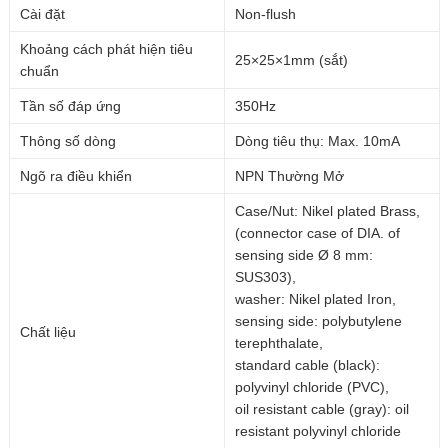
Cài đặt
Non-flush
Khoảng cách phát hiện tiêu
25×25×1mm (sắt)
chuẩn
Tần số đáp ứng
350Hz
Thông số dòng
Dòng tiêu thụ: Max. 10mA
Ngõ ra điều khiển
NPN Thường Mở
Case/Nut: Nikel plated Brass,
(connector case of DIA. of
sensing side Ø 8 mm:
SUS303),
washer: Nikel plated Iron,
sensing side: polybutylene
Chất liệu
terephthalate,
standard cable (black):
polyvinyl chloride (PVC),
oil resistant cable (gray): oil
resistant polyvinyl chloride