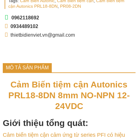
Tags:
Cảm Biến Autonic
,
Cảm biến tiệm cận
,
Cảm biến tiệm
cận Autonics PRL18-8DN
,
PR08-2DN
0962118692
0934489102
thietbidienviet.vn@gmail.com
MÔ TẢ SẢN PHẨM
Cảm Biến tiệm cận Autonics
PRL18-8DN 8mm NO-NPN 12-
24VDC
Giới thiệu tổng quát:
Cảm biến tiệm cận cảm ứng từ series PFI có hiệu