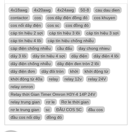
4x18awg
4x20awg
4x24awg
50-8
cau dau dien
contactor
cos
cos dây điện đồng đỏ
cos khuyen
cos nối dây điện
cos sc
cos đồng đỏ
cáp tín hiệu 2 sợi
cáp tín hiệu 3 lõi
cáp tín hiệu 3 sợi
cáp tín hiệu 4 lõi
cáp tín hiệu chống nhiễu
cáp điện chống nhiễu
cầu đấu
day chong nhieu
dây 3 lõi
dây tín hiệu 4 sợi
dây điện
dây điện 4 lõi
dây điện chống nhiễu
dây điện đen tròn 2 lõi
dây điện đơn
dây đôi tròn
khởi
khởi động từ
khởi động từ 40a
relay
relay 12v
relay 24V
relay omron
Relay thời Gian Timer Omron H3Y-4 14P 24V
relay trung gian
rơ le
Rơ le thời gian
rơ le trung gian
sc
ĐẦU COS SC
đầu cos
đầu cos nối dây
đồng đỏ