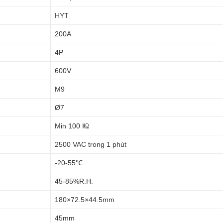
HYT
200A
4P
600V
M9
Ø7
Min 100 ㏁
2500 VAC trong 1 phút
-20-55℃
45-85%R.H.
180×72.5×44.5mm
45mm