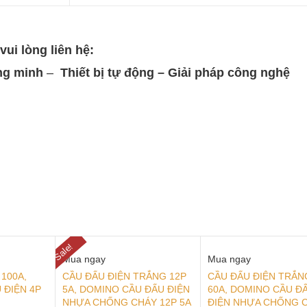
vui lòng
liên hệ:
ng minh
–
Thiết bị tự động – Giải
pháp công nghệ
Sale!
Mua ngay
Mua ngay
 100A,
CẦU ĐẤU ĐIỆN TRẮNG 12P
CẦU ĐẤU ĐIỆN TRẮN
 ĐIỆN 4P
5A, DOMINO CẦU ĐẤU ĐIỆN
60A, DOMINO CẦU Đ
NHỰA CHỐNG CHÁY 12P 5A
ĐIỆN NHỰA CHỐNG 