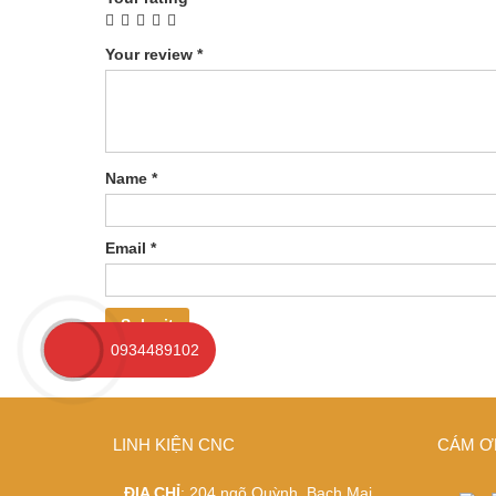
Your review
*
Name
*
Email
*
0934489102
LINH KIỆN CNC
CÁM Ơ
ĐỊA CHỈ
: 204 ngõ Quỳnh, Bạch Mai,