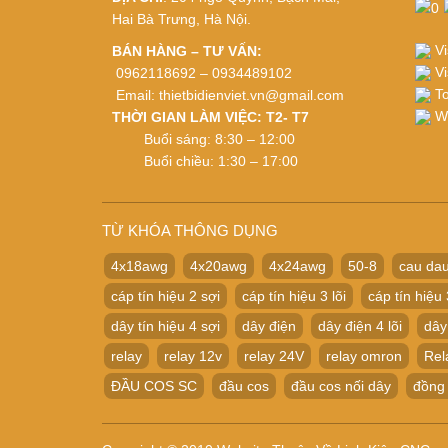
Hai Bà Trưng, Hà Nội.
Vi
BÁN HÀNG – TƯ VẤN:
Vi
0962118692 – 0934489102
To
Email:
thietbidienviet.vn@gmail.com
Wh
THỜI GIAN LÀM VIỆC: T2- T7
Buổi sáng: 8:30 – 12:00
Buổi chiều: 1:30 – 17:00
TỪ KHÓA THÔNG DỤNG
4x18awg
4x20awg
4x24awg
50-8
cau dau
cáp tín hiệu 2 sợi
cáp tín hiệu 3 lõi
cáp tín hiệu 
dây tín hiệu 4 sợi
dây điện
dây điện 4 lõi
dây
relay
relay 12v
relay 24V
relay omron
Rel
ĐẦU COS SC
đầu cos
đầu cos nối dây
đồng