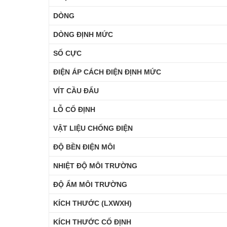
DÒNG
DÒNG ĐỊNH MỨC
SỐ CỰC
ĐIỆN ÁP CÁCH ĐIỆN ĐỊNH MỨC
VÍT CẦU ĐẤU
LỖ CỐ ĐỊNH
VẬT LIỆU CHỐNG ĐIỆN
ĐỘ BỀN ĐIỆN MÔI
NHIỆT ĐỘ MÔI TRƯỜNG
ĐỘ ẨM MÔI TRƯỜNG
KÍCH THƯỚC (LXWXH)
KÍCH THƯỚC CỐ ĐỊNH