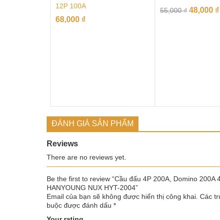
12P 100A
48,000
₫
55,000
₫
68,000
₫
ĐÁNH GIÁ SẢN PHẨM
Reviews
There are no reviews yet.
Be the first to review “Cầu đấu 4P 200A, Domino 200A 
HANYOUNG NUX HYT-2004”
Email của bạn sẽ không được hiển thị công khai.
Các tr
buộc được đánh dấu
*
Your rating