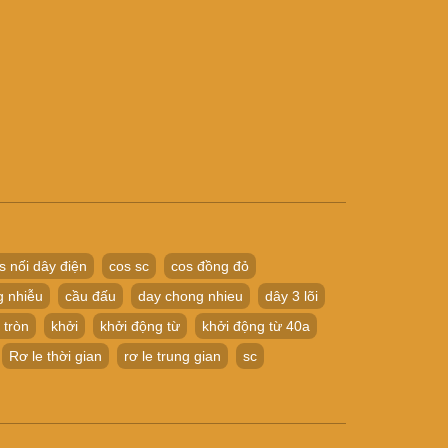
s nối dây điện
cos sc
cos đồng đỏ
g nhiễu
cầu đấu
day chong nhieu
dây 3 lõi
 tròn
khởi
khởi động từ
khởi động từ 40a
Rơ le thời gian
rơ le trung gian
sc