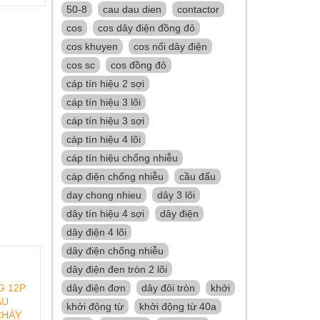
50-8
cau dau dien
contactor
cos
cos dây điện đồng đỏ
cos khuyen
cos nối dây điện
cos sc
cos đồng đỏ
cáp tín hiệu 2 sợi
cáp tín hiệu 3 lõi
cáp tín hiệu 3 sợi
cáp tín hiệu 4 lõi
cáp tín hiệu chống nhiễu
cáp điện chống nhiễu
cầu đấu
day chong nhieu
dây 3 lõi
dây tín hiệu 4 sợi
dây điện
dây điện 4 lõi
dây điện chống nhiễu
dây điện đen tròn 2 lõi
G 12P
dây điện đơn
dây đôi tròn
khởi
ẤU
khởi động từ
khởi động từ 40a
CHÁY