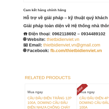
Cam kết hàng chính hãng
Hỗ trợ về giải pháp – kỹ thuật quý khách 
Giải pháp toàn diện về
Hệ thống nhà thô
☎️ Điện thoại
:
0962118692 – 0934489102
🌐 Website:
thietbidienviet.vn
📧 Email:
thietbidienviet.vn@gmail.com
🌐 Facebook:
fb.com/thietbidienviet.vn
RELATED PRODUCTS
Sale!
Mua ngay
Mua ngay
CẦU ĐẤU ĐIỆN TRẮNG 12P
CẦU ĐẤU ĐIỆN 4P
100A, DOMINO CẦU ĐẤU
DOMINO CẦU ĐẤU
ĐIỆN NHỰA CHỐNG CHÁY
100A