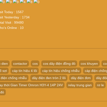
sit Today : 1567
sit Yesterday : 1734
tal Visit : 99480
o's Online : 10
 dien
contactor
cos
cos dây điện đồng đỏ
cos khuyen
co
3 sợi
cáp tín hiệu 4 lõi
cáp tín hiệu chống nhiễu
cáp điện chốn
 điện chống nhiễu
dây điện đen tròn 2 lõi
dây điện đơn
dây đôi
ay thời Gian Timer Omron H3Y-4 14P 24V
relay trung gian
rơ le
 đỏ