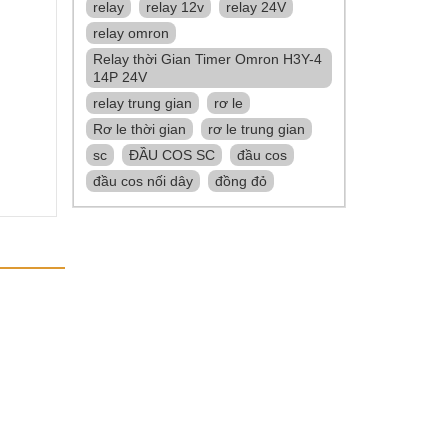
relay
relay 12v
relay 24V
relay omron
Relay thời Gian Timer Omron H3Y-4
14P 24V
relay trung gian
rơ le
Rơ le thời gian
rơ le trung gian
sc
ĐẦU COS SC
đầu cos
đầu cos nối dây
đồng đỏ