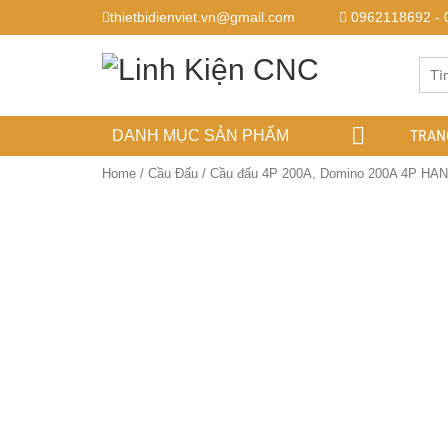
thietbidienviet.vn@gmail.com
0962118692 - 
TRAN
DANH MỤC SẢN PHẨM
Home
/
Cầu Đấu
/ Cầu đấu 4P 200A, Domino 200A 4P H