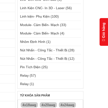
Linh Kiện CNC- In 3D - Laser
(56)
Linh kiện- Phụ Kiện
(100)
Giỏ hàng
Module- Cảm Biến- Mạch
(33)
Module- Cảm Biến- Mạch
(4)
Nhôm Định Hình
(1)
Nút Nhấn - Công Tắc - Thiết Bị
(28)
Nút Nhấn - Công Tắc - Thiết Bị
(12)
Pin Tích Điện
(25)
Relay
(57)
Relay
(1)
TỪ KHÓA SẢN PHẨM
4x18awg
4x20awg
4x24awg