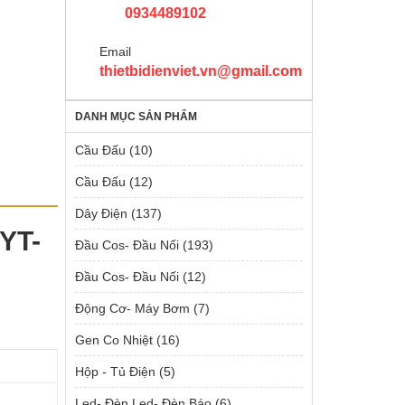
0934489102
Email
thietbidienviet.vn@gmail.com
DANH MỤC SẢN PHẨM
Cầu Đấu
(10)
Cầu Đấu
(12)
Dây Điện
(137)
YT-
Đầu Cos- Đầu Nối
(193)
Đầu Cos- Đầu Nối
(12)
Động Cơ- Máy Bơm
(7)
Gen Co Nhiệt
(16)
Hộp - Tủ Điện
(5)
Led- Đèn Led- Đèn Báo
(6)