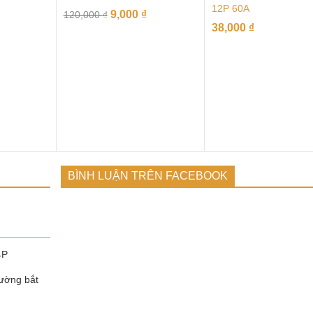
12P 60A
9,000
₫
120,000
₫
38,000
₫
BÌNH LUẬN TRÊN FACEBOOK
4P
ường bắt