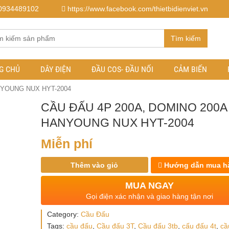
0934489102
https://www.facebook.com/thietbidienviet.vn
Tìm kiếm
G CHỦ
DÂY ĐIỆN
ĐẦU COS- ĐẦU NỐI
CẢM BIẾN
ANYOUNG NUX HYT-2004
CẦU ĐẤU 4P 200A, DOMINO 200A
HANYOUNG NUX HYT-2004
Miễn phí
Thêm vào giỏ
Hướng dẫn mua h
MUA NGAY
Gọi điện xác nhận và giao hàng tận nơi
Category:
Cầu Đấu
Tags:
cầu đấu
,
Cầu đấu 3T
,
Cầu đấu 3tb
,
cấu đấu 4t
,
cầ