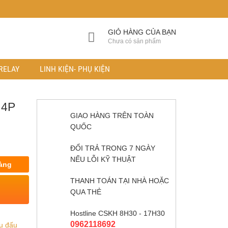
GIỎ HÀNG CỦA BẠN
Chưa có sản phẩm
RELAY
LINH KIỆN- PHỤ KIỆN
 4P
GIAO HÀNG TRÊN TOÀN
QUỐC
ĐỔI TRẢ TRONG 7 NGÀY
NẾU LỖI KỸ THUẬT
àng
THANH TOÁN TẠI NHÀ HOẶC
QUA THẺ
Hostline CSKH 8H30 - 17H30
0962118692
u đấu