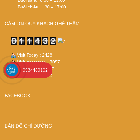
Buổi sáng: 8:30 – 12:00
Buổi chiều: 1:30 – 17:00
CÁM ƠN QUÝ KHÁCH GHÉ THĂM
Visit Today : 2428
Visit Yesterday : 7057
Total Visit : 114327
0934489102
Who's Online : 30
FACEBOOK
BẢN ĐỒ CHỈ ĐƯỜNG