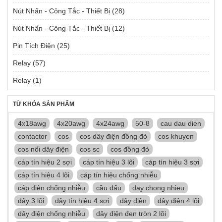
Nút Nhấn - Công Tắc - Thiết Bị
(28)
Nút Nhấn - Công Tắc - Thiết Bị
(12)
Pin Tích Điện
(25)
Relay
(57)
Relay
(1)
TỪ KHÓA SẢN PHẨM
4x18awg
4x20awg
4x24awg
50-8
cau dau dien
contactor
cos
cos dây điện đồng đỏ
cos khuyen
cos nối dây điện
cos sc
cos đồng đỏ
cáp tín hiệu 2 sợi
cáp tín hiệu 3 lõi
cáp tín hiệu 3 sợi
cáp tín hiệu 4 lõi
cáp tín hiệu chống nhiễu
cáp điện chống nhiễu
cầu đấu
day chong nhieu
dây 3 lõi
dây tín hiệu 4 sợi
dây điện
dây điện 4 lõi
dây điện chống nhiễu
dây điện đen tròn 2 lõi