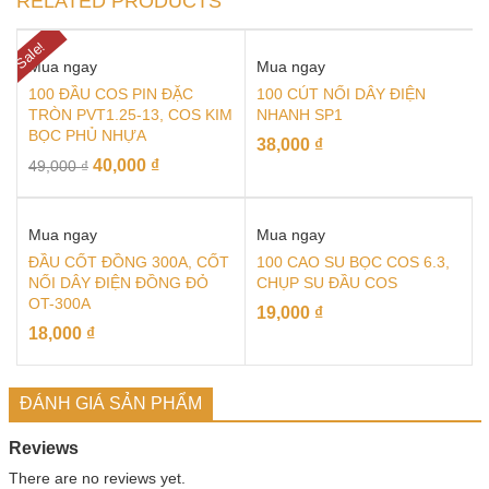
RELATED PRODUCTS
Sale!
Mua ngay
Mua ngay
100 ĐẦU COS PIN ĐẶC
100 CÚT NỐI DÂY ĐIỆN
TRÒN PVT1.25-13, COS KIM
NHANH SP1
BỌC PHỦ NHỰA
38,000
₫
40,000
₫
49,000
₫
Mua ngay
Mua ngay
ĐẦU CỐT ĐỒNG 300A, CỐT
100 CAO SU BỌC COS 6.3,
NỐI DÂY ĐIỆN ĐỒNG ĐỎ
CHỤP SU ĐẦU COS
OT-300A
19,000
₫
18,000
₫
ĐÁNH GIÁ SẢN PHẨM
Reviews
There are no reviews yet.