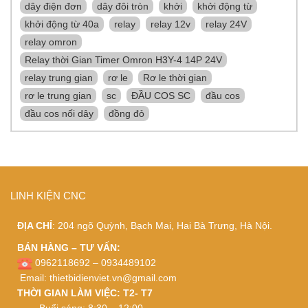
dây điện đơn
dây đôi tròn
khởi
khởi động từ
khởi động từ 40a
relay
relay 12v
relay 24V
relay omron
Relay thời Gian Timer Omron H3Y-4 14P 24V
relay trung gian
rơ le
Rơ le thời gian
rơ le trung gian
sc
ĐẦU COS SC
đầu cos
đầu cos nối dây
đồng đỏ
LINH KIỆN CNC
ĐỊA CHỈ
: 204 ngõ Quỳnh, Bạch Mai, Hai Bà Trưng, Hà Nội.
BÁN HÀNG – TƯ VẤN:
0962118692 – 0934489102
Email:
thietbidienviet.vn@gmail.com
THỜI GIAN LÀM VIỆC: T2- T7