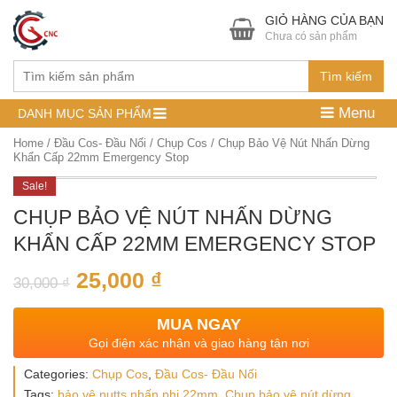
GIỎ HÀNG CỦA BẠN
Chưa có sản phẩm
Tìm kiếm
Menu
DANH MỤC SẢN PHẨM
Home
/
Đầu Cos- Đầu Nối
/
Chụp Cos
/ Chụp Bảo Vệ Nút Nhấn Dừng
Khẩn Cấp 22mm Emergency Stop
Sale!
CHỤP BẢO VỆ NÚT NHẤN DỪNG
KHẨN CẤP 22MM EMERGENCY STOP
25,000
₫
30,000
₫
MUA NGAY
Gọi điện xác nhận và giao hàng tận nơi
Categories:
Chụp Cos
,
Đầu Cos- Đầu Nối
Tags:
bảo vệ nutts nhấn phi 22mm
,
Chụp bảo vệ nút dừng