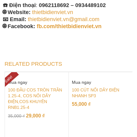
☎️ Điện thoại
:
0962118692 – 0934489102
🌐 Website:
thietbidienviet.vn
📧 Email:
thietbidienviet.vn@gmail.com
🌐 Facebook:
fb.com/thietbidienviet.vn
RELATED PRODUCTS
Sale!
Mua ngay
Mua ngay
100 ĐẦU COS TRÒN TRẦN
100 CÚT NỐI DÂY ĐIỆN
1.25-4, COS NỐI DÂY
NHANH SP3
ĐIỆN,COS KHUYÊN
55,000
₫
RNB1.25-4
29,000
₫
35,000
₫