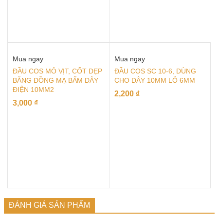
Mua ngay
Mua ngay
ĐẦU COS MỎ VỊT, CỐT DẸP
ĐẦU COS SC 10-6, DÙNG
BẰNG ĐỒNG MẠ BẤM DÂY
CHO DÂY 10MM LỖ 6MM
ĐIỆN 10MM2
2,200
₫
3,000
₫
ĐÁNH GIÁ SẢN PHẨM