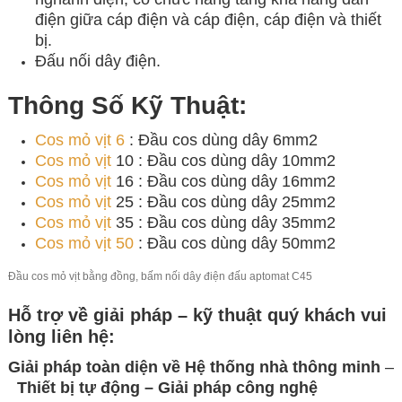
điện giữa cáp điện và cáp điện, cáp điện và thiết
bị.
Đấu nối dây điện.
Thông Số Kỹ Thuật:
Cos mỏ vịt 6
: Đầu cos dùng dây 6mm2
Cos mỏ vịt
10 : Đầu cos dùng dây 10mm2
Cos mỏ vịt
16 : Đầu cos dùng dây 16mm2
Cos mỏ vịt
25 : Đầu cos dùng dây 25mm2
Cos mỏ vịt
35 : Đầu cos dùng dây 35mm2
Cos mỏ vịt 50
: Đầu cos dùng dây 50mm2
Đầu cos mỏ vịt bằng đồng, bấm nối dây điện đấu aptomat C45
Hỗ trợ về giải pháp – kỹ thuật quý khách vui
lòng
liên hệ:
Giải pháp toàn diện về
Hệ thống nhà thông minh
–
Thiết bị tự động – Giải
pháp công nghệ