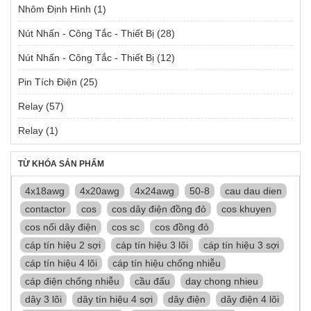
Nhôm Định Hình
(1)
Nút Nhấn - Công Tắc - Thiết Bị
(28)
Nút Nhấn - Công Tắc - Thiết Bị
(12)
Pin Tích Điện
(25)
Relay
(57)
Relay
(1)
TỪ KHÓA SẢN PHẨM
4x18awg
4x20awg
4x24awg
50-8
cau dau dien
contactor
cos
cos dây điện đồng đỏ
cos khuyen
cos nối dây điện
cos sc
cos đồng đỏ
cáp tín hiệu 2 sợi
cáp tín hiệu 3 lõi
cáp tín hiệu 3 sợi
cáp tín hiệu 4 lõi
cáp tín hiệu chống nhiễu
cáp điện chống nhiễu
cầu đấu
day chong nhieu
dây 3 lõi
dây tín hiệu 4 sợi
dây điện
dây điện 4 lõi