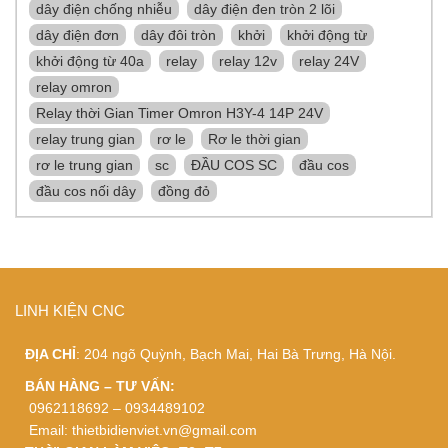
dây điện chống nhiễu
dây điện đen tròn 2 lõi
dây điện đơn
dây đôi tròn
khởi
khởi động từ
khởi động từ 40a
relay
relay 12v
relay 24V
relay omron
Relay thời Gian Timer Omron H3Y-4 14P 24V
relay trung gian
rơ le
Rơ le thời gian
rơ le trung gian
sc
ĐẦU COS SC
đầu cos
đầu cos nối dây
đồng đỏ
LINH KIỆN CNC
ĐỊA CHỈ
: 204 ngõ Quỳnh, Bạch Mai, Hai Bà Trưng, Hà Nội.
BÁN HÀNG – TƯ VẤN:
0962118692 – 0934489102
Email:
thietbidienviet.vn@gmail.com