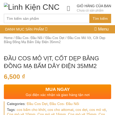
GIỎ HÀNG CỦA BẠN
Chưa có sản phẩm
Tìm kiếm
Menu
DANH MỤC SẢN PHẨM
Home
/
Đầu Cos- Đầu Nối
/
Đầu Cos Dẹt
/ Đầu Cos Mỏ Vịt, Cốt Dẹp
Bằng Đồng Mạ Bấm Dây Điện 35mm2
ĐẦU COS MỎ VỊT, CỐT DẸP BẰNG
ĐỒNG MẠ BẤM DÂY ĐIỆN 35MM2
6,500
₫
MUA NGAY
Gọi điện xác nhận và giao hàng tận nơi
Categories:
Đầu Cos Dẹt
,
Đầu Cos- Đầu Nối
Tags:
cos bấm cho khởi
,
cos cho attomat
,
cos dẹt
,
cos mỏ vịt
,
Cos mỏ vịt 10mm
,
Cos mỏ vịt 16mm
,
Cos mỏ vịt 25mm
,
Cos