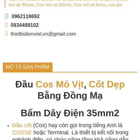
mỏ vịt 35mm
,
Cos mỏ vịt 50mm
,
Cos mỏ vịt 6mm
,
cos pin
0962118692
0934489102
thietbidienviet.vn@gmail.com
MÔ TẢ SẢN PHẨM
Đầu
Cos Mỏ Vịt
,
Cốt Dẹp
Bằng Đồng Mạ
Bấm Dây Điện 35mm2
Đầu cốt
(Cos) hay còn gọi trong tiếng Anh là
COSSE
hoặc Terminal. Là thiết bị kết nối trong
nghành điện, có chức năng tăng khả năng dẫn