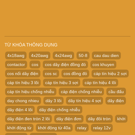
TỪ KHÓA THÔNG DỤNG
4x18awg
4x20awg
4x24awg
50-8
cau dau dien
contactor
cos
cos dây điện đồng đỏ
cos khuyen
cos nối dây điện
cos sc
cos đồng đỏ
cáp tín hiệu 2 sợi
cáp tín hiệu 3 lõi
cáp tín hiệu 3 sợi
cáp tín hiệu 4 lõi
cáp tín hiệu chống nhiễu
cáp điện chống nhiễu
cầu đấu
day chong nhieu
dây 3 lõi
dây tín hiệu 4 sợi
dây điện
dây điện 4 lõi
dây điện chống nhiễu
dây điện đen tròn 2 lõi
dây điện đơn
dây đôi tròn
khởi
khởi động từ
khởi động từ 40a
relay
relay 12v