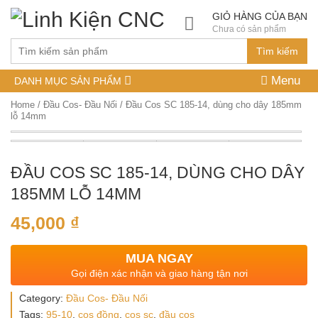
GIỎ HÀNG CỦA BẠN
Chưa có sản phẩm
Tìm kiếm
Menu
DANH MỤC SẢN PHẨM
Home
/
Đầu Cos- Đầu Nối
/ Đầu Cos SC 185-14, dùng cho dây 185mm
lỗ 14mm
ĐẦU COS SC 185-14, DÙNG CHO DÂY
185MM LỖ 14MM
45,000
₫
MUA NGAY
Gọi điện xác nhận và giao hàng tận nơi
Category:
Đầu Cos- Đầu Nối
Tags:
95-10
,
cos đồng
,
cos sc
,
đầu cos