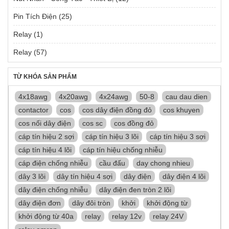
Pin Tích Điện
(25)
Relay
(1)
Relay
(57)
TỪ KHÓA SẢN PHẨM
4x18awg
4x20awg
4x24awg
50-8
cau dau dien
contactor
cos
cos dây điện đồng đỏ
cos khuyen
cos nối dây điện
cos sc
cos đồng đỏ
cáp tín hiệu 2 sợi
cáp tín hiệu 3 lõi
cáp tín hiệu 3 sợi
cáp tín hiệu 4 lõi
cáp tín hiệu chống nhiễu
cáp điện chống nhiễu
cầu đấu
day chong nhieu
dây 3 lõi
dây tín hiệu 4 sợi
dây điện
dây điện 4 lõi
dây điện chống nhiễu
dây điện đen tròn 2 lõi
dây điện đơn
dây đôi tròn
khởi
khởi động từ
khởi động từ 40a
relay
relay 12v
relay 24V