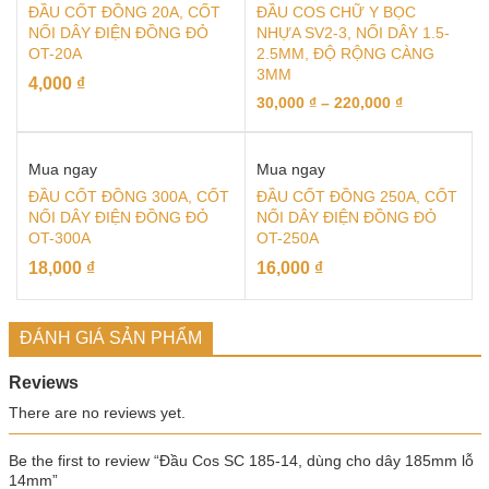
ĐẦU CỐT ĐỒNG 20A, CỐT
ĐẦU COS CHỮ Y BỌC
NỐI DÂY ĐIỆN ĐỒNG ĐỎ
NHỰA SV2-3, NỐI DÂY 1.5-
OT-20A
2.5MM, ĐỘ RỘNG CÀNG
3MM
4,000
₫
30,000
₫
–
220,000
₫
Mua ngay
Mua ngay
ĐẦU CỐT ĐỒNG 300A, CỐT
ĐẦU CỐT ĐỒNG 250A, CỐT
NỐI DÂY ĐIỆN ĐỒNG ĐỎ
NỐI DÂY ĐIỆN ĐỒNG ĐỎ
OT-300A
OT-250A
18,000
₫
16,000
₫
ĐÁNH GIÁ SẢN PHẨM
Reviews
There are no reviews yet.
Be the first to review “Đầu Cos SC 185-14, dùng cho dây 185mm lỗ
14mm”