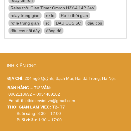
relay omron
Relay thời Gian Timer Omron H3Y-4 14P 24V
relay trung gian
rơ le
Rơ le thời gian
rơ le trung gian
sc
ĐẦU COS SC
đầu cos
đầu cos nối dây
đồng đỏ
LINH KIỆN CNC
ĐỊA CHỈ
: 204 ngõ Quỳnh, Bạch Mai, Hai Bà Trưng, Hà Nội.
BÁN HÀNG – TƯ VẤN:
0962118692 – 0934489102
Email:
thietbidienviet.vn@gmail.com
THỜI GIAN LÀM VIỆC: T2- T7
Buổi sáng: 8:30 – 12:00
Buổi chiều: 1:30 – 17:00