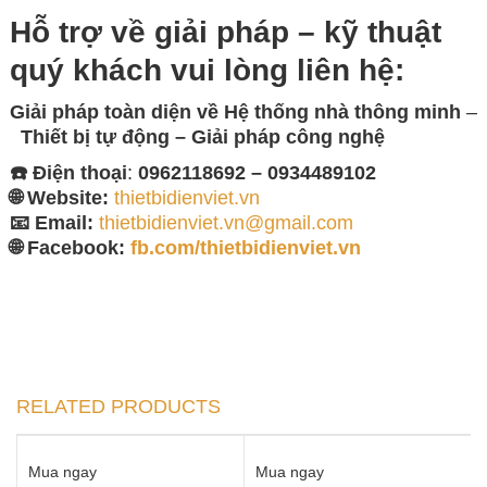
Hỗ trợ về giải pháp – kỹ thuật
quý khách vui lòng
liên hệ:
Giải pháp toàn diện về
Hệ thống nhà thông minh
–
Thiết bị tự động – Giải
pháp công nghệ
☎️ Điện thoại
:
0962118692 – 0934489102
🌐 Website:
thietbidienviet.vn
📧 Email:
thietbidienviet.vn@gmail.com
🌐 Facebook:
fb.com/thietbidienviet.vn
RELATED PRODUCTS
Mua ngay
Mua ngay