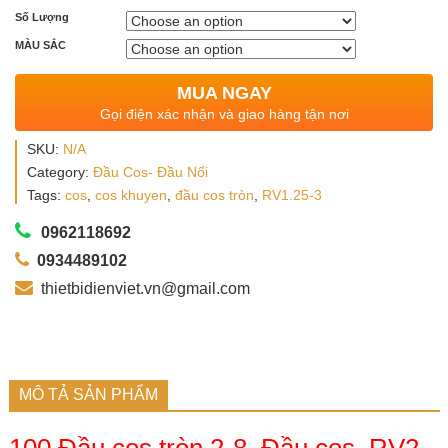
Số Lượng
MÀU SẮC
MUA NGAY
Gọi điện xác nhận và giao hàng tận nơi
SKU:
N/A
Category:
Đầu Cos- Đầu Nối
Tags:
cos
,
cos khuyen
,
đầu cos tròn
,
RV1.25-3
0962118692
0934489102
thietbidienviet.vn@gmail.com
MÔ TẢ SẢN PHẨM