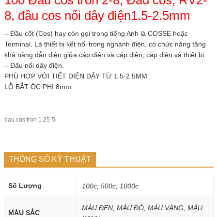
100 Đầu cos tròn 2-8, Đầu cos, RV2-
8, đầu cos nối dây điện1.5-2.5mm
– Đầu cốt (Cos) hay còn gọi trong tiếng Anh là COSSE hoặc
Terminal. Là thiết bị kết nối trong nghành điện, có chức năng tăng
khả năng dẫn điện giữa cáp điện và cáp điện, cáp điện và thiết bị.
– Đấu nối dây điện.
PHÙ HỢP VỚI TIẾT DIỆN DÂY TỪ 1.5-2.5MM
LỖ BẮT ỐC PHI 8mm
dau cos tron 1.25-5
THÔNG SỐ KỸ THUẬT
Số Lượng
100c, 500c, 1000c
MÀU ĐEN, MÀU ĐỎ, MÀU VÀNG, MÀU
MÀU SẮC