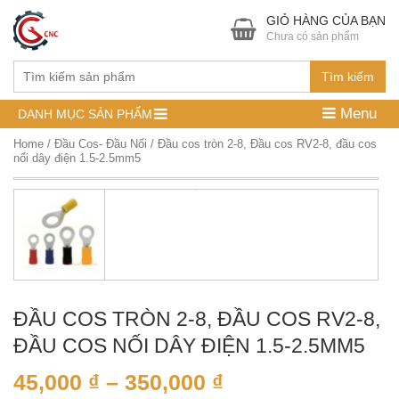
GIỎ HÀNG CỦA BẠN
Chưa có sản phẩm
Tìm kiếm
Menu
DANH MỤC SẢN PHẨM
Home
/
Đầu Cos- Đầu Nối
/ Đầu cos tròn 2-8, Đầu cos RV2-8, đầu cos
nối dây điện 1.5-2.5mm5
ĐẦU COS TRÒN 2-8, ĐẦU COS RV2-8,
ĐẦU COS NỐI DÂY ĐIỆN 1.5-2.5MM5
45,000
₫
–
350,000
₫