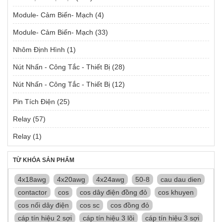
Module- Cảm Biến- Mạch
(4)
Module- Cảm Biến- Mạch
(33)
Nhôm Định Hình
(1)
Nút Nhấn - Công Tắc - Thiết Bị
(28)
Nút Nhấn - Công Tắc - Thiết Bị
(12)
Pin Tích Điện
(25)
Relay
(57)
Relay
(1)
TỪ KHÓA SẢN PHẨM
4x18awg
4x20awg
4x24awg
50-8
cau dau dien
contactor
cos
cos dây điện đồng đỏ
cos khuyen
cos nối dây điện
cos sc
cos đồng đỏ
cáp tín hiệu 2 sợi
cáp tín hiệu 3 lõi
cáp tín hiệu 3 sợi