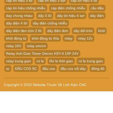
cáp tín hiệu 3 lõi
cáp tín hiệu 3 sợi
cáp tín hiệu 4 lõi
cáp tín hiệu chống nhiễu
cáp điện chống nhiễu
cầu đấu
day chong nhieu
dây 3 lõi
dây tín hiệu 4 sợi
dây điện
dây điện 4 lõi
dây điện chống nhiễu
dây điện đen tròn 2 lõi
dây điện đơn
dây đôi tròn
khởi
khởi động từ
khởi động từ 40a
relay
relay 12v
relay 24V
relay omron
Relay thời Gian Timer Omron H3Y-4 14P 24V
relay trung gian
rơ le
Rơ le thời gian
rơ le trung gian
sc
ĐẦU COS SC
đầu cos
đầu cos nối dây
đồng đỏ
Copyright © 2010 Website Thuộc Về Linh Kiện CNC