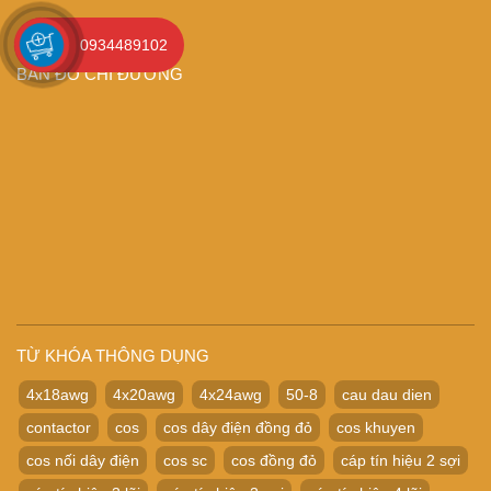
0934489102
BẢN ĐỒ CHỈ ĐƯỜNG
TỪ KHÓA THÔNG DỤNG
4x18awg
4x20awg
4x24awg
50-8
cau dau dien
contactor
cos
cos dây điện đồng đỏ
cos khuyen
cos nối dây điện
cos sc
cos đồng đỏ
cáp tín hiệu 2 sợi