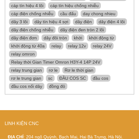
cáp tín hiệu 4 lõi
cáp tín hiệu chống nhiễu
cáp điện chống nhiễu
cầu đấu
day chong nhieu
dây 3 lõi
dây tín hiệu 4 sợi
dây điện
dây điện 4 lõi
dây điện chống nhiễu
dây điện đen tròn 2 lõi
dây điện đơn
dây đôi tròn
khởi
khởi động từ
khởi động từ 40a
relay
relay 12v
relay 24V
relay omron
Relay thời Gian Timer Omron H3Y-4 14P 24V
relay trung gian
rơ le
Rơ le thời gian
rơ le trung gian
sc
ĐẦU COS SC
đầu cos
đầu cos nối dây
đồng đỏ
LINH KIỆN CNC
ĐỊA CHỈ
: 204 ngõ Quỳnh, Bạch Mai, Hai Bà Trưng, Hà Nội.