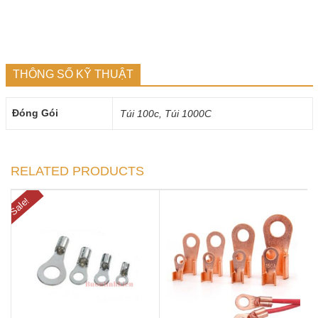
THÔNG SỐ KỸ THUẬT
Đóng Gói
Túi 100c, Túi 1000C
RELATED PRODUCTS
Sale!