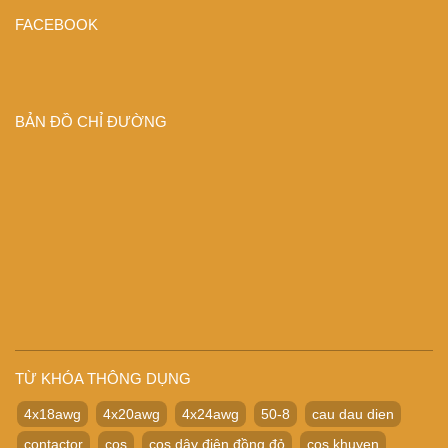
FACEBOOK
BẢN ĐỒ CHỈ ĐƯỜNG
TỪ KHÓA THÔNG DỤNG
4x18awg
4x20awg
4x24awg
50-8
cau dau dien
contactor
cos
cos dây điện đồng đỏ
cos khuyen