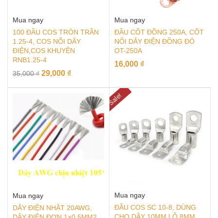
Mua ngay
Mua ngay
100 ĐẦU COS TRÒN TRẦN
ĐẦU CỐT ĐỒNG 250A, CỐT
1.25-4, COS NỐI DÂY
NỐI DÂY ĐIỆN ĐỒNG ĐỎ
ĐIỆN,COS KHUYÊN
OT-250A
RNB1.25-4
16,000
₫
29,000
₫
35,000
₫
Sale!
Mua ngay
Mua ngay
ĐẦU COS SC 10-8, DÙNG
DÂY ĐIỆN NHẬT 20AWG,
CHO DÂY 10MM LỖ 8MM
DÂY ĐIỆN ĐƠN 1×0.5MM2