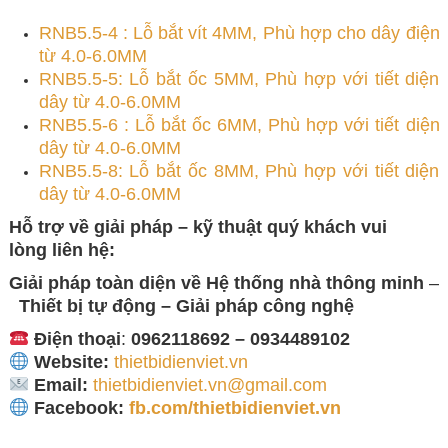
RNB5.5-4 : Lỗ bắt vít 4MM, Phù hợp cho dây điện
từ 4.0-6.0MM
RNB5.5-5: Lỗ bắt ốc 5MM, Phù hợp với tiết diện
dây từ 4.0-6.0MM
RNB5.5-6 : Lỗ bắt ốc 6MM, Phù hợp với tiết diện
dây từ 4.0-6.0MM
RNB5.5-8: Lỗ bắt ốc 8MM, Phù hợp với tiết diện
dây từ 4.0-6.0MM
Hỗ trợ về giải pháp – kỹ thuật quý khách vui
lòng
liên hệ:
Giải pháp toàn diện về
Hệ thống nhà thông minh
–
Thiết bị tự động – Giải
pháp công nghệ
Điện thoại
:
0962118692 – 0934489102
Website:
thietbidienviet.vn
Email:
thietbidienviet.vn@gmail.com
Facebook:
fb.com/thietbidienviet.vn