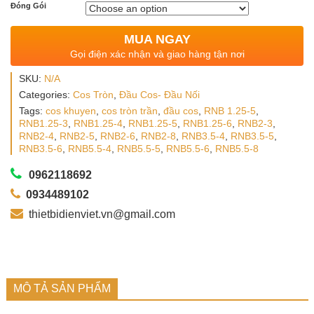
Đóng Gói
MUA NGAY
Gọi điện xác nhận và giao hàng tận nơi
SKU:
N/A
Categories:
Cos Tròn
,
Đầu Cos- Đầu Nối
Tags:
cos khuyen
,
cos tròn trần
,
đầu cos
,
RNB 1.25-5
,
RNB1.25-3
,
RNB1.25-4
,
RNB1.25-5
,
RNB1.25-6
,
RNB2-3
,
RNB2-4
,
RNB2-5
,
RNB2-6
,
RNB2-8
,
RNB3.5-4
,
RNB3.5-5
,
RNB3.5-6
,
RNB5.5-4
,
RNB5.5-5
,
RNB5.5-6
,
RNB5.5-8
0962118692
0934489102
thietbidienviet.vn@gmail.com
MÔ TẢ SẢN PHẨM