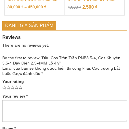
80,000
₫
–
450,000
₫
2,500
₫
4,000
₫
ĐÁNH GIÁ SẢN PHẨM
Reviews
There are no reviews yet.
Be the first to review “Đầu Cos Tròn Trần RNB3.5-4, Cos Khuyên
3.5-4 Dây Điện 2.5-4MM Lỗ 4ly”
Email của bạn sẽ không được hiển thị công khai.
Các trường bắt
buộc được đánh dấu
*
Your rating
Your review
*
Name
*