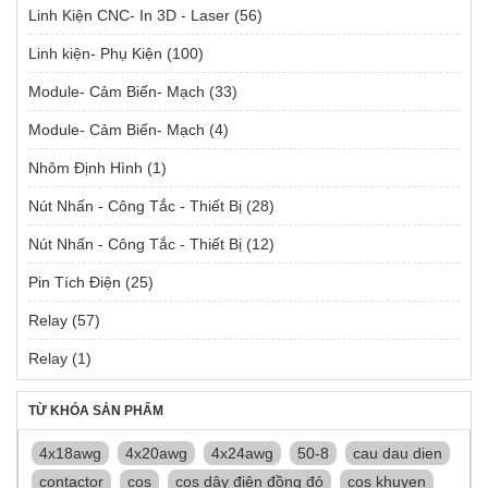
Linh Kiện CNC- In 3D - Laser
(56)
Linh kiện- Phụ Kiện
(100)
Module- Cảm Biến- Mạch
(33)
Module- Cảm Biến- Mạch
(4)
Nhôm Định Hình
(1)
Nút Nhấn - Công Tắc - Thiết Bị
(28)
Nút Nhấn - Công Tắc - Thiết Bị
(12)
Pin Tích Điện
(25)
Relay
(57)
Relay
(1)
TỪ KHÓA SẢN PHẨM
4x18awg
4x20awg
4x24awg
50-8
cau dau dien
contactor
cos
cos dây điện đồng đỏ
cos khuyen