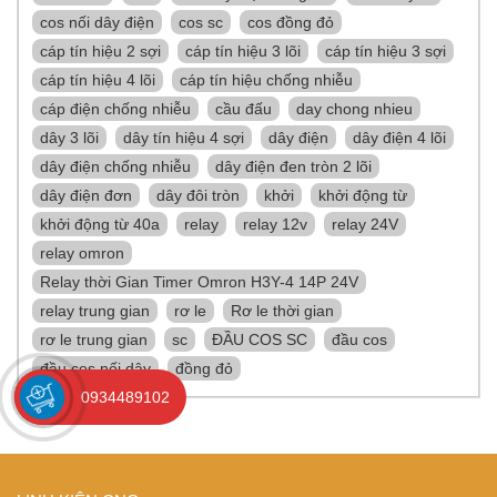
cos nối dây điện
cos sc
cos đồng đỏ
cáp tín hiệu 2 sợi
cáp tín hiệu 3 lõi
cáp tín hiệu 3 sợi
cáp tín hiệu 4 lõi
cáp tín hiệu chống nhiễu
cáp điện chống nhiễu
cầu đấu
day chong nhieu
dây 3 lõi
dây tín hiệu 4 sợi
dây điện
dây điện 4 lõi
dây điện chống nhiễu
dây điện đen tròn 2 lõi
dây điện đơn
dây đôi tròn
khởi
khởi động từ
khởi động từ 40a
relay
relay 12v
relay 24V
relay omron
Relay thời Gian Timer Omron H3Y-4 14P 24V
relay trung gian
rơ le
Rơ le thời gian
rơ le trung gian
sc
ĐẦU COS SC
đầu cos
đầu cos nối dây
đồng đỏ
0934489102