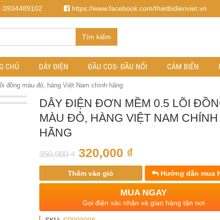
- 0934489102
https://www.facebook.com/thietbidienviet.vn
Tìm kiếm
G CHỦ
DÂY ĐIỆN
ĐẦU COS- ĐẦU NỐI
CẢM BIẾN
õi đồng màu đỏ, hàng Việt Nam chính hãng
DÂY ĐIỆN ĐƠN MỀM 0.5 LÕI ĐỒ
MÀU ĐỎ, HÀNG VIỆT NAM CHÍNH
HÃNG
320,000
₫
350,000
₫
Thêm vào giỏ
Hướng dẫn mua 
MUA NGAY
Gọi điện xác nhận và giao hàng tận nơi