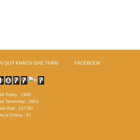
N QUÝ KHÁCH GHÉ THĂM
FACEBOOK
sit Today : 2945
sit Yesterday : 3851
tal Visit : 107787
o's Online : 37