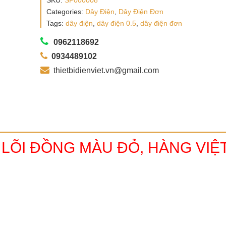
SKU:
SP000008
Categories:
Dây Điện
,
Dây Điện Đơn
Tags:
dây điện
,
dây điện 0.5
,
dây điện đơn
0962118692
0934489102
thietbidienviet.vn@gmail.com
 LÕI ĐỒNG MÀU ĐỎ, HÀNG VIỆ