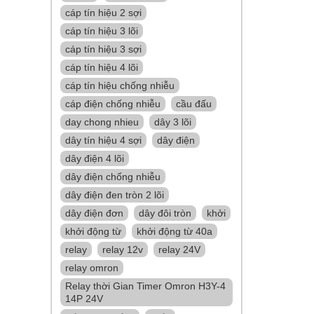
cáp tín hiệu 2 sợi
cáp tín hiệu 3 lõi
cáp tín hiệu 3 sợi
cáp tín hiệu 4 lõi
cáp tín hiệu chống nhiễu
cáp điện chống nhiễu
cầu đấu
day chong nhieu
dây 3 lõi
dây tín hiệu 4 sợi
dây điện
dây điện 4 lõi
dây điện chống nhiễu
dây điện đen tròn 2 lõi
dây điện đơn
dây đôi tròn
khởi
khởi động từ
khởi động từ 40a
relay
relay 12v
relay 24V
relay omron
Relay thời Gian Timer Omron H3Y-4
14P 24V