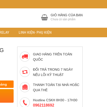
GIỎ HÀNG CỦA BẠN
Chưa có sản phẩm
RELAY
LINH KIỆN- PHỤ KIỆN
NG
GIAO HÀNG TRÊN TOÀN
QUỐC
ĐỔI TRẢ TRONG 7 NGÀY
NẾU LỖI KỸ THUẬT
hàng
THANH TOÁN TẠI NHÀ HOẶC
QUA THẺ
Hostline CSKH 8H30 - 17H30
0962118692