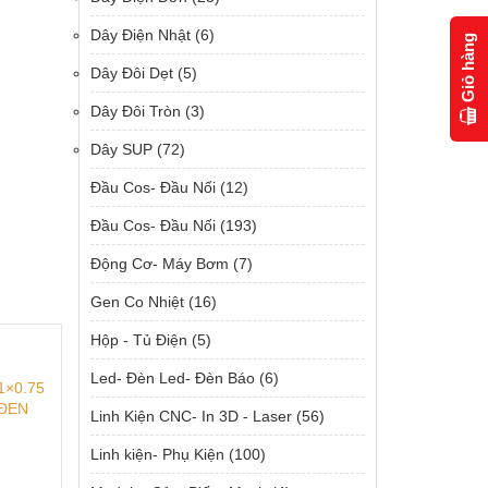
Dây Điện Nhật
(6)
Giỏ hàng
Dây Đôi Dẹt
(5)
Dây Đôi Tròn
(3)
Dây SUP
(72)
Đầu Cos- Đầu Nối
(12)
Đầu Cos- Đầu Nối
(193)
Động Cơ- Máy Bơm
(7)
Gen Co Nhiệt
(16)
Hộp - Tủ Điện
(5)
Led- Đèn Led- Đèn Báo
(6)
1×0.75
 ĐEN
Linh Kiện CNC- In 3D - Laser
(56)
Linh kiện- Phụ Kiện
(100)