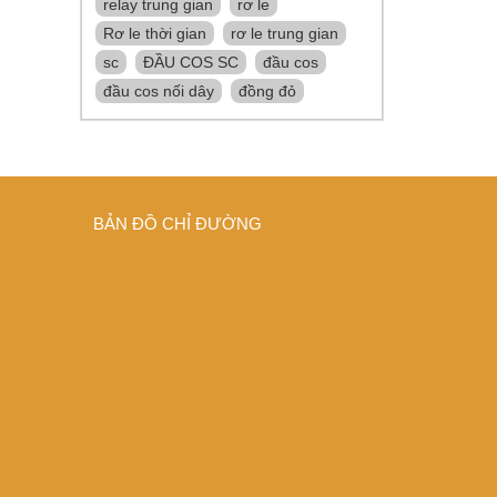
relay trung gian
rơ le
Rơ le thời gian
rơ le trung gian
sc
ĐẦU COS SC
đầu cos
đầu cos nối dây
đồng đỏ
BẢN ĐỒ CHỈ ĐƯỜNG