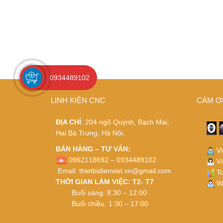
0934489102
LINH KIỆN CNC
CÁM Ơ
ĐỊA CHỈ
: 204 ngõ Quỳnh, Bạch Mai,
Hai Bà Trưng, Hà Nội.
BÁN HÀNG – TƯ VẤN:
Vi
0962118692 – 0934489102
Vi
Email:
thietbidienviet.vn@gmail.com
To
THỜI GIAN LÀM VIỆC: T2- T7
Wh
Buổi sáng: 8:30 – 12:00
Buổi chiều: 1:30 – 17:00