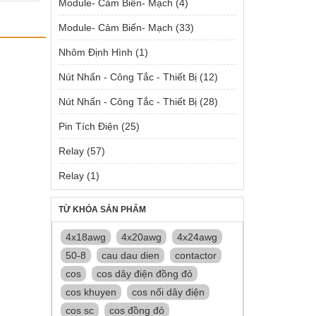
Module- Cảm Biến- Mạch
(4)
Module- Cảm Biến- Mạch
(33)
Nhôm Định Hình
(1)
Nút Nhấn - Công Tắc - Thiết Bị
(12)
Nút Nhấn - Công Tắc - Thiết Bị
(28)
Pin Tích Điện
(25)
Relay
(57)
Relay
(1)
TỪ KHÓA SẢN PHẨM
4x18awg
4x20awg
4x24awg
50-8
cau dau dien
contactor
cos
cos dây điện đồng đỏ
cos khuyen
cos nối dây điện
cos sc
cos đồng đỏ