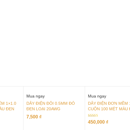
Mua ngay
Mua ngay
M 1×1.0
DÂY ĐIỆN ĐÔI 0.5MM ĐỎ
DÂY ĐIỆN ĐƠN MỀM 
ÀU ĐEN
ĐEN LOẠI 20AWG
CUỘN 100 MÉT MÀU
7,500
₫
Rated
450,000
₫
5.00
out of 5