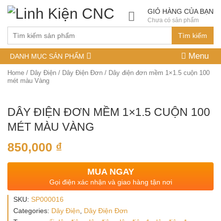
GIỎ HÀNG CỦA BẠN
Chưa có sản phẩm
Tìm kiếm
Menu
DANH MỤC SẢN PHẨM
Home
/
Dây Điện
/
Dây Điện Đơn
/ Dây điện đơn mềm 1×1.5 cuộn 100
mét màu Vàng
DÂY ĐIỆN ĐƠN MỀM 1×1.5 CUỘN 100
MÉT MÀU VÀNG
850,000
₫
MUA NGAY
Gọi điện xác nhận và giao hàng tận nơi
SKU:
SP000016
Categories:
Dây Điện
,
Dây Điện Đơn