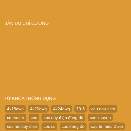
BẢN ĐỒ CHỈ ĐƯỜNG
TỪ KHÓA THÔNG DỤNG
4x18awg
4x20awg
4x24awg
50-8
cau dau dien
contactor
cos
cos dây điện đồng đỏ
cos khuyen
cos nối dây điện
cos sc
cos đồng đỏ
cáp tín hiệu 2 sợi