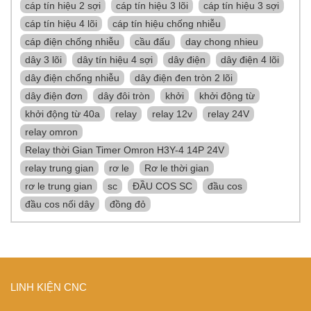
cáp tín hiệu 2 sợi
cáp tín hiệu 3 lõi
cáp tín hiệu 3 sợi
cáp tín hiệu 4 lõi
cáp tín hiệu chống nhiễu
cáp điện chống nhiễu
cầu đấu
day chong nhieu
dây 3 lõi
dây tín hiệu 4 sợi
dây điện
dây điện 4 lõi
dây điện chống nhiễu
dây điện đen tròn 2 lõi
dây điện đơn
dây đôi tròn
khởi
khởi động từ
khởi động từ 40a
relay
relay 12v
relay 24V
relay omron
Relay thời Gian Timer Omron H3Y-4 14P 24V
relay trung gian
rơ le
Rơ le thời gian
rơ le trung gian
sc
ĐẦU COS SC
đầu cos
đầu cos nối dây
đồng đỏ
LINH KIỆN CNC