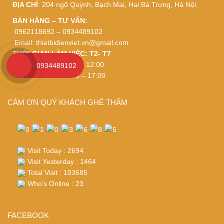
ĐỊA CHỈ
: 204 ngõ Quỳnh, Bạch Mai, Hai Bà Trưng, Hà Nội.
BÁN HÀNG – TƯ VẤN:
0962118692 – 0934489102
Email:
thietbidienviet.vn@gmail.com
THỜI GIAN LÀM VIỆC: T2- T7
Buổi sáng: 8:30 – 12:00
0934489102
Buổi chiều: 1:30 – 17:00
CÁM ƠN QUÝ KHÁCH GHÉ THĂM
Visit Today : 2694
Visit Yesterday : 1464
Total Visit : 103685
Who's Online : 23
FACEBOOK