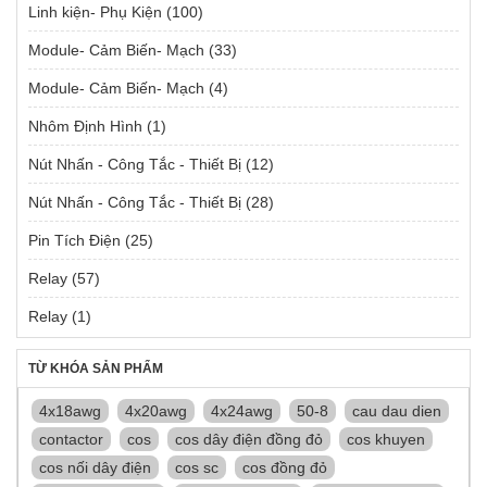
Linh kiện- Phụ Kiện
(100)
Module- Cảm Biến- Mạch
(33)
Module- Cảm Biến- Mạch
(4)
Nhôm Định Hình
(1)
Nút Nhấn - Công Tắc - Thiết Bị
(12)
Nút Nhấn - Công Tắc - Thiết Bị
(28)
Pin Tích Điện
(25)
Relay
(57)
Relay
(1)
TỪ KHÓA SẢN PHẨM
4x18awg
4x20awg
4x24awg
50-8
cau dau dien
contactor
cos
cos dây điện đồng đỏ
cos khuyen
cos nối dây điện
cos sc
cos đồng đỏ