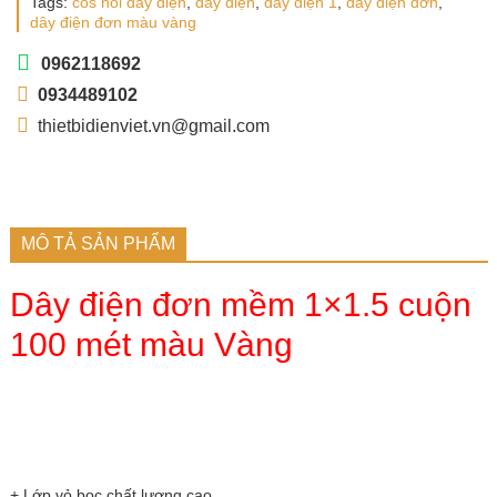
Tags:
cos nối dây điện
,
dây điện
,
dây điện 1
,
dây điện đơn
,
dây điện đơn màu vàng
0962118692
0934489102
thietbidienviet.vn@gmail.com
MÔ TẢ SẢN PHẨM
Dây điện đơn mềm 1×1.5 cuộn
100 mét màu Vàng
+ Lớp vỏ bọc chất lượng cao,