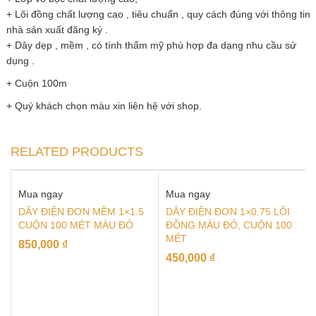
+ Lõi đồng chất lượng cao , tiêu chuẩn , quy cách đúng với thông tin
nhà sản xuất đăng ký .
+ Dây dẹp , mềm , có tính thẩm mỹ phù hợp đa dạng nhu cầu sử
dụng .
+ Cuộn 100m
+ Quý khách chọn màu xin liên hệ với shop.
RELATED PRODUCTS
Mua ngay
Mua ngay
DÂY ĐIỆN ĐƠN MỀM 1×1.5
DÂY ĐIỆN ĐƠN 1×0.75 LÕI
CUỘN 100 MÉT MÀU ĐỎ
ĐỒNG MÀU ĐỎ, CUỘN 100
MÉT
850,000
₫
450,000
₫