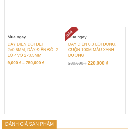
Sale!
Mua ngay
Mua ngay
DÂY ĐIỆN ĐÔI DẸT
DÂY ĐIỆN 0.3 LÕI ĐỒNG,
2×0.5MM, DÂY ĐIỆN ĐÔI 2
CUỘN 100M MÀU XANH
LỚP VỎ 2×0.5MM
DƯƠNG
9,000
₫
–
750,000
₫
220,000
₫
280,000
₫
ĐÁNH GIÁ SẢN PHẨM