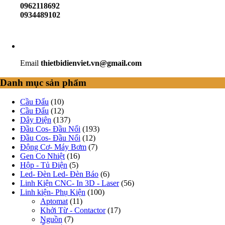
0962118692
0934489102
Email
thietbidienviet.vn@gmail.com
Danh mục sản phẩm
Cầu Đấu
(10)
Cầu Đấu
(12)
Dây Điện
(137)
Đầu Cos- Đầu Nối
(193)
Đầu Cos- Đầu Nối
(12)
Động Cơ- Máy Bơm
(7)
Gen Co Nhiệt
(16)
Hộp - Tủ Điện
(5)
Led- Đèn Led- Đèn Báo
(6)
Linh Kiện CNC- In 3D - Laser
(56)
Linh kiện- Phụ Kiện
(100)
Aptomat
(11)
Khởi Từ - Contactor
(17)
Nguồn
(7)