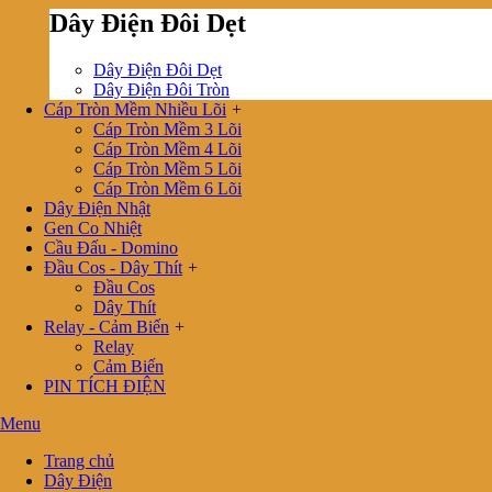
Dây Điện Đôi Dẹt
Dây Điện Đôi Dẹt
Dây Điện Đôi Tròn
Cáp Tròn Mềm Nhiều Lõi
+
Cáp Tròn Mềm 3 Lõi
Cáp Tròn Mềm 4 Lõi
Cáp Tròn Mềm 5 Lõi
Cáp Tròn Mềm 6 Lõi
Dây Điện Nhật
Gen Co Nhiệt
Cầu Đấu - Domino
Đầu Cos - Dây Thít
+
Đầu Cos
Dây Thít
Relay - Cảm Biến
+
Relay
Cảm Biến
PIN TÍCH ĐIỆN
Menu
Trang chủ
Dây Điện