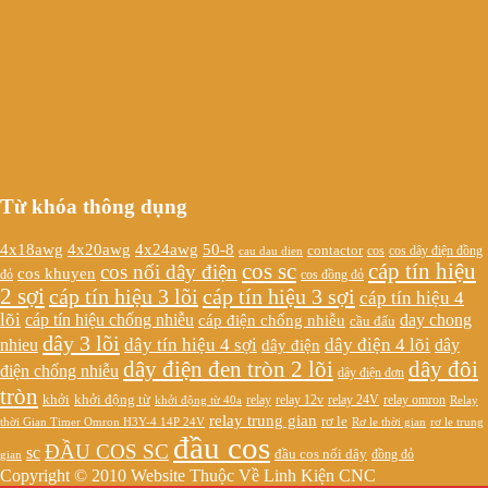
Từ khóa thông dụng
4x20awg
4x24awg
4x18awg
50-8
contactor
cos dây điện đồng
cos
cau dau dien
cos sc
cáp tín hiệu
cos nối dây điện
cos khuyen
đỏ
cos đồng đỏ
2 sợi
cáp tín hiệu 3 lõi
cáp tín hiệu 3 sợi
cáp tín hiệu 4
lõi
cáp tín hiệu chống nhiễu
cáp điện chống nhiễu
day chong
cầu đấu
dây 3 lõi
dây tín hiệu 4 sợi
dây điện 4 lõi
nhieu
dây
dây điện
dây điện đen tròn 2 lõi
dây đôi
điện chống nhiễu
dây điện đơn
tròn
khởi
khởi động từ
relay
relay omron
khởi động từ 40a
relay 12v
relay 24V
Relay
relay trung gian
rơ le
Rơ le thời gian
rơ le trung
thời Gian Timer Omron H3Y-4 14P 24V
đầu cos
ĐẦU COS SC
sc
đầu cos nối dây
đồng đỏ
gian
Copyright © 2010 Website Thuộc Về Linh Kiện CNC