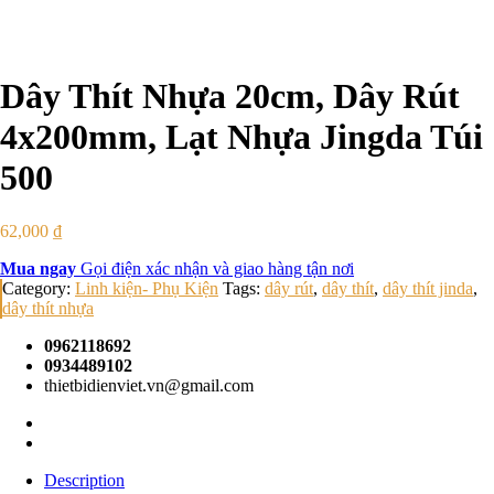
Dây Thít Nhựa 20cm, Dây Rút
4x200mm, Lạt Nhựa Jingda Túi
500
62,000
₫
Mua ngay
Gọi điện xác nhận và giao hàng tận nơi
Category:
Linh kiện- Phụ Kiện
Tags:
dây rút
,
dây thít
,
dây thít jinda
,
dây thít nhựa
0962118692
0934489102
thietbidienviet.vn@gmail.com
Description