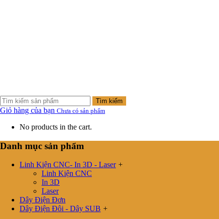
Tìm kiếm
Giỏ hàng của bạn
Chưa có sản phẩm
No products in the cart.
Danh mục sản phẩm
Linh Kiện CNC- In 3D - Laser
+
Linh Kiện CNC
In 3D
Laser
Dây Điện Đơn
Dây Điện Đôi - Dây SUB
+