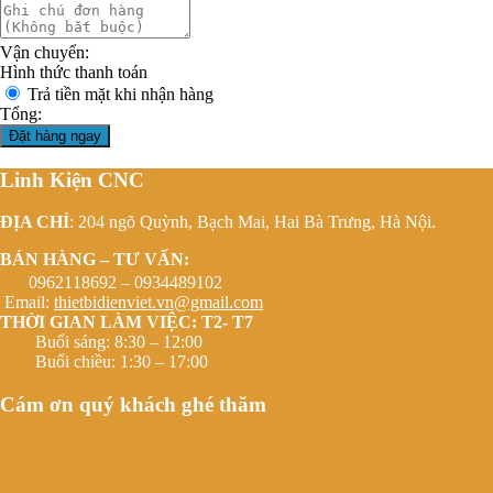
Vận chuyển:
Hình thức thanh toán
Trả tiền mặt khi nhận hàng
Tổng:
Đặt hàng ngay
Linh Kiện CNC
ĐỊA CHỈ
: 204 ngõ Quỳnh, Bạch Mai, Hai Bà Trưng, Hà Nội.
BÁN HÀNG – TƯ VẤN:
0962118692 – 0934489102
Email:
thietbidienviet.vn@gmail.com
THỜI GIAN LÀM VIỆC: T2- T7
Buổi sáng: 8:30 – 12:00
Buổi chiều: 1:30 – 17:00
Cám ơn quý khách ghé thăm