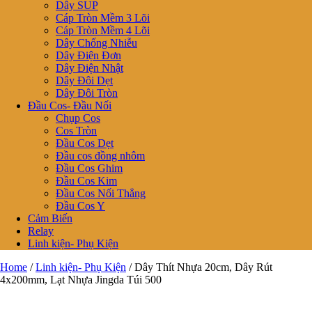
Dây SUP
Cáp Tròn Mềm 3 Lõi
Cáp Tròn Mềm 4 Lõi
Dây Chống Nhiễu
Dây Điện Đơn
Dây Điện Nhật
Dây Đôi Dẹt
Dây Đôi Tròn
Đầu Cos- Đầu Nối
Chụp Cos
Cos Tròn
Đầu Cos Dẹt
Đầu cos đồng nhôm
Đầu Cos Ghim
Đầu Cos Kim
Đầu Cos Nối Thẳng
Đầu Cos Y
Cảm Biến
Relay
Linh kiện- Phụ Kiện
Home
/
Linh kiện- Phụ Kiện
/ Dây Thít Nhựa 20cm, Dây Rút
4x200mm, Lạt Nhựa Jingda Túi 500