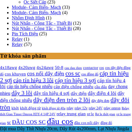
Ốc Siết Cáp
(23)
Module- Cảm Biến- Mạch
(33)
Module- Cảm Biến- Mạch
(4)
Nhôm Định Hình
(1)
Nút Nhấn - Công Tắc - Thiết Bị
(12)
Nút Nhấn - Công Tắc - Thiết Bị
(28)
Pin Tích Điện
(25)
Relay
(1)
Relay
(57)
Từ khóa sản phẩm
4x20awg
4x24awg
4x18awg
50-8
contactor
cos dây điện đồng
cos
cau dau dien
cos sc
cáp tín hiệu
cos nối dây điện
cos khuyen
đỏ
cos đồng đỏ
2 sợi
cáp tín hiệu 3 lõi
cáp tín hiệu 3 sợi
cáp tín hiệu 4
lõi
cáp tín hiệu chống nhiễu
cáp điện chống nhiễu
day chong
cầu đấu
dây 3 lõi
dây tín hiệu 4 sợi
dây điện 4 lõi
nhieu
dây
dây điện
dây điện đen tròn 2 lõi
dây đôi
điện chống nhiễu
dây điện đơn
tròn
khởi
khởi động từ
relay
relay omron
khởi động từ 40a
relay 12v
relay 24V
Relay
relay trung gian
rơ le
Rơ le thời gian
rơ le trung
thời Gian Timer Omron H3Y-4 14P 24V
đầu cos
ĐẦU COS SC
sc
đầu cos nối dây
đồng đỏ
gian
Đặt mua Dây Thít Nhựa 20cm, Dây Rút 4x200mm, Lạt Nhựa Jingda