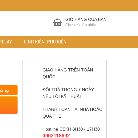
GIỎ HÀNG CỦA BẠN
Chưa có sản phẩm
RELAY
LINH KIỆN- PHỤ KIỆN
GIAO HÀNG TRÊN TOÀN
QUỐC
ĐỔI TRẢ TRONG 7 NGÀY
hàng
NẾU LỖI KỸ THUẬT
THANH TOÁN TẠI NHÀ HOẶC
QUA THẺ
Hostline CSKH 8H30 - 17H30
0962118692