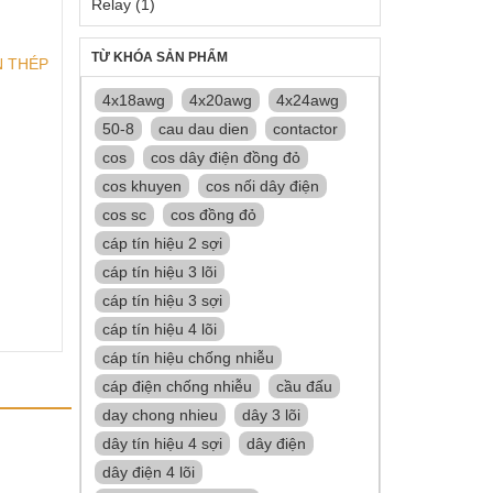
Relay
(1)
TỪ KHÓA SẢN PHẨM
 THÉP
4x18awg
4x20awg
4x24awg
50-8
cau dau dien
contactor
cos
cos dây điện đồng đỏ
cos khuyen
cos nối dây điện
cos sc
cos đồng đỏ
cáp tín hiệu 2 sợi
cáp tín hiệu 3 lõi
cáp tín hiệu 3 sợi
cáp tín hiệu 4 lõi
cáp tín hiệu chống nhiễu
cáp điện chống nhiễu
cầu đấu
day chong nhieu
dây 3 lõi
dây tín hiệu 4 sợi
dây điện
dây điện 4 lõi