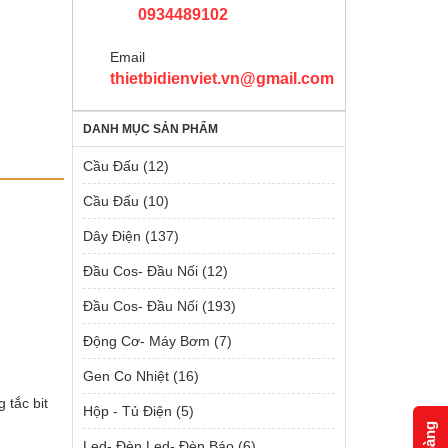
0934489102
Email
thietbidienviet.vn@gmail.com
DANH MỤC SẢN PHẨM
Cầu Đấu
(12)
Cầu Đấu
(10)
Dây Điện
(137)
Đầu Cos- Đầu Nối
(12)
Đầu Cos- Đầu Nối
(193)
Động Cơ- Máy Bơm
(7)
Gen Co Nhiệt
(16)
 tắc bit
Hộp - Tủ Điện
(5)
Led- Đèn Led- Đèn Báo
(6)