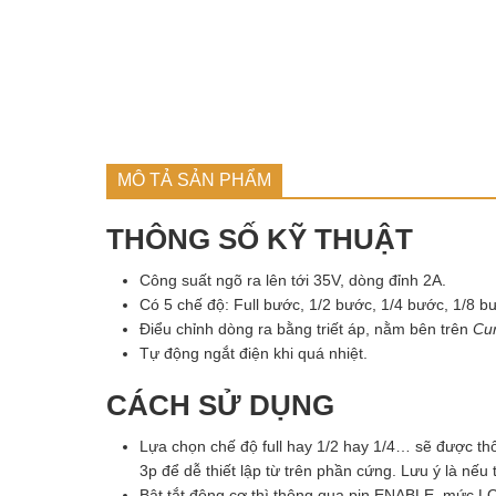
MÔ TẢ SẢN PHẨM
THÔNG SỐ KỸ THUẬT
Công suất ngõ ra lên tới 35V, dòng đỉnh 2A.
Có 5 chế độ: Full bước, 1/2 bước, 1/4 bước, 1/8 b
Điểu chỉnh dòng ra bằng triết áp, nằm bên trên
Cur
Tự động ngắt điện khi quá nhiệt.
CÁCH SỬ DỤNG
Lựa chọn chế độ full hay 1/2 hay 1/4… sẽ được th
3p để dễ thiết lập từ trên phần cứng. Lưu ý là nếu t
Bật tắt động cơ thì thông qua pin ENABLE, mức L