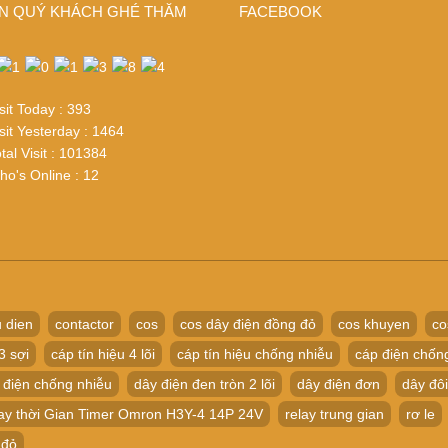
N QUÝ KHÁCH GHÉ THĂM
FACEBOOK
sit Today : 393
sit Yesterday : 1464
tal Visit : 101384
o's Online : 12
 dien
contactor
cos
cos dây điện đồng đỏ
cos khuyen
co
3 sợi
cáp tín hiệu 4 lõi
cáp tín hiệu chống nhiễu
cáp điện chốn
 điện chống nhiễu
dây điện đen tròn 2 lõi
dây điện đơn
dây đôi
ay thời Gian Timer Omron H3Y-4 14P 24V
relay trung gian
rơ le
 đỏ