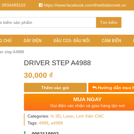
- 0934489102
https://www.facebook.com/thietbidienviet.vn
Tìm kiếm
G CHỦ
DÂY ĐIỆN
ĐẦU COS- ĐẦU NỐI
CẢM BIẾN
ver step A4988
DRIVER STEP A4988
30,000
₫
Thêm vào giỏ
Hướng dẫn mua 
MUA NGAY
Gọi điện xác nhận và giao hàng tận nơi
Categories:
In 3D
,
Laser
,
Linh Kiện CNC
Tags:
4988
,
a4988