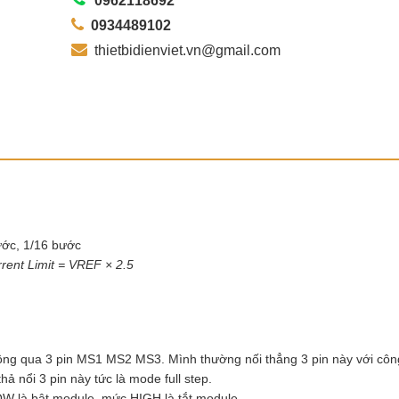
0962118692
0934489102
thietbidienviet.vn@gmail.com
ước, 1/16 bước
rent Limit = VREF × 2.5
ông qua 3 pin MS1 MS2 MS3. Mình thường nối thẳng 3 pin này với công
hả nổi 3 pin này tức là mode full step.
OW là bật module, mức HIGH là tắt module