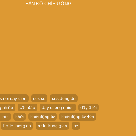
BẢN ĐỒ CHỈ ĐƯỜNG
s nối dây điện
cos sc
cos đồng đỏ
g nhiễu
cầu đấu
day chong nhieu
dây 3 lõi
 tròn
khởi
khởi động từ
khởi động từ 40a
Rơ le thời gian
rơ le trung gian
sc