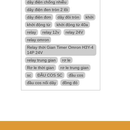
dây điện chống nhiễu
dây điện đen tròn 2 lõi
dây điện đơn
dây đôi tròn
khởi
khởi động từ
khởi động từ 40a
relay
relay 12v
relay 24V
relay omron
Relay thời Gian Timer Omron H3Y-4
14P 24V
relay trung gian
rơ le
Rơ le thời gian
rơ le trung gian
sc
ĐẦU COS SC
đầu cos
đầu cos nối dây
đồng đỏ