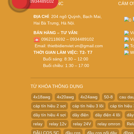
0934489102
LINH KIỆN CNC
CÁM Ơ
ĐỊA CHỈ
: 204 ngõ Quỳnh, Bạch Mai,
Hai Bà Trưng, Hà Nội.
Vi
BÁN HÀNG – TƯ VẤN:
Vi
0962118692 – 0934489102
To
Email:
thietbidienviet.vn@gmail.com
Wh
THỜI GIAN LÀM VIỆC: T2- T7
Buổi sáng: 8:30 – 12:00
Buổi chiều: 1:30 – 17:00
TỪ KHÓA THÔNG DỤNG
4x18awg
4x20awg
4x24awg
50-8
cau dau
cáp tín hiệu 2 sợi
cáp tín hiệu 3 lõi
cáp tín hiệu 
dây tín hiệu 4 sợi
dây điện
dây điện 4 lõi
dây
relay
relay 12v
relay 24V
relay omron
Rel
ĐẦU COS SC
đầu cos
đầu cos nối dây
đồng