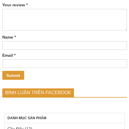
Your review
*
Name
*
Email
*
BÌNH LUẬN TRÊN FACEBOOK
DANH MỤC SẢN PHẨM
Cầu Đấu
(12)