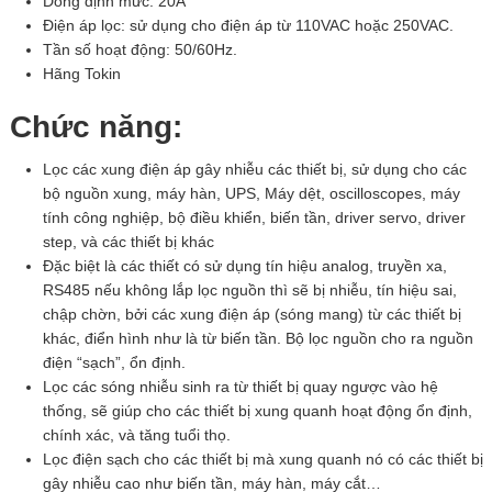
Dòng định mức: 20A
Điện áp lọc: sử dụng cho điện áp từ 110VAC hoặc 250VAC.
Tần số hoạt động: 50/60Hz.
Hãng Tokin
Chức năng:
Lọc các xung điện áp gây nhiễu các thiết bị, sử dụng cho các
bộ nguồn xung, máy hàn, UPS, Máy dệt, oscilloscopes, máy
tính công nghiệp, bộ điều khiển, biến tần, driver servo, driver
step, và các thiết bị khác
Đặc biệt là các thiết có sử dụng tín hiệu analog, truyền xa,
RS485 nếu không lắp lọc nguồn thì sẽ bị nhiễu, tín hiệu sai,
chập chờn, bởi các xung điện áp (sóng mang) từ các thiết bị
khác, điển hình như là từ biến tần. Bộ lọc nguồn cho ra nguồn
điện “sạch”, ổn định.
Lọc các sóng nhiễu sinh ra từ thiết bị quay ngược vào hệ
thống, sẽ giúp cho các thiết bị xung quanh hoạt động ổn định,
chính xác, và tăng tuổi thọ.
Lọc điện sạch cho các thiết bị mà xung quanh nó có các thiết bị
gây nhiễu cao như biến tần, máy hàn, máy cắt…