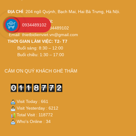
ĐỊA CHỈ
: 204 ngõ Quỳnh, Bạch Mai, Hai Bà Trưng, Hà Nội.
BÁN HÀNG – TƯ VẤN:
0934489102
0962118692 – 0934489102
Email:
thietbidienviet.vn@gmail.com
THỜI GIAN LÀM VIỆC: T2- T7
Buổi sáng: 8:30 – 12:00
Buổi chiều: 1:30 – 17:00
CÁM ƠN QUÝ KHÁCH GHÉ THĂM
Visit Today : 661
Visit Yesterday : 6212
Total Visit : 118772
Who's Online : 34