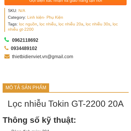
Gọi điện xác nhận và giao hàng tận nơi
SKU:
N/A
Category:
Linh kiện- Phụ Kiện
Tags:
lọc nguồn
,
lọc nhiễu
,
lọc nhiễu 20a
,
lọc nhiễu 30s
,
lọc
nhiễu gt-2200
0962118692
0934489102
thietbidienviet.vn@gmail.com
MÔ TẢ SẢN PHẨM
Lọc nhiễu Tokin GT-2200 20A
Thông số kỹ thuật: