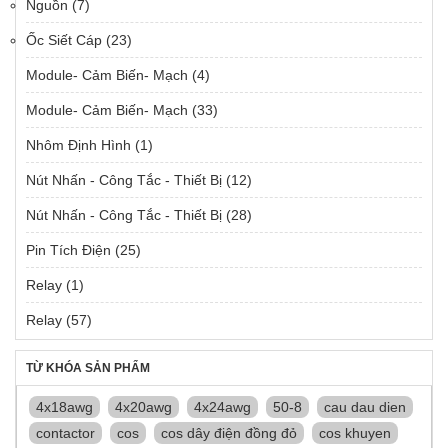
Nguồn
(7)
Ốc Siết Cáp
(23)
Module- Cảm Biến- Mạch
(4)
Module- Cảm Biến- Mạch
(33)
Nhôm Định Hình
(1)
Nút Nhấn - Công Tắc - Thiết Bị
(12)
Nút Nhấn - Công Tắc - Thiết Bị
(28)
Pin Tích Điện
(25)
Relay
(1)
Relay
(57)
TỪ KHÓA SẢN PHẨM
4x18awg
4x20awg
4x24awg
50-8
cau dau dien
contactor
cos
cos dây điện đồng đỏ
cos khuyen