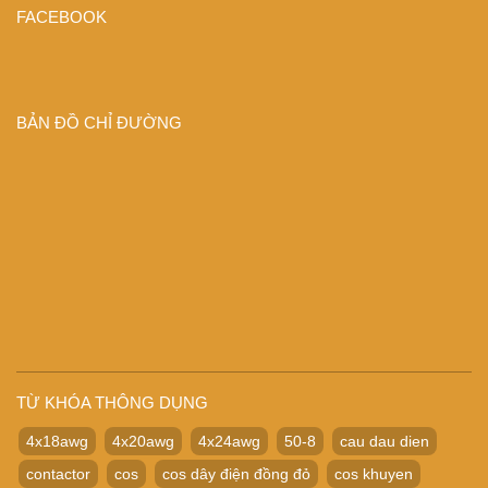
FACEBOOK
BẢN ĐỒ CHỈ ĐƯỜNG
TỪ KHÓA THÔNG DỤNG
4x18awg
4x20awg
4x24awg
50-8
cau dau dien
contactor
cos
cos dây điện đồng đỏ
cos khuyen