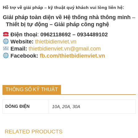
Hỗ trợ về giải pháp – kỹ thuật quý khách vui lòng liên hệ:
Giải pháp toàn diện về
Hệ thống nhà thông minh
–
Thiết bị tự động – Giải
pháp công nghệ
Điện thoại
:
0962118692 – 0934489102
Website:
thietbidienviet.vn
Email:
thietbidienviet.vn@gmail.com
Facebook:
fb.com/thietbidienviet.vn
THÔNG SỐ KỸ THUẬT
DÒNG ĐIỆN
10A, 20A, 30A
RELATED PRODUCTS