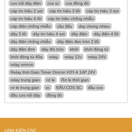
cos nối dây điện
cos sc
cos đồng đỏ
cáp tín hiệu 2 sợi
cáp tín hiệu 3 lõi
cáp tín hiệu 3 sợi
cáp tín hiệu 4 lõi
cáp tín hiệu chống nhiễu
cáp điện chống nhiễu
cầu đấu
day chong nhieu
dây 3 lõi
dây tín hiệu 4 sợi
dây điện
dây điện 4 lõi
dây điện chống nhiễu
dây điện đen tròn 2 lõi
dây điện đơn
dây đôi tròn
khởi
khởi động từ
khởi động từ 40a
relay
relay 12v
relay 24V
relay omron
Relay thời Gian Timer Omron H3Y-4 14P 24V
relay trung gian
rơ le
Rơ le thời gian
rơ le trung gian
sc
ĐẦU COS SC
đầu cos
đầu cos nối dây
đồng đỏ
LINH KIỆN CNC