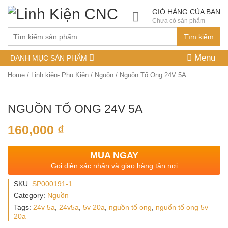
GIỎ HÀNG CỦA BẠN
Chưa có sản phẩm
Tìm kiếm
Menu
DANH MỤC SẢN PHẨM
Home
/
Linh kiện- Phụ Kiện
/
Nguồn
/ Nguồn Tổ Ong 24V 5A
NGUỒN TỔ ONG 24V 5A
160,000
₫
MUA NGAY
Gọi điện xác nhận và giao hàng tận nơi
SKU:
SP000191-1
Category:
Nguồn
Tags:
24v 5a
,
24v5a
,
5v 20a
,
nguồn tổ ong
,
nguổn tổ ong 5v
20a