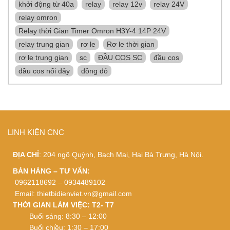
khởi động từ 40a
relay
relay 12v
relay 24V
relay omron
Relay thời Gian Timer Omron H3Y-4 14P 24V
relay trung gian
rơ le
Rơ le thời gian
rơ le trung gian
sc
ĐẦU COS SC
đầu cos
đầu cos nối dây
đồng đỏ
LINH KIỆN CNC
ĐỊA CHỈ
: 204 ngõ Quỳnh, Bạch Mai, Hai Bà Trưng, Hà Nội.
BÁN HÀNG – TƯ VẤN:
0962118692 – 0934489102
Email:
thietbidienviet.vn@gmail.com
THỜI GIAN LÀM VIỆC: T2- T7
Buổi sáng: 8:30 – 12:00
Buổi chiều: 1:30 – 17:00