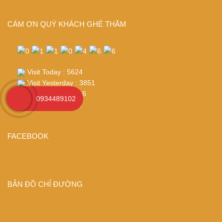
CÁM ƠN QUÝ KHÁCH GHÉ THĂM
Visit Today : 5624
Visit Yesterday : 3851
Total Visit : 110466
0934489102
Who's Online : 27
FACEBOOK
BẢN ĐỒ CHỈ ĐƯỜNG