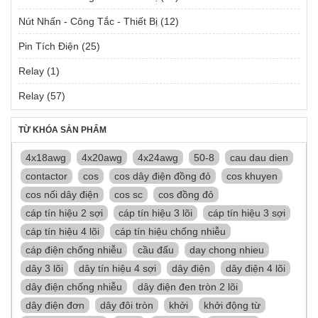
Nút Nhấn - Công Tắc - Thiết Bị
(12)
Pin Tích Điện
(25)
Relay
(1)
Relay
(57)
TỪ KHÓA SẢN PHẨM
4x18awg
4x20awg
4x24awg
50-8
cau dau dien
contactor
cos
cos dây điện đồng đỏ
cos khuyen
cos nối dây điện
cos sc
cos đồng đỏ
cáp tín hiệu 2 sợi
cáp tín hiệu 3 lõi
cáp tín hiệu 3 sợi
cáp tín hiệu 4 lõi
cáp tín hiệu chống nhiễu
cáp điện chống nhiễu
cầu đấu
day chong nhieu
dây 3 lõi
dây tín hiệu 4 sợi
dây điện
dây điện 4 lõi
dây điện chống nhiễu
dây điện đen tròn 2 lõi
dây điện đơn
dây đôi tròn
khởi
khởi động từ