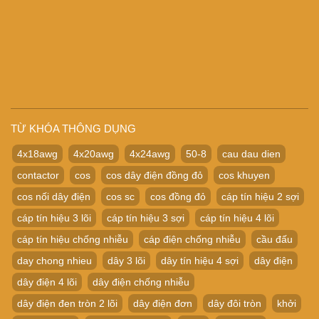
TỪ KHÓA THÔNG DỤNG
4x18awg
4x20awg
4x24awg
50-8
cau dau dien
contactor
cos
cos dây điện đồng đỏ
cos khuyen
cos nối dây điện
cos sc
cos đồng đỏ
cáp tín hiệu 2 sợi
cáp tín hiệu 3 lõi
cáp tín hiệu 3 sợi
cáp tín hiệu 4 lõi
cáp tín hiệu chống nhiễu
cáp điện chống nhiễu
cầu đấu
day chong nhieu
dây 3 lõi
dây tín hiệu 4 sợi
dây điện
dây điện 4 lõi
dây điện chống nhiễu
dây điện đen tròn 2 lõi
dây điện đơn
dây đôi tròn
khởi