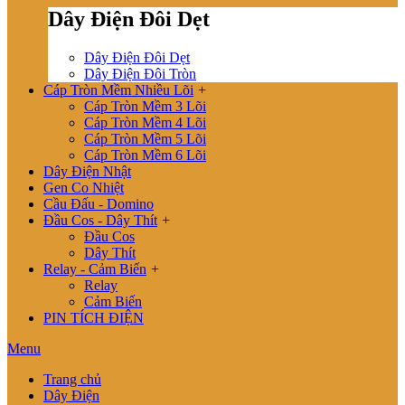
Dây Điện Đôi Dẹt
Dây Điện Đôi Dẹt
Dây Điện Đôi Tròn
Cáp Tròn Mềm Nhiều Lõi
+
Cáp Tròn Mềm 3 Lõi
Cáp Tròn Mềm 4 Lõi
Cáp Tròn Mềm 5 Lõi
Cáp Tròn Mềm 6 Lõi
Dây Điện Nhật
Gen Co Nhiệt
Cầu Đấu - Domino
Đầu Cos - Dây Thít
+
Đầu Cos
Dây Thít
Relay - Cảm Biến
+
Relay
Cảm Biến
PIN TÍCH ĐIỆN
Menu
Trang chủ
Dây Điện