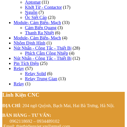
Aptomat
(11)
Khởi Từ - Contactor
(17)
Nguồn
(7)
Ốc Siết Cáp
(23)
Module- Cảm Biến- Mạch
(33)
Cảm Biến Quang
(3)
Thanh Ra Nhiệt
(6)
Module- Cảm Biến- Mạch
(4)
Nhôm Định Hình
(1)
Nút Nhấn - Công Tắc - Thiết Bị
(28)
Phích Cắm Công Nhiệp
(4)
Nút Nhấn - Công Tắc - Thiết Bị
(12)
Pin Tích Điện
(25)
Relay
(57)
Relay Solid
(6)
Relay Trung Gian
(13)
Relay
(1)
Linh Kiện CNC
ĐỊA CHỈ
: 204 ngõ Quỳnh, Bạch Mai, Hai Bà Trưng, Hà Nội.
BÁN HÀNG – TƯ VẤN:
0962118692 – 0934489102
Email:
thietbidienviet.vn@gmail.com