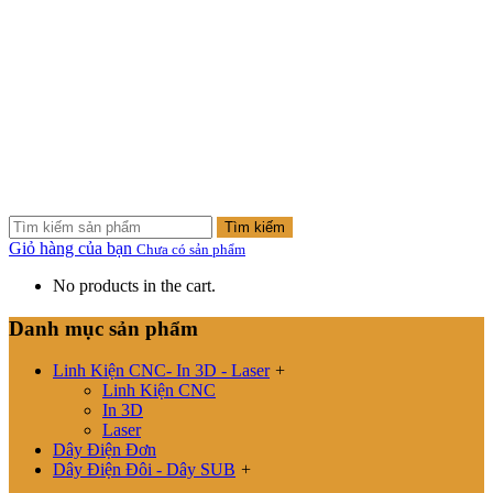
Tìm kiếm
Giỏ hàng của bạn
Chưa có sản phẩm
No products in the cart.
Danh mục sản phẩm
Linh Kiện CNC- In 3D - Laser
+
Linh Kiện CNC
In 3D
Laser
Dây Điện Đơn
Dây Điện Đôi - Dây SUB
+