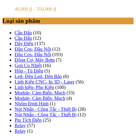
40,000
₫
–
350,000
₫
Loại sản phẩm
Cầu Đấu
(10)
Cầu Đấu
(12)
Dây Điện
(137)
Đầu Cos- Đầu Nối
(12)
Đầu Cos- Đầu Nối
(193)
Động Cơ- Máy Bơm
(7)
Gen Co Nhiệt
(16)
Hộp - Tủ Điện
(5)
Led- Đèn Led- Đèn Báo
(6)
Linh Kiện CNC- In 3D - Laser
(56)
Linh kiện- Phụ Kiện
(100)
Module- Cảm Biến- Mạch
(33)
Module- Cảm Biến- Mạch
(4)
Nhôm Định Hình
(1)
Nút Nhấn - Công Tắc - Thiết Bị
(28)
Nút Nhấn - Công Tắc - Thiết Bị
(12)
Pin Tích Điện
(25)
Relay
(57)
Relay
(1)