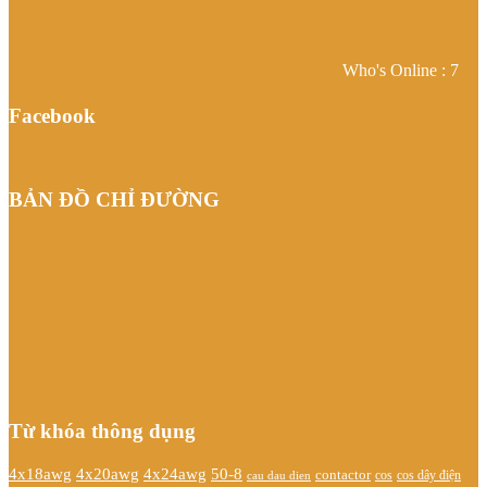
Who's Online : 7
Facebook
BẢN ĐỒ CHỈ ĐƯỜNG
Từ khóa thông dụng
4x20awg
4x24awg
4x18awg
50-8
contactor
cos dây điện
cos
cau dau dien