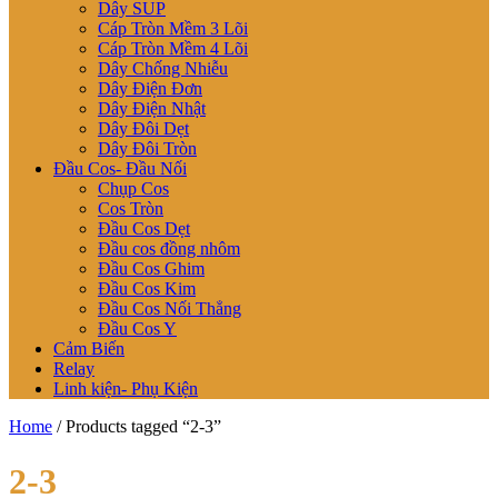
Dây SUP
Cáp Tròn Mềm 3 Lõi
Cáp Tròn Mềm 4 Lõi
Dây Chống Nhiễu
Dây Điện Đơn
Dây Điện Nhật
Dây Đôi Dẹt
Dây Đôi Tròn
Đầu Cos- Đầu Nối
Chụp Cos
Cos Tròn
Đầu Cos Dẹt
Đầu cos đồng nhôm
Đầu Cos Ghim
Đầu Cos Kim
Đầu Cos Nối Thẳng
Đầu Cos Y
Cảm Biến
Relay
Linh kiện- Phụ Kiện
Home
/ Products tagged “2-3”
2-3