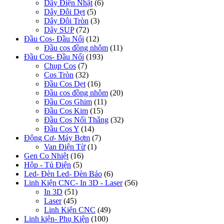
Dây Điện Nhật
(6)
Dây Đôi Dẹt
(5)
Dây Đôi Tròn
(3)
Dây SUP
(72)
Đầu Cos- Đầu Nối
(12)
Đầu cos đồng nhôm
(11)
Đầu Cos- Đầu Nối
(193)
Chụp Cos
(7)
Cos Tròn
(32)
Đầu Cos Dẹt
(16)
Đầu cos đồng nhôm
(20)
Đầu Cos Ghim
(11)
Đầu Cos Kim
(15)
Đầu Cos Nối Thẳng
(32)
Đầu Cos Y
(14)
Động Cơ- Máy Bơm
(7)
Van Điện Từ
(1)
Gen Co Nhiệt
(16)
Hộp - Tủ Điện
(5)
Led- Đèn Led- Đèn Báo
(6)
Linh Kiện CNC- In 3D - Laser
(56)
In 3D
(51)
Laser
(45)
Linh Kiện CNC
(49)
Linh kiện- Phụ Kiện
(100)