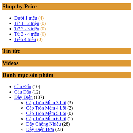
Shop by Price
Dưới 1 triệu
(4)
Từ 1 - 2 triệu
(0)
Từ 2 - 3 triệu
(0)
Từ 3 - 4 triệu
(0)
Trên 4 triệu
(0)
Tin tức
Videos
Danh mục sản phẩm
Cầu Đấu
(10)
Cầu Đấu
(12)
Dây Điện
(137)
Cáp Tròn Mềm 3 Lõi
(3)
Cáp Tròn Mềm 4 Lõi
(2)
Cáp Tròn Mềm 5 Lõi
(0)
Cáp Tròn Mềm 6 Lõi
(1)
Dây Chống Nhiễu
(28)
Dây Điện Đơn
(23)