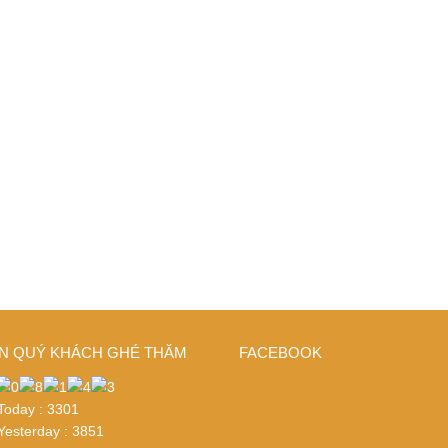
N QUÝ KHÁCH GHÉ THĂM
FACEBOOK
 Today : 3301
 Yesterday : 3851