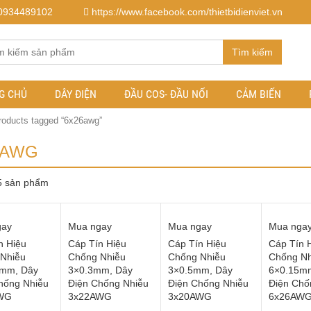
0934489102
https://www.facebook.com/thietbidienviet.vn
Tìm kiếm
G CHỦ
DÂY ĐIỆN
ĐẦU COS- ĐẦU NỐI
CẢM BIẾN
roducts tagged “6x26awg”
6AWG
 5 sản phẩm
gay
Mua ngay
Mua ngay
Mua nga
n Hiệu
Cáp Tín Hiệu
Cáp Tín Hiệu
Cáp Tín 
Nhiễu
Chống Nhiễu
Chống Nhiễu
Chống Nh
2mm, Dây
3×0.3mm, Dây
3×0.5mm, Dây
6×0.15m
hống Nhiễu
Điện Chống Nhiễu
Điện Chống Nhiễu
Điện Chố
WG
3x22AWG
3x20AWG
6x26AW