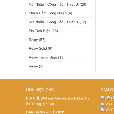
Nút Nhấn - Công Tắc - Thiết Bị
(28)
Phích Cắm Công Nhiệp
(4)
Nút Nhấn - Công Tắc - Thiết Bị
(12)
Pin Tích Điện
(25)
Relay
(57)
Relay Solid
(6)
Relay Trung Gian
(13)
Relay
(1)
LINH KIỆN CNC
CÁM Ơ
ĐỊA CHỈ
: 204 ngõ Quỳnh, Bạch Mai, Hai
Bà Trưng, Hà Nội.
Visit
Visit
BÁN HÀNG – TƯ VẤN: