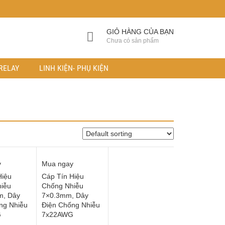
GIỎ HÀNG CỦA BẠN
Chưa có sản phẩm
RELAY
LINH KIỆN- PHỤ KIỆN
y
Mua ngay
Hiệu
Cáp Tín Hiệu
iễu
Chống Nhiễu
m, Dây
7×0.3mm, Dây
ng Nhiễu
Điện Chống Nhiễu
G
7x22AWG