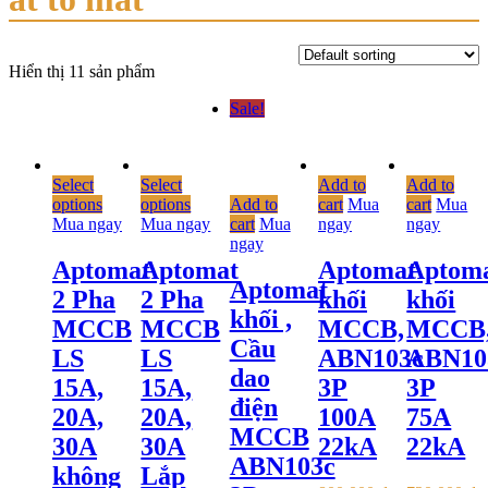
Hiển thị 11 sản phẩm
Sale!
Select
Select
Add to
Add to
options
options
Add to
cart
Mua
cart
Mua
Mua ngay
Mua ngay
cart
Mua
ngay
ngay
ngay
Aptomat
Aptomat
Aptomat
Aptom
Aptomat
2 Pha
2 Pha
khối
khối
khối ,
MCCB
MCCB
MCCB,
MCCB
Cầu
LS
LS
ABN103c
ABN10
dao
15A,
15A,
3P
3P
điện
20A,
20A,
100A
75A
MCCB
30A
30A
22kA
22kA
ABN103c
không
Lắp