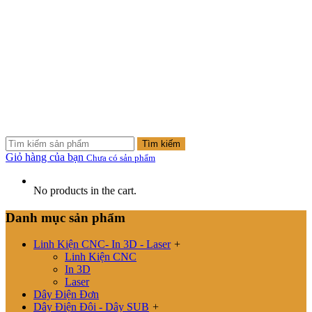
Tìm kiếm
Giỏ hàng của bạn
Chưa có sản phẩm
No products in the cart.
Danh mục sản phẩm
Linh Kiện CNC- In 3D - Laser
+
Linh Kiện CNC
In 3D
Laser
Dây Điện Đơn
Dây Điện Đôi - Dây SUB
+