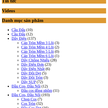
Tin tức
Videos
Danh mục sản phẩm
Cầu Đấu
(10)
Cầu Đấu
(12)
Dây Điện
(137)
Cáp Tròn Mềm 3 Lõi
(3)
Cáp Tròn Mềm 4 Lõi
(2)
Cáp Tròn Mềm 5 Lõi
(0)
Cáp Tròn Mềm 6 Lõi
(1)
Dây Chống Nhiễu
(28)
Dây Điện Đơn
(23)
Dây Điện Nhật
(6)
Dây Đôi Dẹt
(5)
Dây Đôi Tròn
(3)
Dây SUP
(72)
Đầu Cos- Đầu Nối
(12)
Đầu cos đồng nhôm
(11)
Đầu Cos- Đầu Nối
(193)
Chụp Cos
(7)
Cos Tròn
(32)
Đầu Cos Dẹt
(16)