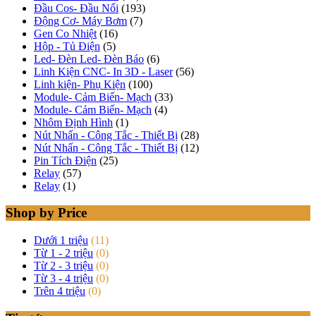
Đầu Cos- Đầu Nối
(193)
Động Cơ- Máy Bơm
(7)
Gen Co Nhiệt
(16)
Hộp - Tủ Điện
(5)
Led- Đèn Led- Đèn Báo
(6)
Linh Kiện CNC- In 3D - Laser
(56)
Linh kiện- Phụ Kiện
(100)
Module- Cảm Biến- Mạch
(33)
Module- Cảm Biến- Mạch
(4)
Nhôm Định Hình
(1)
Nút Nhấn - Công Tắc - Thiết Bị
(28)
Nút Nhấn - Công Tắc - Thiết Bị
(12)
Pin Tích Điện
(25)
Relay
(57)
Relay
(1)
Shop by Price
Dưới 1 triệu
(11)
Từ 1 - 2 triệu
(0)
Từ 2 - 3 triệu
(0)
Từ 3 - 4 triệu
(0)
Trên 4 triệu
(0)