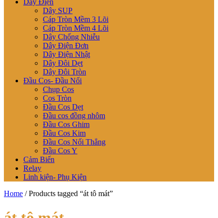
Dây Điện
Dây SUP
Cáp Tròn Mềm 3 Lõi
Cáp Tròn Mềm 4 Lõi
Dây Chống Nhiễu
Dây Điện Đơn
Dây Điện Nhật
Dây Đôi Dẹt
Dây Đôi Tròn
Đầu Cos- Đầu Nối
Chụp Cos
Cos Tròn
Đầu Cos Dẹt
Đầu cos đồng nhôm
Đầu Cos Ghim
Đầu Cos Kim
Đầu Cos Nối Thẳng
Đầu Cos Y
Cảm Biến
Relay
Linh kiện- Phụ Kiện
Home
/ Products tagged “át tô mát”
át tô mát