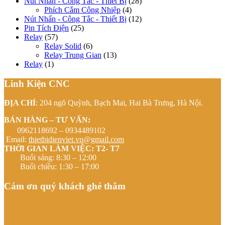
Nút Nhấn - Công Tắc - Thiết Bị
(28)
Phích Cắm Công Nhiệp
(4)
Nút Nhấn - Công Tắc - Thiết Bị
(12)
Pin Tích Điện
(25)
Relay
(57)
Relay Solid
(6)
Relay Trung Gian
(13)
Relay
(1)
Linh Kiện CNC
ĐỊA CHỈ
: 204 ngõ Quỳnh, Bạch Mai, Hai Bà Trưng, Hà Nội.
BÁN HÀNG – TƯ VẤN:
0962118692 – 0934489102
Email:
thietbidienviet.vn@gmail.com
THỜI GIAN LÀM VIỆC: T2- T7
Buổi sáng: 8:30 – 12:00
Buổi chiều: 1:30 – 17:00
Cám ơn quý khách ghé thăm