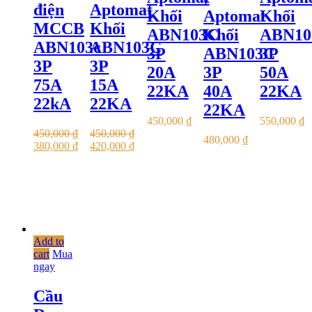
điện
Aptomat
Khối
Aptomat
Khối
MCCB
Khối
ABN103C
Khối
ABN10
ABN103c
ABN103C
3P
ABN103C
3P
3P
3P
20A
3P
50A
75A
15A
22KA
40A
22KA
22kA
22KA
22KA
450,000
₫
550,000
₫
450,000
₫
450,000
₫
480,000
₫
380,000
₫
420,000
₫
Add to
cart
Mua
ngay
Cầu