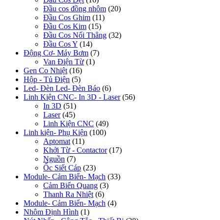
Đầu cos đồng nhôm
(20)
Đầu Cos Ghim
(11)
Đầu Cos Kim
(15)
Đầu Cos Nối Thẳng
(32)
Đầu Cos Y
(14)
Động Cơ- Máy Bơm
(7)
Van Điện Từ
(1)
Gen Co Nhiệt
(16)
Hộp - Tủ Điện
(5)
Led- Đèn Led- Đèn Báo
(6)
Linh Kiện CNC- In 3D - Laser
(56)
In 3D
(51)
Laser
(45)
Linh Kiện CNC
(49)
Linh kiện- Phụ Kiện
(100)
Aptomat
(11)
Khởi Từ - Contactor
(17)
Nguồn
(7)
Ốc Siết Cáp
(23)
Module- Cảm Biến- Mạch
(33)
Cảm Biến Quang
(3)
Thanh Ra Nhiệt
(6)
Module- Cảm Biến- Mạch
(4)
Nhôm Định Hình
(1)