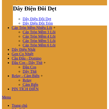
Dây Điện Đôi Dẹt
Dây Điện Đôi Dẹt
Dây Điện Đôi Tròn
Cáp Tròn Mềm Nhiều Lõi
+
Cáp Tròn Mềm 3 Lõi
Cáp Tròn Mềm 4 Lõi
Cáp Tròn Mềm 5 Lõi
Cáp Tròn Mềm 6 Lõi
Dây Điện Nhật
Gen Co Nhiệt
Cầu Đấu - Domino
Đầu Cos - Dây Thít
+
Đầu Cos
Dây Thít
Relay - Cảm Biến
+
Relay
Cảm Biến
PIN TÍCH ĐIỆN
Menu
Trang chủ