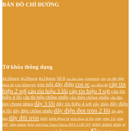
BẢN ĐỒ CHỈ ĐƯỜNG
Từ khóa thông dụng
4x20awg
4x24awg
4x18awg
50-8
contactor
cos dây điện
cos
cau dau dien
cos sc
cáp tín
cos nối dây điện
cos khuyen
đồng đỏ
cos đồng đỏ
hiệu 2 sợi
cáp tín hiệu 3 lõi
cáp tín hiệu 3 sợi
cáp tín
hiệu 4 lõi
cáp tín hiệu chống nhiễu
cáp điện chống nhiễu
cầu đấu
dây 3 lõi
dây tín hiệu 4 sợi
dây điện
day chong nhieu
dây điện
dây điện đen tròn 2 lõi
4 lõi
dây điện chống nhiễu
dây điện
dây đôi tròn
khởi
khởi động từ
relay
đơn
khởi động từ 40a
relay 12v
relay
relay trung gian
relay omron
rơ
24V
Relay thời Gian Timer Omron H3Y-4 14P 24V