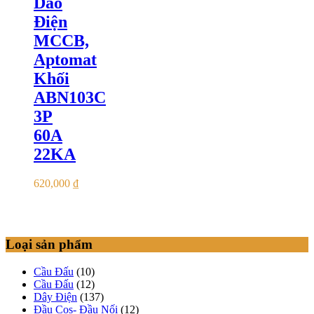
Dao
Điện
MCCB,
Aptomat
Khối
ABN103C
3P
60A
22KA
620,000
₫
Loại sản phẩm
Cầu Đấu
(10)
Cầu Đấu
(12)
Dây Điện
(137)
Đầu Cos- Đầu Nối
(12)