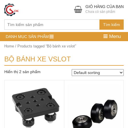
GIỎ HÀNG CỦA BẠN
Chưa có sản phẩm
Tìm kiếm
Menu
DANH MỤC SẢN PHẨM
Home
/ Products tagged “Bộ bánh xe vslot”
BỘ BÁNH XE VSLOT
Hiển thị 2 sản phẩm