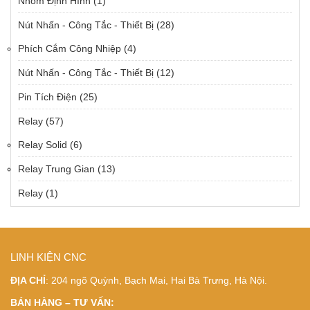
Nhôm Định Hình
(1)
Nút Nhấn - Công Tắc - Thiết Bị
(28)
Phích Cắm Công Nhiệp
(4)
Nút Nhấn - Công Tắc - Thiết Bị
(12)
Pin Tích Điện
(25)
Relay
(57)
Relay Solid
(6)
Relay Trung Gian
(13)
Relay
(1)
LINH KIỆN CNC
ĐỊA CHỈ
: 204 ngõ Quỳnh, Bạch Mai, Hai Bà Trưng, Hà Nội.
BÁN HÀNG – TƯ VẤN: