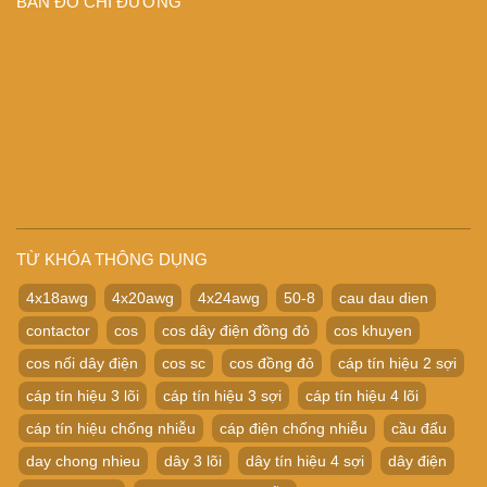
BẢN ĐỒ CHỈ ĐƯỜNG
TỪ KHÓA THÔNG DỤNG
4x18awg
4x20awg
4x24awg
50-8
cau dau dien
contactor
cos
cos dây điện đồng đỏ
cos khuyen
cos nối dây điện
cos sc
cos đồng đỏ
cáp tín hiệu 2 sợi
cáp tín hiệu 3 lõi
cáp tín hiệu 3 sợi
cáp tín hiệu 4 lõi
cáp tín hiệu chống nhiễu
cáp điện chống nhiễu
cầu đấu
day chong nhieu
dây 3 lõi
dây tín hiệu 4 sợi
dây điện