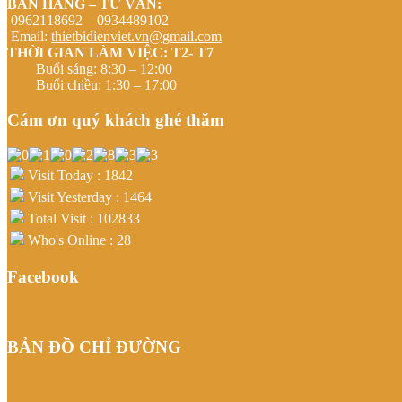
BÁN HÀNG – TƯ VẤN:
0962118692 – 0934489102
Email:
thietbidienviet.vn@gmail.com
THỜI GIAN LÀM VIỆC: T2- T7
Buổi sáng: 8:30 – 12:00
Buổi chiều: 1:30 – 17:00
Cám ơn quý khách ghé thăm
Visit Today : 1842
Visit Yesterday : 1464
Total Visit : 102833
Who's Online : 28
Facebook
BẢN ĐỒ CHỈ ĐƯỜNG