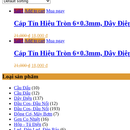
Sale!
Add to cart
Mua ngay
Cáp Tín Hiệu Tròn 6×0.3mm, Dây Điệ
21,000
₫
18,000
₫
Sale!
Add to cart
Mua ngay
Cáp Tín Hiệu Tròn 6×0.3mm, Dây Điệ
21,000
₫
18,000
₫
Loại sản phẩm
Cầu Đấu
(10)
Cầu Đấu
(12)
Dây Điện
(137)
Đầu Cos- Đầu Nối
(12)
Đầu Cos- Đầu Nối
(193)
Động Cơ- Máy Bơm
(7)
Gen Co Nhiệt
(16)
Hộp - Tủ Điện
(5)
Led- Đèn Led- Đèn Báo
(6)