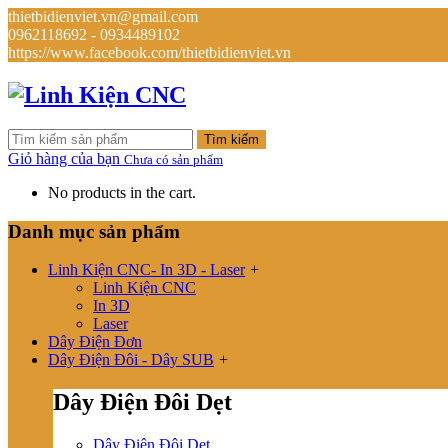
thietbidienviet.vn@gmail.com
0962118692 - 0934489102
https://www.facebook.com/thietbidienviet.vn
Tìm kiếm
Giỏ hàng của bạn
Chưa có sản phẩm
No products in the cart.
Danh mục sản phẩm
Linh Kiện CNC- In 3D - Laser
+
Linh Kiện CNC
In 3D
Laser
Dây Điện Đơn
Dây Điện Đôi - Dây SUB
+
Dây Điện Đôi Dẹt
Dây Điện Đôi Dẹt