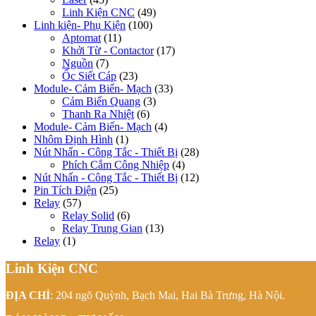
Linh Kiện CNC
(49)
Linh kiện- Phụ Kiện
(100)
Aptomat
(11)
Khởi Từ - Contactor
(17)
Nguồn
(7)
Ốc Siết Cáp
(23)
Module- Cảm Biến- Mạch
(33)
Cảm Biến Quang
(3)
Thanh Ra Nhiệt
(6)
Module- Cảm Biến- Mạch
(4)
Nhôm Định Hình
(1)
Nút Nhấn - Công Tắc - Thiết Bị
(28)
Phích Cắm Công Nhiệp
(4)
Nút Nhấn - Công Tắc - Thiết Bị
(12)
Pin Tích Điện
(25)
Relay
(57)
Relay Solid
(6)
Relay Trung Gian
(13)
Relay
(1)
Linh Kiện CNC
ĐỊA CHỈ
: 204 ngõ Quỳnh, Bạch Mai, Hai Bà Trưng, Hà Nội.