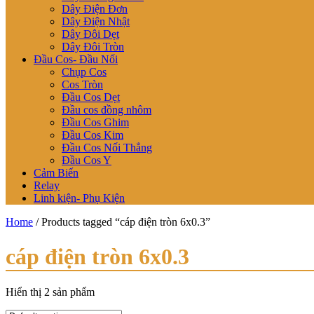
Dây Điện Đơn
Dây Điện Nhật
Dây Đôi Dẹt
Dây Đôi Tròn
Đầu Cos- Đầu Nối
Chụp Cos
Cos Tròn
Đầu Cos Dẹt
Đầu cos đồng nhôm
Đầu Cos Ghim
Đầu Cos Kim
Đầu Cos Nối Thẳng
Đầu Cos Y
Cảm Biến
Relay
Linh kiện- Phụ Kiện
Home
/ Products tagged “cáp điện tròn 6x0.3”
cáp điện tròn 6x0.3
Hiển thị 2 sản phẩm