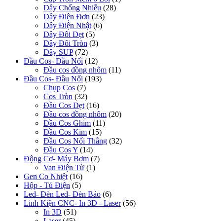
Dây Chống Nhiễu
(28)
Dây Điện Đơn
(23)
Dây Điện Nhật
(6)
Dây Đôi Dẹt
(5)
Dây Đôi Tròn
(3)
Dây SUP
(72)
Đầu Cos- Đầu Nối
(12)
Đầu cos đồng nhôm
(11)
Đầu Cos- Đầu Nối
(193)
Chụp Cos
(7)
Cos Tròn
(32)
Đầu Cos Dẹt
(16)
Đầu cos đồng nhôm
(20)
Đầu Cos Ghim
(11)
Đầu Cos Kim
(15)
Đầu Cos Nối Thẳng
(32)
Đầu Cos Y
(14)
Động Cơ- Máy Bơm
(7)
Van Điện Từ
(1)
Gen Co Nhiệt
(16)
Hộp - Tủ Điện
(5)
Led- Đèn Led- Đèn Báo
(6)
Linh Kiện CNC- In 3D - Laser
(56)
In 3D
(51)
Laser
(45)