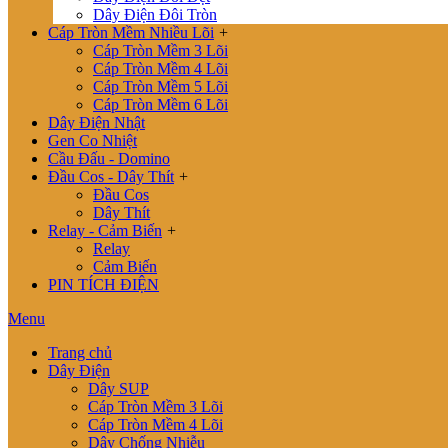
Dây Điện Đôi Tròn
Cáp Tròn Mềm Nhiều Lõi
+
Cáp Tròn Mềm 3 Lõi
Cáp Tròn Mềm 4 Lõi
Cáp Tròn Mềm 5 Lõi
Cáp Tròn Mềm 6 Lõi
Dây Điện Nhật
Gen Co Nhiệt
Cầu Đấu - Domino
Đầu Cos - Dây Thít
+
Đầu Cos
Dây Thít
Relay - Cảm Biến
+
Relay
Cảm Biến
PIN TÍCH ĐIỆN
Menu
Trang chủ
Dây Điện
Dây SUP
Cáp Tròn Mềm 3 Lõi
Cáp Tròn Mềm 4 Lõi
Dây Chống Nhiễu