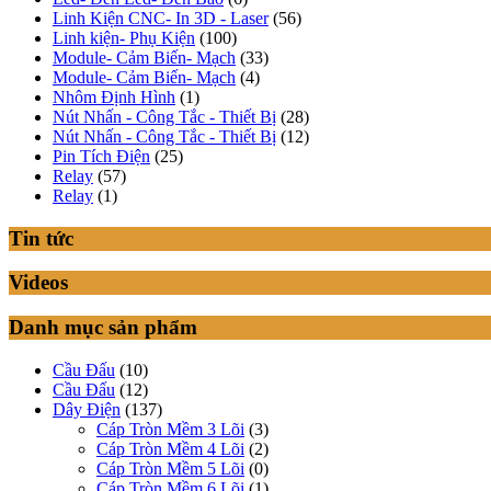
Linh Kiện CNC- In 3D - Laser
(56)
Linh kiện- Phụ Kiện
(100)
Module- Cảm Biến- Mạch
(33)
Module- Cảm Biến- Mạch
(4)
Nhôm Định Hình
(1)
Nút Nhấn - Công Tắc - Thiết Bị
(28)
Nút Nhấn - Công Tắc - Thiết Bị
(12)
Pin Tích Điện
(25)
Relay
(57)
Relay
(1)
Tin tức
Videos
Danh mục sản phẩm
Cầu Đấu
(10)
Cầu Đấu
(12)
Dây Điện
(137)
Cáp Tròn Mềm 3 Lõi
(3)
Cáp Tròn Mềm 4 Lõi
(2)
Cáp Tròn Mềm 5 Lõi
(0)
Cáp Tròn Mềm 6 Lõi
(1)