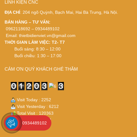
LINH KIỆN CNC
ĐỊA CHỈ
: 204 ngõ Quỳnh, Bạch Mai, Hai Bà Trưng, Hà Nội.
BÁN HÀNG – TƯ VẤN:
0962118692 – 0934489102
Email:
thietbidienviet.vn@gmail.com
THỜI GIAN LÀM VIỆC: T2- T7
Buổi sáng: 8:30 – 12:00
Buổi chiều: 1:30 – 17:00
CÁM ƠN QUÝ KHÁCH GHÉ THĂM
Visit Today : 2252
Visit Yesterday : 6212
Total Visit : 120363
Who's Online : 32
0934489102