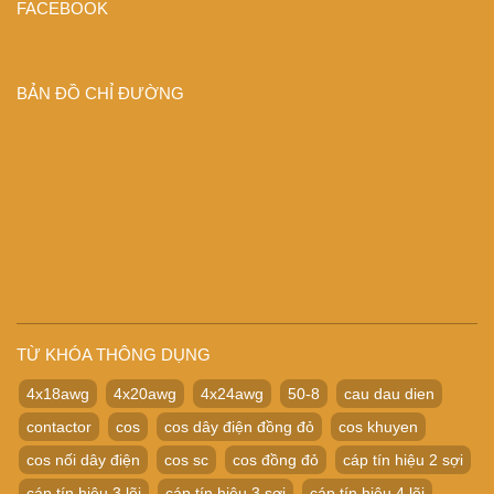
FACEBOOK
BẢN ĐỒ CHỈ ĐƯỜNG
TỪ KHÓA THÔNG DỤNG
4x18awg
4x20awg
4x24awg
50-8
cau dau dien
contactor
cos
cos dây điện đồng đỏ
cos khuyen
cos nối dây điện
cos sc
cos đồng đỏ
cáp tín hiệu 2 sợi
cáp tín hiệu 3 lõi
cáp tín hiệu 3 sợi
cáp tín hiệu 4 lõi