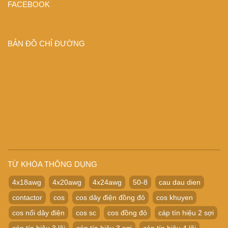
FACEBOOK
BẢN ĐỒ CHỈ ĐƯỜNG
TỪ KHÓA THÔNG DỤNG
4x18awg
4x20awg
4x24awg
50-8
cau dau dien
contactor
cos
cos dây điện đồng đỏ
cos khuyen
cos nối dây điện
cos sc
cos đồng đỏ
cáp tín hiệu 2 sợi
cáp tín hiệu 3 lõi
cáp tín hiệu 3 sợi
cáp tín hiệu 4 lõi