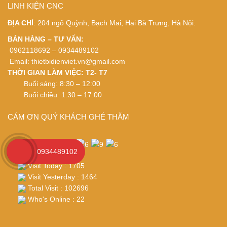
LINH KIỆN CNC
ĐỊA CHỈ
: 204 ngõ Quỳnh, Bạch Mai, Hai Bà Trưng, Hà Nội.
BÁN HÀNG – TƯ VẤN:
0962118692 – 0934489102
Email:
thietbidienviet.vn@gmail.com
THỜI GIAN LÀM VIỆC: T2- T7
Buổi sáng: 8:30 – 12:00
Buổi chiều: 1:30 – 17:00
CÁM ƠN QUÝ KHÁCH GHÉ THĂM
0934489102
Visit Today : 1705
Visit Yesterday : 1464
Total Visit : 102696
Who's Online : 22