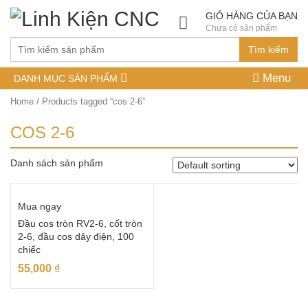
GIỎ HÀNG CỦA BẠN
Chưa có sản phẩm
Tìm kiếm
Menu
DANH MỤC SẢN PHẨM
Home
/ Products tagged “cos 2-6”
COS 2-6
Danh sách sản phẩm
Mua ngay
Đầu cos tròn RV2-6, cốt tròn
2-6, đầu cos dây điện, 100
chiếc
55,000
₫