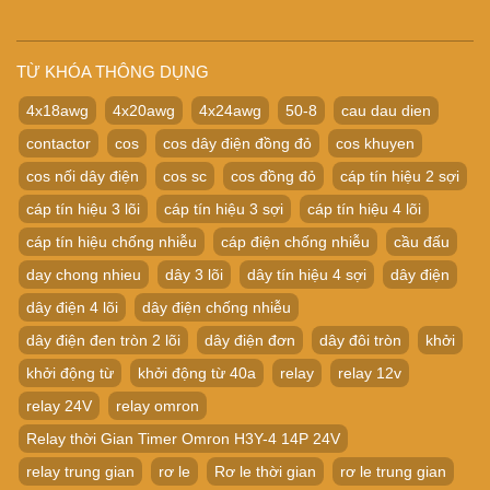
TỪ KHÓA THÔNG DỤNG
4x18awg
4x20awg
4x24awg
50-8
cau dau dien
contactor
cos
cos dây điện đồng đỏ
cos khuyen
cos nối dây điện
cos sc
cos đồng đỏ
cáp tín hiệu 2 sợi
cáp tín hiệu 3 lõi
cáp tín hiệu 3 sợi
cáp tín hiệu 4 lõi
cáp tín hiệu chống nhiễu
cáp điện chống nhiễu
cầu đấu
day chong nhieu
dây 3 lõi
dây tín hiệu 4 sợi
dây điện
dây điện 4 lõi
dây điện chống nhiễu
dây điện đen tròn 2 lõi
dây điện đơn
dây đôi tròn
khởi
khởi động từ
khởi động từ 40a
relay
relay 12v
relay 24V
relay omron
Relay thời Gian Timer Omron H3Y-4 14P 24V
relay trung gian
rơ le
Rơ le thời gian
rơ le trung gian