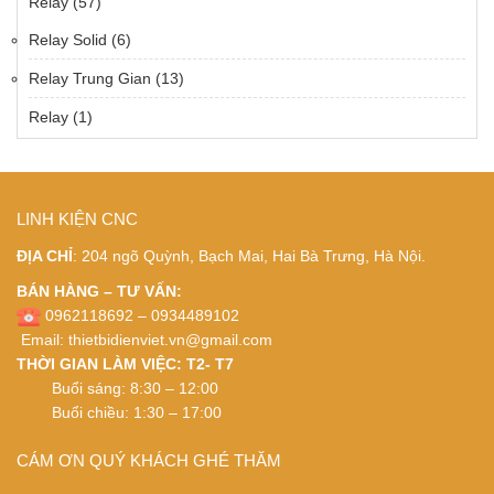
Relay
(57)
Relay Solid
(6)
Relay Trung Gian
(13)
Relay
(1)
LINH KIỆN CNC
ĐỊA CHỈ
: 204 ngõ Quỳnh, Bạch Mai, Hai Bà Trưng, Hà Nội.
BÁN HÀNG – TƯ VẤN:
0962118692 – 0934489102
Email:
thietbidienviet.vn@gmail.com
THỜI GIAN LÀM VIỆC: T2- T7
Buổi sáng: 8:30 – 12:00
Buổi chiều: 1:30 – 17:00
CÁM ƠN QUÝ KHÁCH GHÉ THĂM