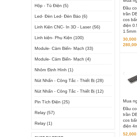
Mua n
Hộp - Tủ Điện
(5)
Đầu co
trần D
Led- Đèn Led- Đèn Báo
(6)
cos bấ
điện 0
Linh Kiện CNC- In 3D - Laser
(56)
1.5mm
Linh kiện- Phụ Kiện
(100)
30,00
280,0
Module- Cảm Biến- Mạch
(33)
Module- Cảm Biến- Mạch
(4)
Nhôm Định Hình
(1)
Nút Nhấn - Công Tắc - Thiết Bị
(28)
Nút Nhấn - Công Tắc - Thiết Bị
(12)
Mua n
Pin Tích Điện
(25)
Đầu co
Relay
(57)
trần D
cos bấ
Relay
(1)
điện 
52,00