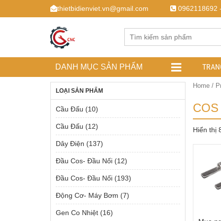
thietbidienviet.vn@gmail.com
0962118692 
TRAN
DANH MỤC SẢN PHẨM
Home
/ P
LOẠI SẢN PHẨM
COS 
Cầu Đấu
(10)
Cầu Đấu
(12)
Hiển thị
Dây Điện
(137)
Đầu Cos- Đầu Nối
(12)
Đầu Cos- Đầu Nối
(193)
Động Cơ- Máy Bơm
(7)
Gen Co Nhiệt
(16)