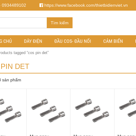
- 0934489102
https://www.facebook.com/thietbidienviet.vn
Tìm kiếm
G CHỦ
DÂY ĐIỆN
ĐẦU COS- ĐẦU NỐI
CẢM BIẾN
roducts tagged “cos pin det”
PIN DET
 8 sản phẩm