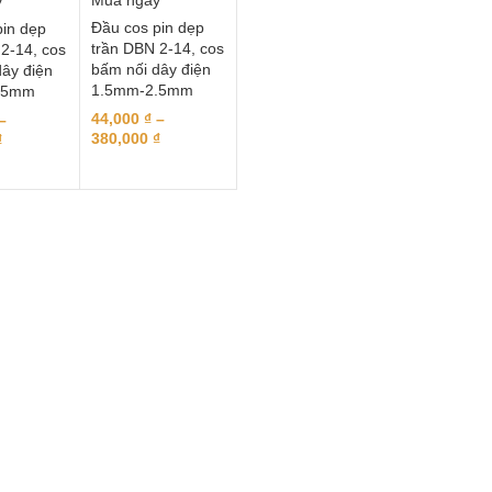
Mua ngay
y
Đầu cos pin dẹp
pin dẹp
trần DBN 2-14, cos
2-14, cos
bấm nối dây điện
ây điện
1.5mm-2.5mm
.5mm
44,000
₫
–
–
380,000
₫
₫