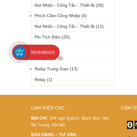
Nút Nhấn - Công Tắc - Thiết Bị
(28)
Phích Cắm Công Nhiệp
(4)
Nút Nhấn - Công Tắc - Thiết Bị
(12)
Pin Tích Điện
(25)
Relay
(57)
0934489102
Relay Solid
(6)
Relay Trung Gian
(13)
Relay
(1)
LINH KIỆN CNC
CÁM Ơ
ĐỊA CHỈ
: 204 ngõ Quỳnh, Bạch Mai, Hai
Bà Trưng, Hà Nội.
BÁN HÀNG – TƯ VẤN: