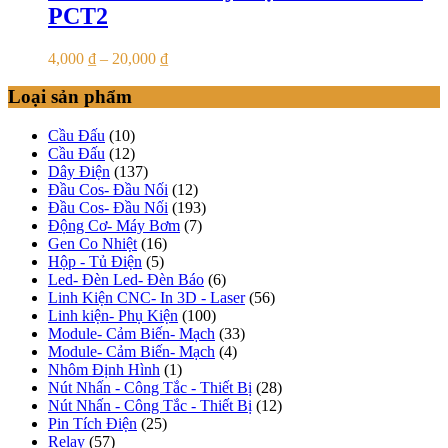
PCT2
4,000
₫
–
20,000
₫
Loại sản phẩm
Cầu Đấu
(10)
Cầu Đấu
(12)
Dây Điện
(137)
Đầu Cos- Đầu Nối
(12)
Đầu Cos- Đầu Nối
(193)
Động Cơ- Máy Bơm
(7)
Gen Co Nhiệt
(16)
Hộp - Tủ Điện
(5)
Led- Đèn Led- Đèn Báo
(6)
Linh Kiện CNC- In 3D - Laser
(56)
Linh kiện- Phụ Kiện
(100)
Module- Cảm Biến- Mạch
(33)
Module- Cảm Biến- Mạch
(4)
Nhôm Định Hình
(1)
Nút Nhấn - Công Tắc - Thiết Bị
(28)
Nút Nhấn - Công Tắc - Thiết Bị
(12)
Pin Tích Điện
(25)
Relay
(57)