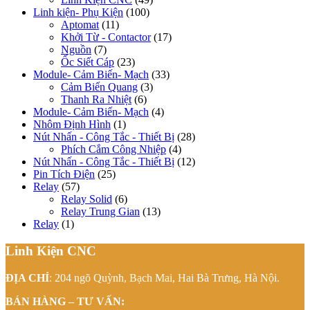
Linh kiện- Phụ Kiện
(100)
Aptomat
(11)
Khởi Từ - Contactor
(17)
Nguồn
(7)
Ốc Siết Cáp
(23)
Module- Cảm Biến- Mạch
(33)
Cảm Biến Quang
(3)
Thanh Ra Nhiệt
(6)
Module- Cảm Biến- Mạch
(4)
Nhôm Định Hình
(1)
Nút Nhấn - Công Tắc - Thiết Bị
(28)
Phích Cắm Công Nhiệp
(4)
Nút Nhấn - Công Tắc - Thiết Bị
(12)
Pin Tích Điện
(25)
Relay
(57)
Relay Solid
(6)
Relay Trung Gian
(13)
Relay
(1)
Linh Kiện CNC
ĐỊA CHỈ
: 204 ngõ Quỳnh, Bạch Mai, Hai Bà Trưng, Hà Nội.
BÁN HÀNG – TƯ VẤN: