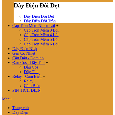
Dây Điện Đôi Dẹt
Dây Điện Đôi Dẹt
Dây Điện Đôi Tròn
Cáp Tròn Mềm Nhiều Lõi
+
Cáp Tròn Mềm 3 Lõi
Cáp Tròn Mềm 4 Lõi
Cáp Tròn Mềm 5 Lõi
Cáp Tròn Mềm 6 Lõi
Dây Điện Nhật
Gen Co Nhiệt
Cầu Đấu - Domino
Đầu Cos - Dây Thít
+
Đầu Cos
Dây Thít
Relay - Cảm Biến
+
Relay
Cảm Biến
PIN TÍCH ĐIỆN
Menu
Trang chủ
Dây Điện