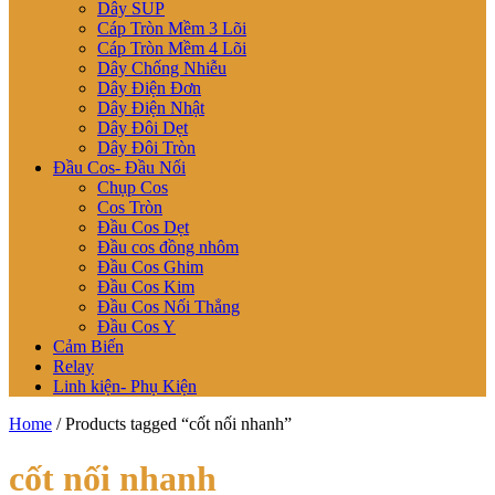
Dây SUP
Cáp Tròn Mềm 3 Lõi
Cáp Tròn Mềm 4 Lõi
Dây Chống Nhiễu
Dây Điện Đơn
Dây Điện Nhật
Dây Đôi Dẹt
Dây Đôi Tròn
Đầu Cos- Đầu Nối
Chụp Cos
Cos Tròn
Đầu Cos Dẹt
Đầu cos đồng nhôm
Đầu Cos Ghim
Đầu Cos Kim
Đầu Cos Nối Thẳng
Đầu Cos Y
Cảm Biến
Relay
Linh kiện- Phụ Kiện
Home
/ Products tagged “cốt nối nhanh”
cốt nối nhanh