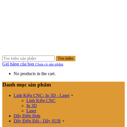
Tìm kiếm
Giỏ hàng của bạn
Chưa có sản phẩm
No products in the cart.
Danh mục sản phẩm
Linh Kiện CNC- In 3D - Laser
+
Linh Kiện CNC
In 3D
Laser
Dây Điện Đơn
Dây Điện Đôi - Dây SUB
+