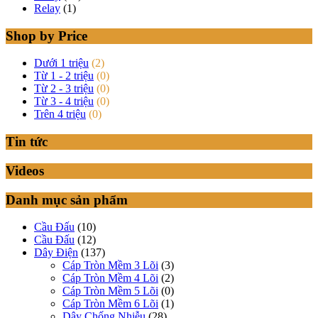
Relay
(1)
Shop by Price
Dưới 1 triệu
(2)
Từ 1 - 2 triệu
(0)
Từ 2 - 3 triệu
(0)
Từ 3 - 4 triệu
(0)
Trên 4 triệu
(0)
Tin tức
Videos
Danh mục sản phẩm
Cầu Đấu
(10)
Cầu Đấu
(12)
Dây Điện
(137)
Cáp Tròn Mềm 3 Lõi
(3)
Cáp Tròn Mềm 4 Lõi
(2)
Cáp Tròn Mềm 5 Lõi
(0)
Cáp Tròn Mềm 6 Lõi
(1)
Dây Chống Nhiễu
(28)