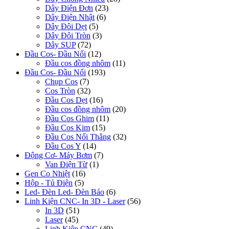
Dây Điện Đơn
(23)
Dây Điện Nhật
(6)
Dây Đôi Dẹt
(5)
Dây Đôi Tròn
(3)
Dây SUP
(72)
Đầu Cos- Đầu Nối
(12)
Đầu cos đồng nhôm
(11)
Đầu Cos- Đầu Nối
(193)
Chụp Cos
(7)
Cos Tròn
(32)
Đầu Cos Dẹt
(16)
Đầu cos đồng nhôm
(20)
Đầu Cos Ghim
(11)
Đầu Cos Kim
(15)
Đầu Cos Nối Thẳng
(32)
Đầu Cos Y
(14)
Động Cơ- Máy Bơm
(7)
Van Điện Từ
(1)
Gen Co Nhiệt
(16)
Hộp - Tủ Điện
(5)
Led- Đèn Led- Đèn Báo
(6)
Linh Kiện CNC- In 3D - Laser
(56)
In 3D
(51)
Laser
(45)
Linh Kiện CNC
(49)