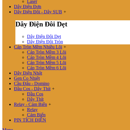
Laser
Dây Điện Đơn
Dây Điện Đôi - Dây SUB
+
Dây Điện Đôi Dẹt
Dây Điện Đôi Dẹt
Dây Điện Đôi Tròn
Cáp Tròn Mềm Nhiều Lõi
+
Cáp Tròn Mềm 3 Lõi
Cáp Tròn Mềm 4 Lõi
Cáp Tròn Mềm 5 Lõi
Cáp Tròn Mềm 6 Lõi
Dây Điện Nhật
Gen Co Nhiệt
Cầu Đấu - Domino
Đầu Cos - Dây Thít
+
Đầu Cos
Dây Thít
Relay - Cảm Biến
+
Relay
Cảm Biến
PIN TÍCH ĐIỆN
Menu