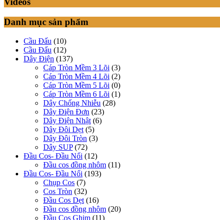
Videos
Danh mục sản phẩm
Cầu Đấu
(10)
Cầu Đấu
(12)
Dây Điện
(137)
Cáp Tròn Mềm 3 Lõi
(3)
Cáp Tròn Mềm 4 Lõi
(2)
Cáp Tròn Mềm 5 Lõi
(0)
Cáp Tròn Mềm 6 Lõi
(1)
Dây Chống Nhiễu
(28)
Dây Điện Đơn
(23)
Dây Điện Nhật
(6)
Dây Đôi Dẹt
(5)
Dây Đôi Tròn
(3)
Dây SUP
(72)
Đầu Cos- Đầu Nối
(12)
Đầu cos đồng nhôm
(11)
Đầu Cos- Đầu Nối
(193)
Chụp Cos
(7)
Cos Tròn
(32)
Đầu Cos Dẹt
(16)
Đầu cos đồng nhôm
(20)
Đầu Cos Ghim
(11)