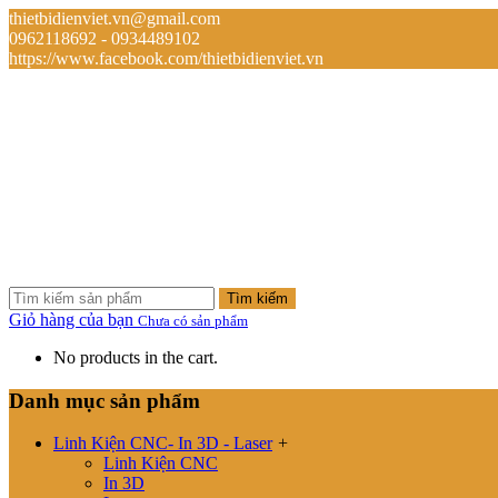
thietbidienviet.vn@gmail.com
0962118692 - 0934489102
https://www.facebook.com/thietbidienviet.vn
Tìm kiếm
Giỏ hàng của bạn
Chưa có sản phẩm
No products in the cart.
Danh mục sản phẩm
Linh Kiện CNC- In 3D - Laser
+
Linh Kiện CNC
In 3D