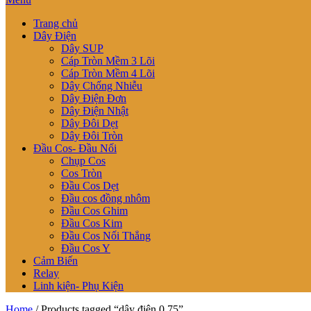
Trang chủ
Dây Điện
Dây SUP
Cáp Tròn Mềm 3 Lõi
Cáp Tròn Mềm 4 Lõi
Dây Chống Nhiễu
Dây Điện Đơn
Dây Điện Nhật
Dây Đôi Dẹt
Dây Đôi Tròn
Đầu Cos- Đầu Nối
Chụp Cos
Cos Tròn
Đầu Cos Dẹt
Đầu cos đồng nhôm
Đầu Cos Ghim
Đầu Cos Kim
Đầu Cos Nối Thẳng
Đầu Cos Y
Cảm Biến
Relay
Linh kiện- Phụ Kiện
Home
/ Products tagged “dây điện 0.75”