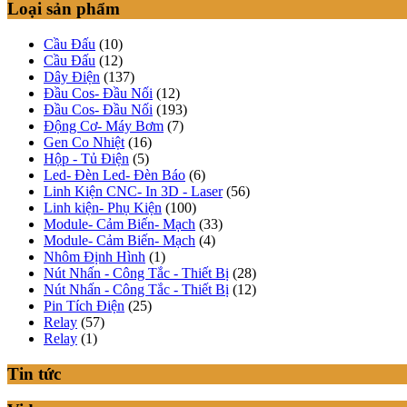
Loại sản phẩm
Cầu Đấu
(10)
Cầu Đấu
(12)
Dây Điện
(137)
Đầu Cos- Đầu Nối
(12)
Đầu Cos- Đầu Nối
(193)
Động Cơ- Máy Bơm
(7)
Gen Co Nhiệt
(16)
Hộp - Tủ Điện
(5)
Led- Đèn Led- Đèn Báo
(6)
Linh Kiện CNC- In 3D - Laser
(56)
Linh kiện- Phụ Kiện
(100)
Module- Cảm Biến- Mạch
(33)
Module- Cảm Biến- Mạch
(4)
Nhôm Định Hình
(1)
Nút Nhấn - Công Tắc - Thiết Bị
(28)
Nút Nhấn - Công Tắc - Thiết Bị
(12)
Pin Tích Điện
(25)
Relay
(57)
Relay
(1)
Tin tức