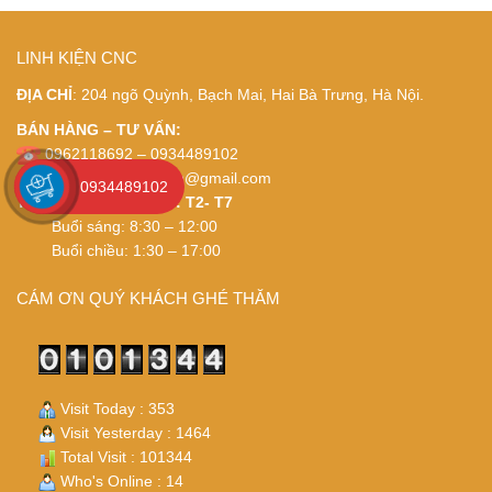
LINH KIỆN CNC
ĐỊA CHỈ
: 204 ngõ Quỳnh, Bạch Mai, Hai Bà Trưng, Hà Nội.
BÁN HÀNG – TƯ VẤN:
0962118692 – 0934489102
Email:
thietbidienviet.vn@gmail.com
0934489102
THỜI GIAN LÀM VIỆC: T2- T7
Buổi sáng: 8:30 – 12:00
Buổi chiều: 1:30 – 17:00
CÁM ƠN QUÝ KHÁCH GHÉ THĂM
Visit Today : 353
Visit Yesterday : 1464
Total Visit : 101344
Who's Online : 14