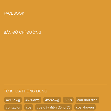
FACEBOOK
BẢN ĐỒ CHỈ ĐƯỜNG
TỪ KHÓA THÔNG DỤNG
4x18awg
4x20awg
4x24awg
50-8
cau dau dien
contactor
cos
cos dây điện đồng đỏ
cos khuyen