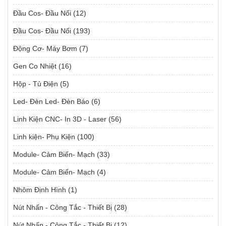
Đầu Cos- Đầu Nối
(12)
Đầu Cos- Đầu Nối
(193)
Động Cơ- Máy Bơm
(7)
Gen Co Nhiệt
(16)
Hộp - Tủ Điện
(5)
Led- Đèn Led- Đèn Báo
(6)
Linh Kiện CNC- In 3D - Laser
(56)
Linh kiện- Phụ Kiện
(100)
Module- Cảm Biến- Mạch
(33)
Module- Cảm Biến- Mạch
(4)
Nhôm Định Hình
(1)
Nút Nhấn - Công Tắc - Thiết Bị
(28)
Nút Nhấn - Công Tắc - Thiết Bị
(12)