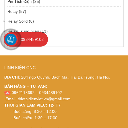
Pin Tích Điện
(25)
Relay
(57)
Relay Solid
(6)
Relay Trung Gian
(13)
0934489102
Relay
(1)
LINH KIỆN CNC
ĐỊA CHỈ
: 204 ngõ Quỳnh, Bạch Mai, Hai Bà Trưng, Hà Nội.
BÁN HÀNG – TƯ VẤN:
0962118692 – 0934489102
Email:
thietbidienviet.vn@gmail.com
THỜI GIAN LÀM VIỆC: T2- T7
Buổi sáng: 8:30 – 12:00
Buổi chiều: 1:30 – 17:00