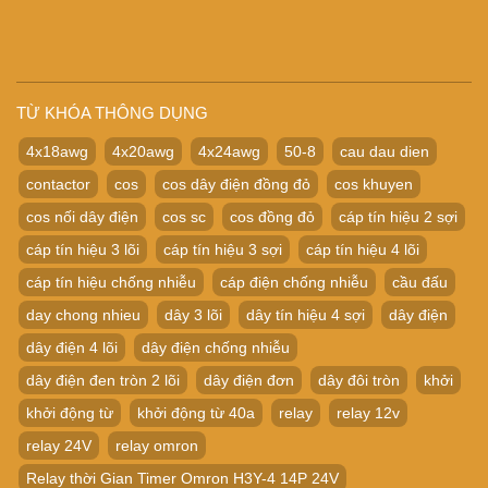
TỪ KHÓA THÔNG DỤNG
4x18awg
4x20awg
4x24awg
50-8
cau dau dien
contactor
cos
cos dây điện đồng đỏ
cos khuyen
cos nối dây điện
cos sc
cos đồng đỏ
cáp tín hiệu 2 sợi
cáp tín hiệu 3 lõi
cáp tín hiệu 3 sợi
cáp tín hiệu 4 lõi
cáp tín hiệu chống nhiễu
cáp điện chống nhiễu
cầu đấu
day chong nhieu
dây 3 lõi
dây tín hiệu 4 sợi
dây điện
dây điện 4 lõi
dây điện chống nhiễu
dây điện đen tròn 2 lõi
dây điện đơn
dây đôi tròn
khởi
khởi động từ
khởi động từ 40a
relay
relay 12v
relay 24V
relay omron
Relay thời Gian Timer Omron H3Y-4 14P 24V