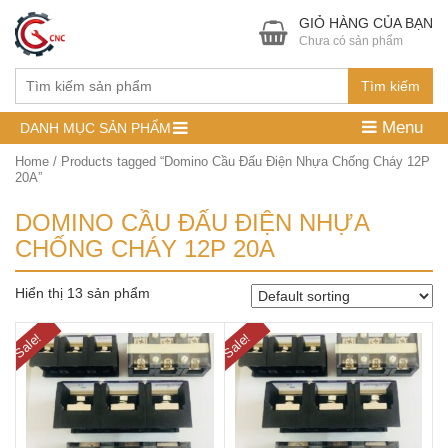
GIỎ HÀNG CỦA BẠN
Chưa có sản phẩm
Tìm kiếm
Menu
DANH MỤC SẢN PHẨM
Home
/ Products tagged “Domino Cầu Đấu Điện Nhựa Chống Cháy 12P
20A”
DOMINO CẦU ĐẤU ĐIỆN NHỰA
CHỐNG CHÁY 12P 20A
Hiển thị 13 sản phẩm
Sale!
Sale!