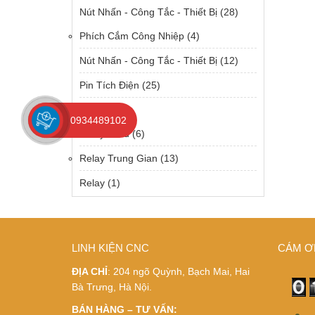
Nút Nhấn - Công Tắc - Thiết Bị
(28)
Phích Cắm Công Nhiệp
(4)
Nút Nhấn - Công Tắc - Thiết Bị
(12)
Pin Tích Điện
(25)
Relay
(57)
0934489102
Relay Solid
(6)
Relay Trung Gian
(13)
Relay
(1)
LINH KIỆN CNC
CÁM Ơ
ĐỊA CHỈ
: 204 ngõ Quỳnh, Bạch Mai, Hai
Bà Trưng, Hà Nội.
BÁN HÀNG – TƯ VẤN: