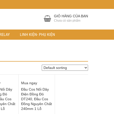
GIỎ HÀNG CỦA BẠN
Chưa có sản phẩm
RELAY
LINH KIỆN- PHỤ KIỆN
y
Mua ngay
Nối Dây
Đầu Cos Nối Dây
g Đỏ
Điện Đồng Đỏ
ầu Cos
DT240, Đầu Cos
yên Chất
Đồng Nguyên Chất
 Lỗ
240mm 1 Lỗ