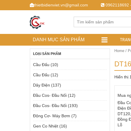
thietbidienviet.vn@gmail.com
0962118692 
TRAN
DANH MỤC SẢN PHẨM
Home
/ P
LOẠI SẢN PHẨM
DT1
Cầu Đấu
(10)
Cầu Đấu
(12)
Hiển thị
Dây Điện
(137)
Đầu Cos- Đầu Nối
(12)
Mua n
Đầu Co
Đầu Cos- Đầu Nối
(193)
Điện Đ
DT120,
Động Cơ- Máy Bơm
(7)
Đồng 
Lỗ
Gen Co Nhiệt
(16)