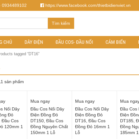
- 0934489102
https://www.facebook.com/thietbidienviet.vn
Tìm kiếm
G CHỦ
DÂY ĐIỆN
ĐẦU COS- ĐẦU NỐI
CẢM BIẾN
roducts tagged “DT16”
6
 11 sản phẩm
gay
Mua ngay
Mua ngay
Mua nga
s Nối Dây
Đầu Cos Nối Dây
Đầu Cos Nối Dây
Đầu Cos 
ồng Đỏ
Điện Đồng Đỏ
Điện Đồng Đỏ
Điện Đồn
 Đầu Cos
DT150, Đầu Cos
DT16, Đầu Cos
DT185, Đ
Đỏ 120mm 1
Đồng Nguyên Chất
Đồng Đỏ 16mm 1
Đồng Ngu
150mm 1 Lỗ
Lỗ
185mm 1