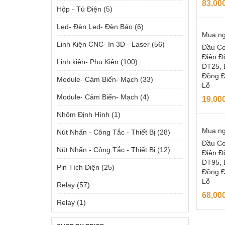
83,00
Hộp - Tủ Điện
(5)
Led- Đèn Led- Đèn Báo
(6)
Mua n
Linh Kiện CNC- In 3D - Laser
(56)
Đầu Co
Điện Đ
Linh kiện- Phụ Kiện
(100)
DT25, 
Đồng 
Module- Cảm Biến- Mạch
(33)
Lỗ
Module- Cảm Biến- Mạch
(4)
19,00
Nhôm Định Hình
(1)
Mua n
Nút Nhấn - Công Tắc - Thiết Bị
(28)
Đầu Co
Nút Nhấn - Công Tắc - Thiết Bị
(12)
Điện Đ
DT95, 
Pin Tích Điện
(25)
Đồng 
Lỗ
Relay
(57)
68,00
Relay
(1)