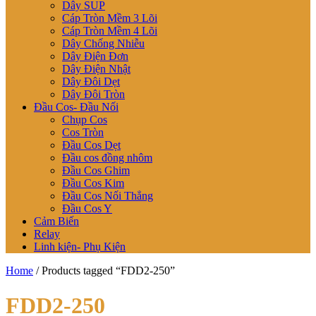
Dây SUP
Cáp Tròn Mềm 3 Lõi
Cáp Tròn Mềm 4 Lõi
Dây Chống Nhiễu
Dây Điện Đơn
Dây Điện Nhật
Dây Đôi Dẹt
Dây Đôi Tròn
Đầu Cos- Đầu Nối
Chụp Cos
Cos Tròn
Đầu Cos Dẹt
Đầu cos đồng nhôm
Đầu Cos Ghim
Đầu Cos Kim
Đầu Cos Nối Thẳng
Đầu Cos Y
Cảm Biến
Relay
Linh kiện- Phụ Kiện
Home
/ Products tagged “FDD2-250”
FDD2-250