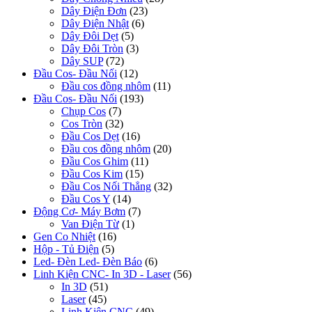
Dây Điện Đơn
(23)
Dây Điện Nhật
(6)
Dây Đôi Dẹt
(5)
Dây Đôi Tròn
(3)
Dây SUP
(72)
Đầu Cos- Đầu Nối
(12)
Đầu cos đồng nhôm
(11)
Đầu Cos- Đầu Nối
(193)
Chụp Cos
(7)
Cos Tròn
(32)
Đầu Cos Dẹt
(16)
Đầu cos đồng nhôm
(20)
Đầu Cos Ghim
(11)
Đầu Cos Kim
(15)
Đầu Cos Nối Thẳng
(32)
Đầu Cos Y
(14)
Động Cơ- Máy Bơm
(7)
Van Điện Từ
(1)
Gen Co Nhiệt
(16)
Hộp - Tủ Điện
(5)
Led- Đèn Led- Đèn Báo
(6)
Linh Kiện CNC- In 3D - Laser
(56)
In 3D
(51)
Laser
(45)
Linh Kiện CNC
(49)