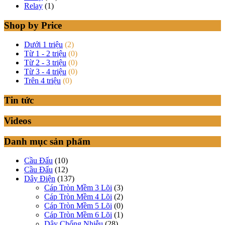
Relay
(1)
Shop by Price
Dưới 1 triệu
(2)
Từ 1 - 2 triệu
(0)
Từ 2 - 3 triệu
(0)
Từ 3 - 4 triệu
(0)
Trên 4 triệu
(0)
Tin tức
Videos
Danh mục sản phẩm
Cầu Đấu
(10)
Cầu Đấu
(12)
Dây Điện
(137)
Cáp Tròn Mềm 3 Lõi
(3)
Cáp Tròn Mềm 4 Lõi
(2)
Cáp Tròn Mềm 5 Lõi
(0)
Cáp Tròn Mềm 6 Lõi
(1)
Dây Chống Nhiễu
(28)