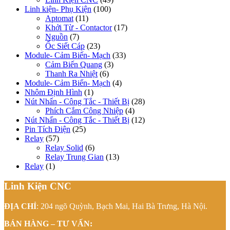
Linh kiện- Phụ Kiện
(100)
Aptomat
(11)
Khởi Từ - Contactor
(17)
Nguồn
(7)
Ốc Siết Cáp
(23)
Module- Cảm Biến- Mạch
(33)
Cảm Biến Quang
(3)
Thanh Ra Nhiệt
(6)
Module- Cảm Biến- Mạch
(4)
Nhôm Định Hình
(1)
Nút Nhấn - Công Tắc - Thiết Bị
(28)
Phích Cắm Công Nhiệp
(4)
Nút Nhấn - Công Tắc - Thiết Bị
(12)
Pin Tích Điện
(25)
Relay
(57)
Relay Solid
(6)
Relay Trung Gian
(13)
Relay
(1)
Linh Kiện CNC
ĐỊA CHỈ
: 204 ngõ Quỳnh, Bạch Mai, Hai Bà Trưng, Hà Nội.
BÁN HÀNG – TƯ VẤN: