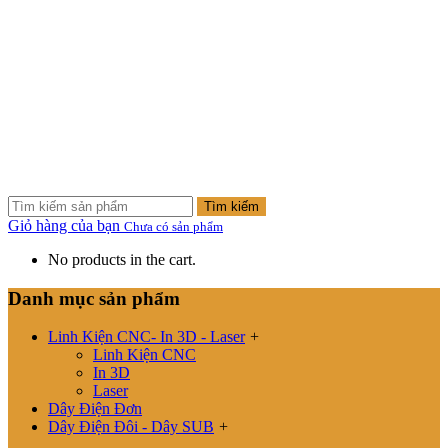
Tìm kiếm
Giỏ hàng của bạn
Chưa có sản phẩm
No products in the cart.
Danh mục sản phẩm
Linh Kiện CNC- In 3D - Laser
+
Linh Kiện CNC
In 3D
Laser
Dây Điện Đơn
Dây Điện Đôi - Dây SUB
+