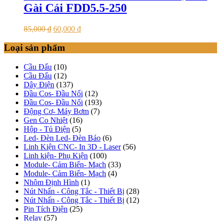
Gài Cái FDD5.5-250
85,000
₫
60,000
₫
Loại sản phẩm
Cầu Đấu
(10)
Cầu Đấu
(12)
Dây Điện
(137)
Đầu Cos- Đầu Nối
(12)
Đầu Cos- Đầu Nối
(193)
Động Cơ- Máy Bơm
(7)
Gen Co Nhiệt
(16)
Hộp - Tủ Điện
(5)
Led- Đèn Led- Đèn Báo
(6)
Linh Kiện CNC- In 3D - Laser
(56)
Linh kiện- Phụ Kiện
(100)
Module- Cảm Biến- Mạch
(33)
Module- Cảm Biến- Mạch
(4)
Nhôm Định Hình
(1)
Nút Nhấn - Công Tắc - Thiết Bị
(28)
Nút Nhấn - Công Tắc - Thiết Bị
(12)
Pin Tích Điện
(25)
Relay
(57)