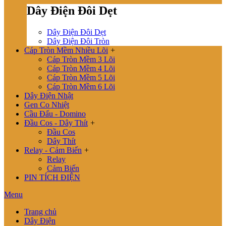
Dây Điện Đôi Dẹt
Dây Điện Đôi Dẹt
Dây Điện Đôi Tròn
Cáp Tròn Mềm Nhiều Lõi
+
Cáp Tròn Mềm 3 Lõi
Cáp Tròn Mềm 4 Lõi
Cáp Tròn Mềm 5 Lõi
Cáp Tròn Mềm 6 Lõi
Dây Điện Nhật
Gen Co Nhiệt
Cầu Đấu - Domino
Đầu Cos - Dây Thít
+
Đầu Cos
Dây Thít
Relay - Cảm Biến
+
Relay
Cảm Biến
PIN TÍCH ĐIỆN
Menu
Trang chủ
Dây Điện