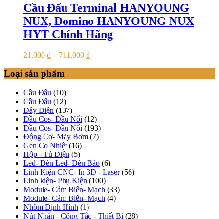
Cầu Đấu Terminal HANYOUNG
NUX, Domino HANYOUNG NUX
HYT Chính Hãng
21,000
₫
–
711,000
₫
Loại sản phẩm
Cầu Đấu
(10)
Cầu Đấu
(12)
Dây Điện
(137)
Đầu Cos- Đầu Nối
(12)
Đầu Cos- Đầu Nối
(193)
Động Cơ- Máy Bơm
(7)
Gen Co Nhiệt
(16)
Hộp - Tủ Điện
(5)
Led- Đèn Led- Đèn Báo
(6)
Linh Kiện CNC- In 3D - Laser
(56)
Linh kiện- Phụ Kiện
(100)
Module- Cảm Biến- Mạch
(33)
Module- Cảm Biến- Mạch
(4)
Nhôm Định Hình
(1)
Nút Nhấn - Công Tắc - Thiết Bị
(28)