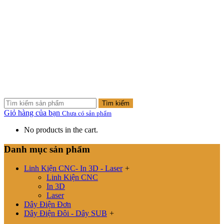
Tìm kiếm
Giỏ hàng của bạn
Chưa có sản phẩm
No products in the cart.
Danh mục sản phẩm
Linh Kiện CNC- In 3D - Laser
+
Linh Kiện CNC
In 3D
Laser
Dây Điện Đơn
Dây Điện Đôi - Dây SUB
+