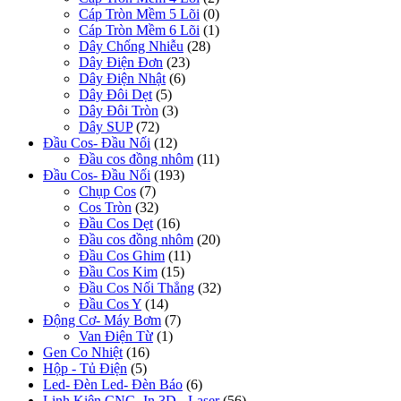
Cáp Tròn Mềm 5 Lõi
(0)
Cáp Tròn Mềm 6 Lõi
(1)
Dây Chống Nhiễu
(28)
Dây Điện Đơn
(23)
Dây Điện Nhật
(6)
Dây Đôi Dẹt
(5)
Dây Đôi Tròn
(3)
Dây SUP
(72)
Đầu Cos- Đầu Nối
(12)
Đầu cos đồng nhôm
(11)
Đầu Cos- Đầu Nối
(193)
Chụp Cos
(7)
Cos Tròn
(32)
Đầu Cos Dẹt
(16)
Đầu cos đồng nhôm
(20)
Đầu Cos Ghim
(11)
Đầu Cos Kim
(15)
Đầu Cos Nối Thẳng
(32)
Đầu Cos Y
(14)
Động Cơ- Máy Bơm
(7)
Van Điện Từ
(1)
Gen Co Nhiệt
(16)
Hộp - Tủ Điện
(5)
Led- Đèn Led- Đèn Báo
(6)
Linh Kiện CNC- In 3D - Laser
(56)