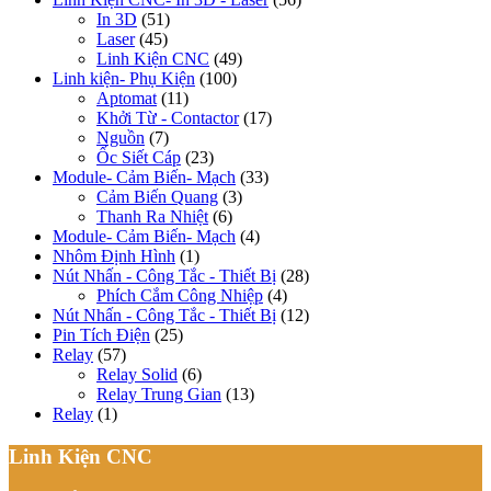
In 3D
(51)
Laser
(45)
Linh Kiện CNC
(49)
Linh kiện- Phụ Kiện
(100)
Aptomat
(11)
Khởi Từ - Contactor
(17)
Nguồn
(7)
Ốc Siết Cáp
(23)
Module- Cảm Biến- Mạch
(33)
Cảm Biến Quang
(3)
Thanh Ra Nhiệt
(6)
Module- Cảm Biến- Mạch
(4)
Nhôm Định Hình
(1)
Nút Nhấn - Công Tắc - Thiết Bị
(28)
Phích Cắm Công Nhiệp
(4)
Nút Nhấn - Công Tắc - Thiết Bị
(12)
Pin Tích Điện
(25)
Relay
(57)
Relay Solid
(6)
Relay Trung Gian
(13)
Relay
(1)
Linh Kiện CNC