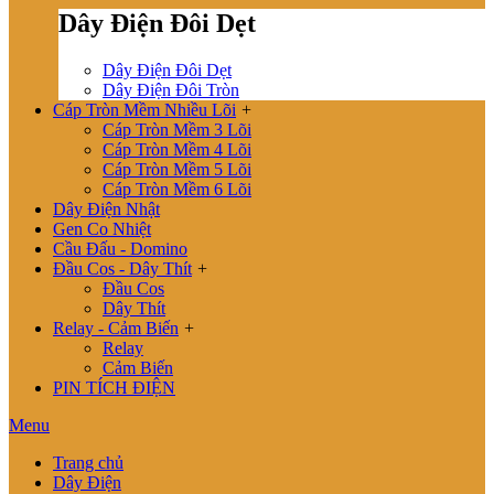
Dây Điện Đôi Dẹt
Dây Điện Đôi Dẹt
Dây Điện Đôi Tròn
Cáp Tròn Mềm Nhiều Lõi
+
Cáp Tròn Mềm 3 Lõi
Cáp Tròn Mềm 4 Lõi
Cáp Tròn Mềm 5 Lõi
Cáp Tròn Mềm 6 Lõi
Dây Điện Nhật
Gen Co Nhiệt
Cầu Đấu - Domino
Đầu Cos - Dây Thít
+
Đầu Cos
Dây Thít
Relay - Cảm Biến
+
Relay
Cảm Biến
PIN TÍCH ĐIỆN
Menu
Trang chủ
Dây Điện