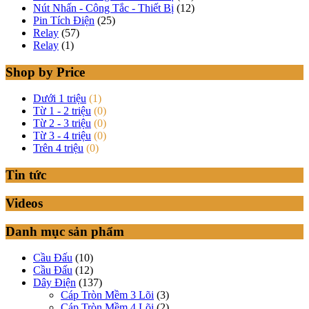
Nút Nhấn - Công Tắc - Thiết Bị
(12)
Pin Tích Điện
(25)
Relay
(57)
Relay
(1)
Shop by Price
Dưới 1 triệu
(1)
Từ 1 - 2 triệu
(0)
Từ 2 - 3 triệu
(0)
Từ 3 - 4 triệu
(0)
Trên 4 triệu
(0)
Tin tức
Videos
Danh mục sản phẩm
Cầu Đấu
(10)
Cầu Đấu
(12)
Dây Điện
(137)
Cáp Tròn Mềm 3 Lõi
(3)
Cáp Tròn Mềm 4 Lõi
(2)