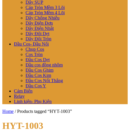
Dây SUP
Cáp Tròn Mềm 3 Lõi
Cáp Tròn Mềm 4 Lõi
Dây Chống Nhiễu
Dây Điện Đơn
Dây Điện Nhật
Dây Đôi Dẹt
Dây Đôi Tròn
Đầu Cos- Đầu Nối
Chụp Cos
Cos Tròn
Đầu Cos Dẹt
Đầu cos đồng nhôm
Đầu Cos Ghim
Đầu Cos Kim
Đầu Cos Nối Thẳng
Đầu Cos Y
Cảm Biến
Relay
Linh kiện- Phụ Kiện
Home
/ Products tagged “HYT-1003”
HYT-1003