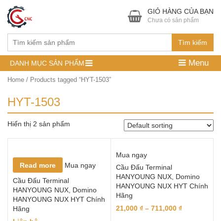
GIỎ HÀNG CỦA BẠN
Chưa có sản phẩm
Tìm kiếm
Menu
DANH MỤC SẢN PHẨM
Home
/ Products tagged “HYT-1503”
HYT-1503
Hiển thị 2 sản phẩm
Mua ngay
Read more
Mua ngay
Cầu Đấu Terminal
HANYOUNG NUX, Domino
Cầu Đấu Terminal
HANYOUNG NUX HYT Chính
HANYOUNG NUX, Domino
Hãng
HANYOUNG NUX HYT Chính
21,000
₫
–
711,000
₫
Hãng