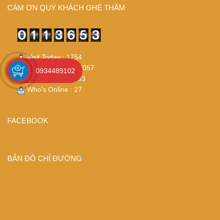
CÁM ƠN QUÝ KHÁCH GHÉ THĂM
Visit Today : 1754
Visit Yesterday : 7057
0934489102
Total Visit : 113653
Who's Online : 27
FACEBOOK
BẢN ĐỒ CHỈ ĐƯỜNG