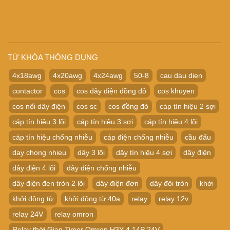
TỪ KHÓA THÔNG DỤNG
4x18awg
4x20awg
4x24awg
50-8
cau dau dien
contactor
cos
cos dây điện đồng đỏ
cos khuyen
cos nối dây điện
cos sc
cos đồng đỏ
cáp tín hiệu 2 sợi
cáp tín hiệu 3 lõi
cáp tín hiệu 3 sợi
cáp tín hiệu 4 lõi
cáp tín hiệu chống nhiễu
cáp điện chống nhiễu
cầu đấu
day chong nhieu
dây 3 lõi
dây tín hiệu 4 sợi
dây điện
dây điện 4 lõi
dây điện chống nhiễu
dây điện đen tròn 2 lõi
dây điện đơn
dây đôi tròn
khởi
khởi động từ
khởi động từ 40a
relay
relay 12v
relay 24V
relay omron
Relay thời Gian Timer Omron H3Y-4 14P 24V