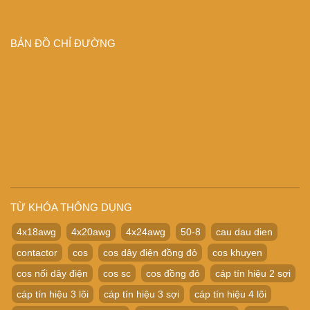
BẢN ĐỒ CHỈ ĐƯỜNG
TỪ KHÓA THÔNG DỤNG
4x18awg
4x20awg
4x24awg
50-8
cau dau dien
contactor
cos
cos dây điện đồng đỏ
cos khuyen
cos nối dây điện
cos sc
cos đồng đỏ
cáp tín hiệu 2 sợi
cáp tín hiệu 3 lõi
cáp tín hiệu 3 sợi
cáp tín hiệu 4 lõi