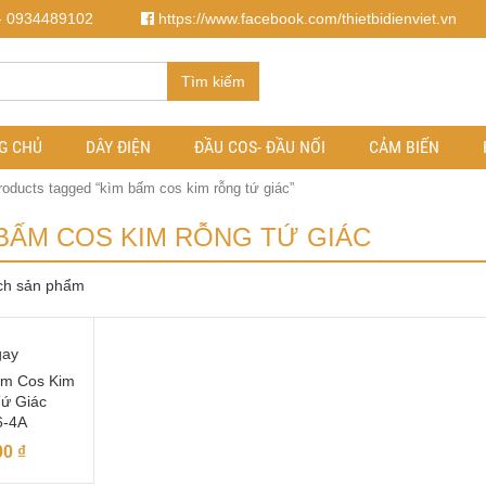
- 0934489102
https://www.facebook.com/thietbidienviet.vn
Tìm kiếm
G CHỦ
DÂY ĐIỆN
ĐẦU COS- ĐẦU NỐI
CẢM BIẾN
roducts tagged “kìm bấm cos kim rỗng tứ giác”
BẤM COS KIM RỖNG TỨ GIÁC
ch sản phẩm
gay
m Cos Kim
ứ Giác
6-4A
00
₫