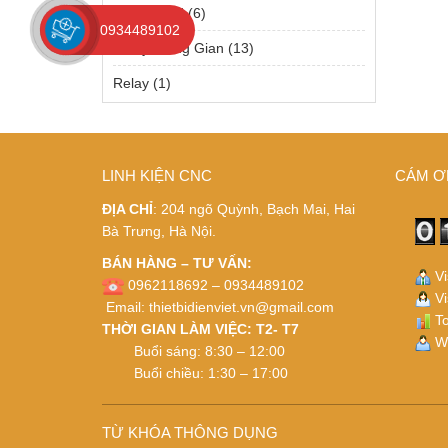
Relay Solid
(6)
0934489102
Relay Trung Gian
(13)
Relay
(1)
LINH KIỆN CNC
CÁM Ơ
ĐỊA CHỈ
: 204 ngõ Quỳnh, Bạch Mai, Hai
Bà Trưng, Hà Nội.
BÁN HÀNG – TƯ VẤN:
Vi
0962118692 – 0934489102
Vi
Email:
thietbidienviet.vn@gmail.com
To
THỜI GIAN LÀM VIỆC: T2- T7
Wh
Buổi sáng: 8:30 – 12:00
Buổi chiều: 1:30 – 17:00
TỪ KHÓA THÔNG DỤNG