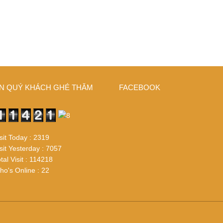
N QUÝ KHÁCH GHÉ THĂM
FACEBOOK
sit Today : 2319
sit Yesterday : 7057
tal Visit : 114218
o's Online : 22