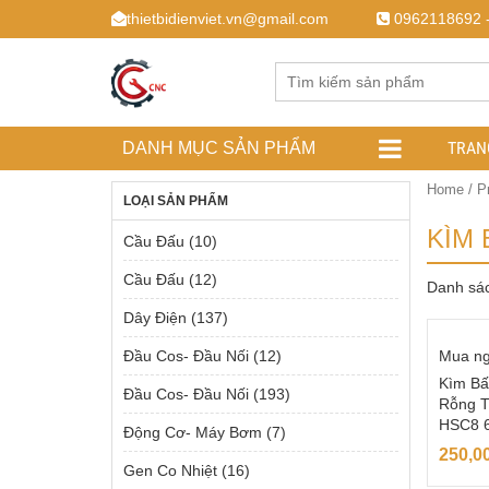
thietbidienviet.vn@gmail.com
0962118692 
TRAN
DANH MỤC SẢN PHẨM
Home
/ P
LOẠI SẢN PHẨM
KÌM 
Cầu Đấu
(10)
Cầu Đấu
(12)
Danh sá
Dây Điện
(137)
Đầu Cos- Đầu Nối
(12)
Mua n
Kìm Bấ
Đầu Cos- Đầu Nối
(193)
Rỗng T
HSC8 
Động Cơ- Máy Bơm
(7)
250,0
Gen Co Nhiệt
(16)