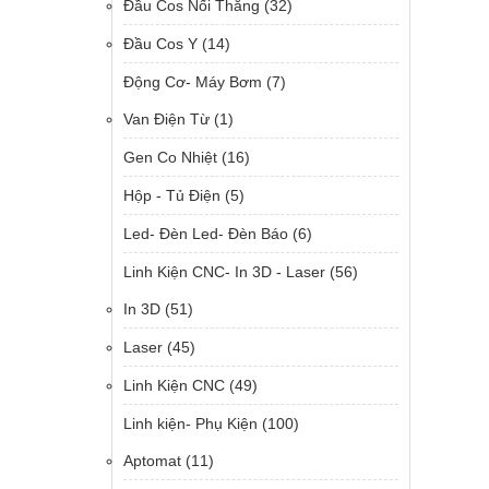
Đầu Cos Nối Thẳng
(32)
Đầu Cos Y
(14)
Động Cơ- Máy Bơm
(7)
Van Điện Từ
(1)
Gen Co Nhiệt
(16)
Hộp - Tủ Điện
(5)
Led- Đèn Led- Đèn Báo
(6)
Linh Kiện CNC- In 3D - Laser
(56)
In 3D
(51)
Laser
(45)
Linh Kiện CNC
(49)
Linh kiện- Phụ Kiện
(100)
Aptomat
(11)