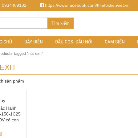
- 0934489102
https://www.facebook.com/thietbidienviet.vn
Tìm kiếm
G CHỦ
DÂY ĐIỆN
ĐẦU COS- ĐẦU NỐI
CẢM BIẾN
oducts tagged “nút exit”
EXIT
ch sản phẩm
gay
ắc Hành
V-156-1C25
0V có con
₫