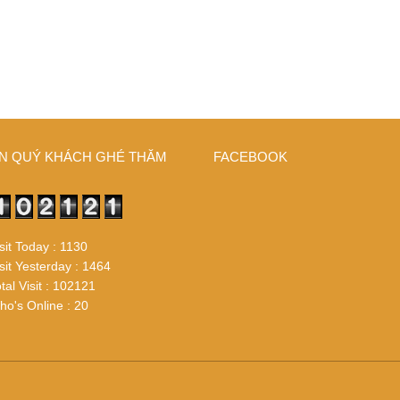
N QUÝ KHÁCH GHÉ THĂM
FACEBOOK
sit Today : 1130
sit Yesterday : 1464
tal Visit : 102121
o's Online : 20