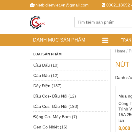
thietbidienviet.vn@gmail.com
0962118692 
TRAN
DANH MỤC SẢN PHẨM
Home
/ Pr
LOẠI SẢN PHẨM
NÚT 
Cầu Đấu
(10)
Cầu Đấu
(12)
Danh sá
Dây Điện
(137)
Đầu Cos- Đầu Nối
(12)
Mua n
Công T
Đầu Cos- Đầu Nối
(193)
Trình 
15A 25
Động Cơ- Máy Bơm
(7)
lăn
Gen Co Nhiệt
(16)
8,000