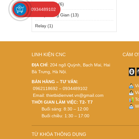
Relay Solid
(6)
0934489102
Relay Trung Gian
(13)
Relay
(1)
LINH KIỆN CNC
CÁM Ơ
ĐỊA CHỈ
: 204 ngõ Quỳnh, Bạch Mai, Hai
Bà Trưng, Hà Nội.
BÁN HÀNG – TƯ VẤN:
Vi
0962118692 – 0934489102
Vi
Email:
thietbidienviet.vn@gmail.com
To
THỜI GIAN LÀM VIỆC: T2- T7
Wh
Buổi sáng: 8:30 – 12:00
Buổi chiều: 1:30 – 17:00
TỪ KHÓA THÔNG DỤNG