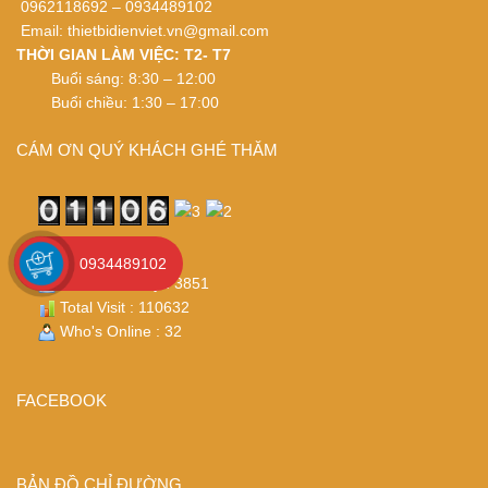
0962118692 – 0934489102
Email:
thietbidienviet.vn@gmail.com
THỜI GIAN LÀM VIỆC: T2- T7
Buổi sáng: 8:30 – 12:00
Buổi chiều: 1:30 – 17:00
CÁM ƠN QUÝ KHÁCH GHÉ THĂM
Visit Today : 5790
0934489102
Visit Yesterday : 3851
Total Visit : 110632
Who's Online : 32
FACEBOOK
BẢN ĐỒ CHỈ ĐƯỜNG