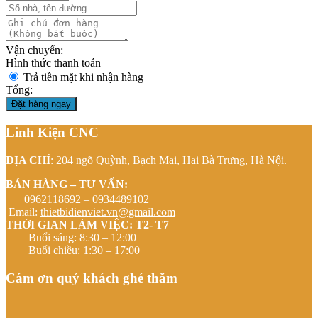
Vận chuyển:
Hình thức thanh toán
Trả tiền mặt khi nhận hàng
Tổng:
Đặt hàng ngay
Linh Kiện CNC
ĐỊA CHỈ
: 204 ngõ Quỳnh, Bạch Mai, Hai Bà Trưng, Hà Nội.
BÁN HÀNG – TƯ VẤN:
0962118692 – 0934489102
Email:
thietbidienviet.vn@gmail.com
THỜI GIAN LÀM VIỆC: T2- T7
Buổi sáng: 8:30 – 12:00
Buổi chiều: 1:30 – 17:00
Cám ơn quý khách ghé thăm