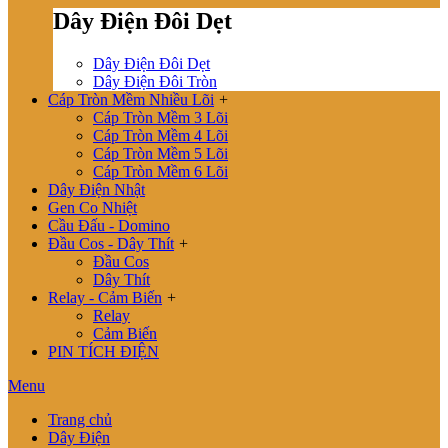
Dây Điện Đôi Dẹt
Dây Điện Đôi Dẹt
Dây Điện Đôi Tròn
Cáp Tròn Mềm Nhiều Lõi
+
Cáp Tròn Mềm 3 Lõi
Cáp Tròn Mềm 4 Lõi
Cáp Tròn Mềm 5 Lõi
Cáp Tròn Mềm 6 Lõi
Dây Điện Nhật
Gen Co Nhiệt
Cầu Đấu - Domino
Đầu Cos - Dây Thít
+
Đầu Cos
Dây Thít
Relay - Cảm Biến
+
Relay
Cảm Biến
PIN TÍCH ĐIỆN
Menu
Trang chủ
Dây Điện