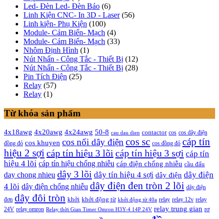
Led- Đèn Led- Đèn Báo
(6)
Linh Kiện CNC- In 3D - Laser
(56)
Linh kiện- Phụ Kiện
(100)
Module- Cảm Biến- Mạch
(4)
Module- Cảm Biến- Mạch
(33)
Nhôm Định Hình
(1)
Nút Nhấn - Công Tắc - Thiết Bị
(12)
Nút Nhấn - Công Tắc - Thiết Bị
(28)
Pin Tích Điện
(25)
Relay
(57)
Relay
(1)
Từ khóa sản phẩm
4x20awg
4x24awg
4x18awg
50-8
contactor
cos dây điện
cos
cau dau dien
cos sc
cáp tín
cos nối dây điện
cos khuyen
đồng đỏ
cos đồng đỏ
hiệu 2 sợi
cáp tín hiệu 3 lõi
cáp tín hiệu 3 sợi
cáp tín
hiệu 4 lõi
cáp tín hiệu chống nhiễu
cáp điện chống nhiễu
cầu đấu
dây 3 lõi
dây tín hiệu 4 sợi
dây điện
day chong nhieu
dây điện
dây điện đen tròn 2 lõi
4 lõi
dây điện chống nhiễu
dây điện
dây đôi tròn
khởi
khởi động từ
relay
đơn
khởi động từ 40a
relay 12v
relay
relay trung gian
relay omron
rơ
24V
Relay thời Gian Timer Omron H3Y-4 14P 24V