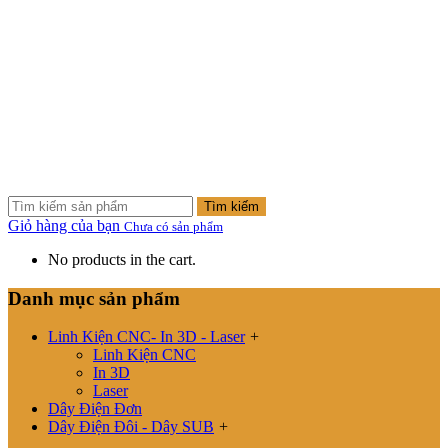
Tìm kiếm
Giỏ hàng của bạn
Chưa có sản phẩm
No products in the cart.
Danh mục sản phẩm
Linh Kiện CNC- In 3D - Laser
+
Linh Kiện CNC
In 3D
Laser
Dây Điện Đơn
Dây Điện Đôi - Dây SUB
+