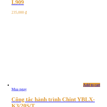
L909
235,000
₫
Add to cart
Mua ngay
Công tắc hành trình Chint YBLX-
K3/20S/T