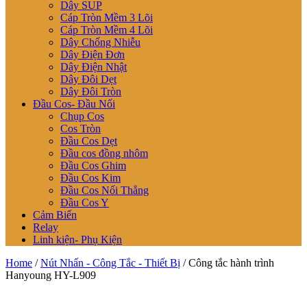
Dây SUP
Cáp Tròn Mềm 3 Lõi
Cáp Tròn Mềm 4 Lõi
Dây Chống Nhiễu
Dây Điện Đơn
Dây Điện Nhật
Dây Đôi Dẹt
Dây Đôi Tròn
Đầu Cos- Đầu Nối
Chụp Cos
Cos Tròn
Đầu Cos Dẹt
Đầu cos đồng nhôm
Đầu Cos Ghim
Đầu Cos Kim
Đầu Cos Nối Thẳng
Đầu Cos Y
Cảm Biến
Relay
Linh kiện- Phụ Kiện
Home
/
Nút Nhấn - Công Tắc - Thiết Bị
/ Công tắc hành trình
Hanyoung HY-L909