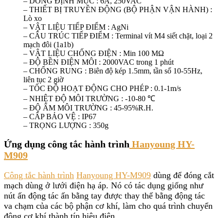
– DÒNG ĐỊNH MỨC : 6A, 250VAC
– THIẾT BỊ TRUYỀN ĐỘNG (BỘ PHẬN VẬN HÀNH) :
Lò xo
– VẬT LIỆU TIẾP ĐIỂM : AgNi
– CẤU TRÚC TIẾP ĐIỂM : Terminal vít M4 siết chặt, loại 2
mạch đôi (1a1b)
– VẬT LIỆU CHỐNG ĐIỆN : Min 100 MΩ
– ĐỘ BỀN ĐIỆN MÔI : 2000VAC trong 1 phút
– CHỐNG RUNG : Biên độ kép 1.5mm, tần số 10-55Hz,
liên tục 2 giờ
– TỐC ĐỘ HOẠT ĐỘNG CHO PHÉP : 0.1-1m/s
– NHIỆT ĐỘ MÔI TRƯỜNG : -10-80 ℃
– ĐỘ ẨM MÔI TRƯỜNG : 45-95%R.H.
– CẤP BẢO VỆ : IP67
– TRỌNG LƯỢNG : 350g
Ứng dụng công tắc hành trình
Hanyoung HY-
M909
Công tắc hành trình
Hanyoung HY-M909
dùng để đóng cắt
mạch dùng ở lưới điện hạ áp. Nó có tác dụng giống như
nút ấn động tác ấn bằng tay được thay thế bằng động tác
va chạm của các bộ phận cơ khí, làm cho quá trình chuyển
động cơ khí thành tín hiệu điện.