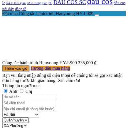
đầu cos
ĐẦU COS SC
sc
đầu cos
le
Rơ le thời gian
rơ le trung gian
nối dây
đồng đỏ
Đặt mua Công tắc hành trình Hanyoung HY-L909
Công tắc hành trình Hanyoung HY-L909
235,000
₫
Hướng dẫn mua hàng
Thêm vào giỏ
Bạn vui lòng nhập đúng số điện thoại để chúng tôi sẽ gọi xác nhận
đơn hàng trước khi giao hàng. Xin cảm ơn!
Thông tin người mua
Anh
Chị