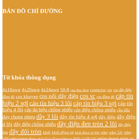
BẢN ĐỒ CHỈ ĐƯỜNG
Từ khóa thông dụng
4x20awg
4x24awg
4x18awg
50-8
contactor
cos dây điện
cos
cau dau dien
cos sc
cáp tín
cos nối dây điện
cos khuyen
đồng đỏ
cos đồng đỏ
hiệu 2 sợi
cáp tín hiệu 3 lõi
cáp tín hiệu 3 sợi
cáp tín
hiệu 4 lõi
cáp tín hiệu chống nhiễu
cáp điện chống nhiễu
cầu đấu
dây 3 lõi
dây tín hiệu 4 sợi
dây điện
day chong nhieu
dây điện
dây điện đen tròn 2 lõi
4 lõi
dây điện chống nhiễu
dây điện
dây đôi tròn
khởi
khởi động từ
relay
đơn
khởi động từ 40a
relay 12v
relay
relay trung gian
relay omron
rơ
24V
Relay thời Gian Timer Omron H3Y-4 14P 24V