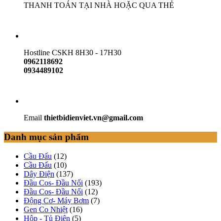
THANH TOÁN TẠI NHÀ HOẶC QUA THẺ
Hostline CSKH 8H30 - 17H30
0962118692
0934489102
Email
thietbidienviet.vn@gmail.com
Danh mục sản phẩm
Cầu Đấu
(12)
Cầu Đấu
(10)
Dây Điện
(137)
Đầu Cos- Đầu Nối
(193)
Đầu Cos- Đầu Nối
(12)
Động Cơ- Máy Bơm
(7)
Gen Co Nhiệt
(16)
Hộp - Tủ Điện
(5)