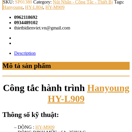
SKU:
SP01380
Category:
Nút Nhấn - Công Tắc - Thiết Bị
Tags:
Hanyoung
,
HY-L804
,
HY-M909
0962118692
0934489102
thietbidienviet.vn@gmail.com
Description
Mô tả sản phẩm
Công tắc hành trình
Hanyoung
HY-L909
Thông số kỹ thuật:
– DÒNG :
HY-M909