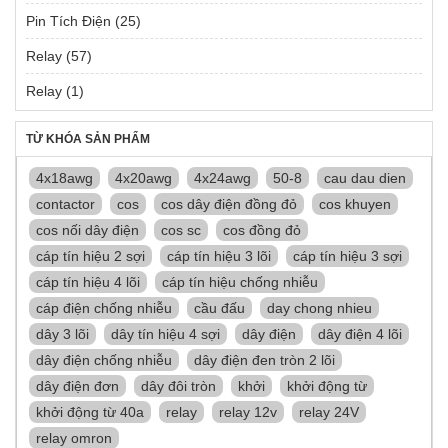
Pin Tích Điện
(25)
Relay
(57)
Relay
(1)
TỪ KHÓA SẢN PHẨM
4x18awg
4x20awg
4x24awg
50-8
cau dau dien
contactor
cos
cos dây điện đồng đỏ
cos khuyen
cos nối dây điện
cos sc
cos đồng đỏ
cáp tín hiệu 2 sợi
cáp tín hiệu 3 lõi
cáp tín hiệu 3 sợi
cáp tín hiệu 4 lõi
cáp tín hiệu chống nhiễu
cáp điện chống nhiễu
cầu đấu
day chong nhieu
dây 3 lõi
dây tín hiệu 4 sợi
dây điện
dây điện 4 lõi
dây điện chống nhiễu
dây điện đen tròn 2 lõi
dây điện đơn
dây đôi tròn
khởi
khởi động từ
khởi động từ 40a
relay
relay 12v
relay 24V
relay omron