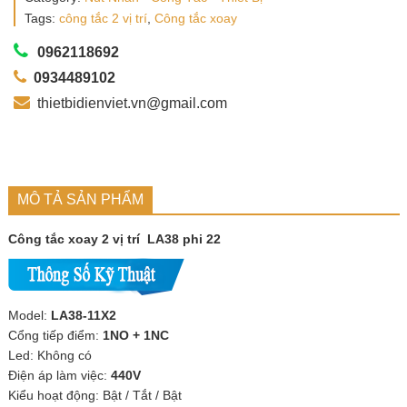
Tags:
công tắc 2 vị trí
,
Công tắc xoay
0962118692
0934489102
thietbidienviet.vn@gmail.com
MÔ TẢ SẢN PHẨM
Công tắc xoay 2 vị trí LA38 phi 22
Model:
LA38-11X2
Cổng tiếp điểm:
1NO + 1NC
Led: Không có
Điện áp làm việc:
440V
Kiểu hoạt động: Bật / Tắt / Bật