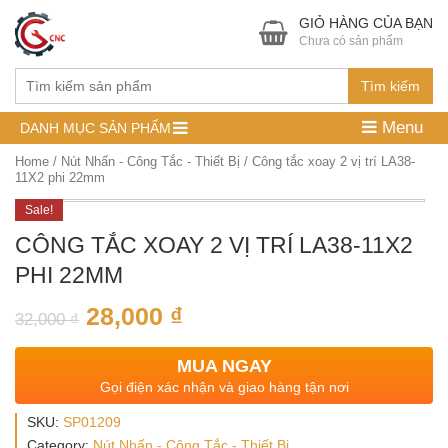
GIỎ HÀNG CỦA BẠN
Chưa có sản phẩm
Tìm kiếm
Menu
DANH MỤC SẢN PHẨM
Home
/
Nút Nhấn - Công Tắc - Thiết Bị
/ Công tắc xoay 2 vị trí LA38-
11X2 phi 22mm
Sale!
CÔNG TẮC XOAY 2 VỊ TRÍ LA38-11X2
PHI 22MM
28,000
₫
32,000
₫
MUA NGAY
Gọi điện xác nhận và giao hàng tận nơi
SKU:
SP01209
Category:
Nút Nhấn - Công Tắc - Thiết Bị