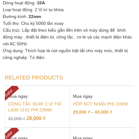
Dòng hoạt động:
10A
Loại hoạt động: 2 Vị trí tự khóa
Đường kính:
22mm
Tuổi thọ: Chu kỳ 5000 lần xoay
Cấu trúc: Lắp đặt theo kiểu gắn liền trên vỏ máy dùng để khởi
động máy , thiết bị điện từ, công tắc , rơ le và các mạch điện khác
với AC 50Hz
Ứng dụng: Thích hợp là nút nguồn bật tắt cho máy móc, thiết bị
công nghiệp. Tủ điện.
RELATED PRODUCTS
Sale!
Mua ngay
Mua ngay
CÔNG TẮC XOAY 2 VỊ TRÍ
HỘP NÚT NHẤN PHI 22MM
LA38-11X2 PHI 22MM
25,000
₫
–
65,000
₫
28,000
₫
32,000
₫
Sale!
Mua ngay
Mua ngay