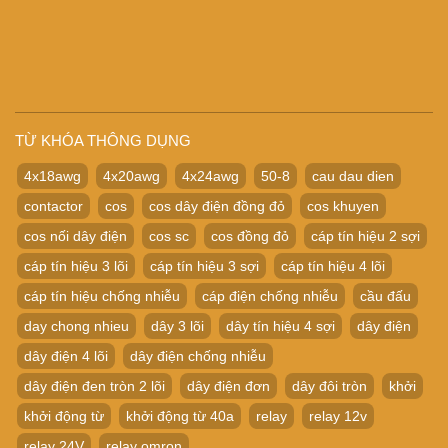
TỪ KHÓA THÔNG DỤNG
4x18awg
4x20awg
4x24awg
50-8
cau dau dien
contactor
cos
cos dây điện đồng đỏ
cos khuyen
cos nối dây điện
cos sc
cos đồng đỏ
cáp tín hiệu 2 sợi
cáp tín hiệu 3 lõi
cáp tín hiệu 3 sợi
cáp tín hiệu 4 lõi
cáp tín hiệu chống nhiễu
cáp điện chống nhiễu
cầu đấu
day chong nhieu
dây 3 lõi
dây tín hiệu 4 sợi
dây điện
dây điện 4 lõi
dây điện chống nhiễu
dây điện đen tròn 2 lõi
dây điện đơn
dây đôi tròn
khởi
khởi động từ
khởi động từ 40a
relay
relay 12v
relay 24V
relay omron