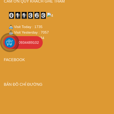
CÁM ƠN QUÝ KHÁCH GHÉ THĂM
Visit Today : 1735
Visit Yesterday : 7057
Total Visit : 113634
0934489102
Who's Online : 16
FACEBOOK
BẢN ĐỒ CHỈ ĐƯỜNG