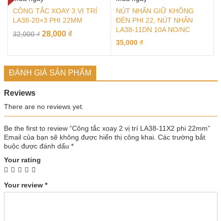
CÔNG TẮC XOAY 3 VỊ TRÍ
NÚT NHẤN GIỮ KHÔNG
LA38-20×3 PHI 22MM
ĐÈN PHI 22, NÚT NHẤN
LA38-11DN 10A NO/NC
28,000
₫
32,000
₫
35,000
₫
ĐÁNH GIÁ SẢN PHẨM
Reviews
There are no reviews yet.
Be the first to review “Công tắc xoay 2 vị trí LA38-11X2 phi 22mm”
Email của bạn sẽ không được hiển thị công khai.
Các trường bắt
buộc được đánh dấu
*
Your rating
Your review
*