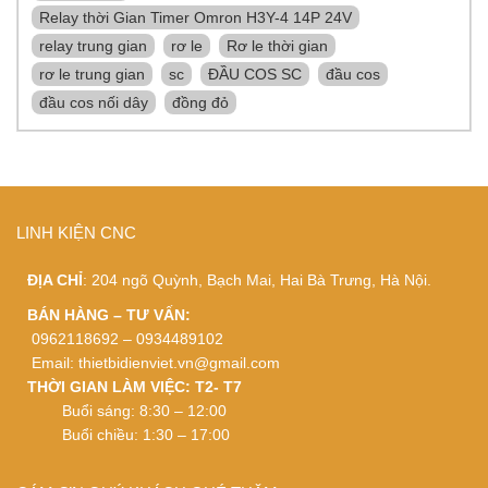
Relay thời Gian Timer Omron H3Y-4 14P 24V
relay trung gian
rơ le
Rơ le thời gian
rơ le trung gian
sc
ĐẦU COS SC
đầu cos
đầu cos nối dây
đồng đỏ
LINH KIỆN CNC
ĐỊA CHỈ
: 204 ngõ Quỳnh, Bạch Mai, Hai Bà Trưng, Hà Nội.
BÁN HÀNG – TƯ VẤN:
0962118692 – 0934489102
Email:
thietbidienviet.vn@gmail.com
THỜI GIAN LÀM VIỆC: T2- T7
Buổi sáng: 8:30 – 12:00
Buổi chiều: 1:30 – 17:00