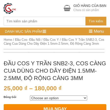
GIỎ HÀNG CỦA BẠN
Chưa có sản phẩm
Tìm kiếm
Menu
DANH MỤC SẢN PHẨM
Home
/
Đầu Cos- Đầu Nối
/
Đầu Cos Y
/ Đầu Cos Y Trần SNB2-3, Cos
Càng Cua Dùng Cho Dây Điện 1.5mm-2.5mm, Độ Rộng Càng 3mm
ĐẦU COS Y TRẦN SNB2-3, COS CÀNG
CUA DÙNG CHO DÂY ĐIỆN 1.5MM-
2.5MM, ĐỘ RỘNG CÀNG 3MM
25,000
₫
–
180,000
₫
Đóng Gói
MUA NGAY