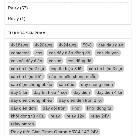
Relay
(57)
Relay
(1)
TỪ KHÓA SẢN PHẨM
4x18awg
4x20awg
4x24awg
50-8
cau dau dien
contactor
cos
cos dây điện đồng đỏ
cos khuyen
cos nối dây điện
cos sc
cos đồng đỏ
cáp tín hiệu 2 sợi
cáp tín hiệu 3 lõi
cáp tín hiệu 3 sợi
cáp tín hiệu 4 lõi
cáp tín hiệu chống nhiễu
cáp điện chống nhiễu
cầu đấu
day chong nhieu
dây 3 lõi
dây tín hiệu 4 sợi
dây điện
dây điện 4 lõi
dây điện chống nhiễu
dây điện đen tròn 2 lõi
dây điện đơn
dây đôi tròn
khởi
khởi động từ
khởi động từ 40a
relay
relay 12v
relay 24V
relay omron
Relay thời Gian Timer Omron H3Y-4 14P 24V