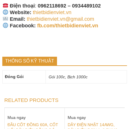
Điện thoại
:
0962118692 – 0934489102
Website:
thietbidienviet.vn
Email:
thietbidienviet.vn@gmail.com
Facebook:
fb.com/thietbidienviet.vn
THÔNG SỐ KỸ THUẬT
Đóng Gói
Gói 100c, Bịch 1000c
RELATED PRODUCTS
Mua ngay
Mua ngay
ĐẦU CỐT ĐỒNG 60A, CỐT
DÂY ĐIỆN NHẬT 14AWG,