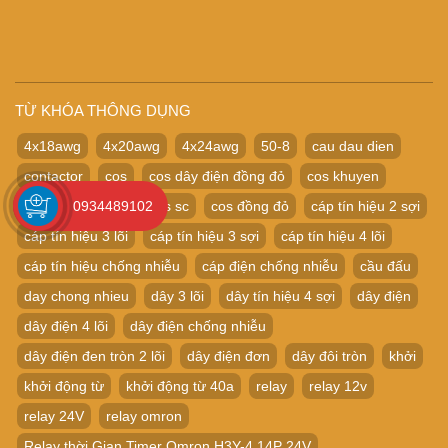
TỪ KHÓA THÔNG DỤNG
4x18awg
4x20awg
4x24awg
50-8
cau dau dien
contactor
cos
cos dây điện đồng đỏ
cos khuyen
0934489102
cos nối dây điện
cos sc
cos đồng đỏ
cáp tín hiệu 2 sợi
cáp tín hiệu 3 lõi
cáp tín hiệu 3 sợi
cáp tín hiệu 4 lõi
cáp tín hiệu chống nhiễu
cáp điện chống nhiễu
cầu đấu
day chong nhieu
dây 3 lõi
dây tín hiệu 4 sợi
dây điện
dây điện 4 lõi
dây điện chống nhiễu
dây điện đen tròn 2 lõi
dây điện đơn
dây đôi tròn
khởi
khởi động từ
khởi động từ 40a
relay
relay 12v
relay 24V
relay omron
Relay thời Gian Timer Omron H3Y-4 14P 24V