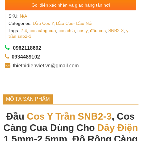
Gọi điện xác nhận và giao hàng tận nơi
SKU:
N/A
Categories:
Đầu Cos Y
,
Đầu Cos- Đầu Nối
Tags:
2-4
,
cos càng cua
,
cos chỉa
,
cos y
,
đầu cos
,
SNB2-3
,
y
trần snb2-3
0962118692
0934489102
thietbidienviet.vn@gmail.com
MÔ TẢ SẢN PHẨM
Đầu
Cos Y Trần
SNB2-3
, Cos
Càng Cua Dùng Cho
Dây Điện
1.5mm-2.5mm, Độ Rộng Càng