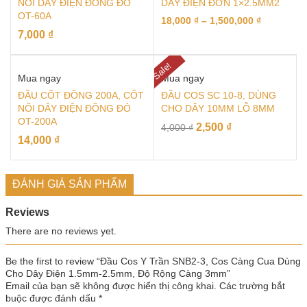
NỐI DÂY ĐIỆN ĐỒNG ĐỎ
DÂY ĐIỆN ĐƠN 1×2.5MM2
OT-60A
18,000
₫
–
1,500,000
₫
7,000
₫
Sale!
Mua ngay
Mua ngay
ĐẦU CỐT ĐỒNG 200A, CỐT
ĐẦU COS SC 10-8, DÙNG
NỐI DÂY ĐIỆN ĐỒNG ĐỎ
CHO DÂY 10MM LỖ 8MM
OT-200A
2,500
₫
4,000
₫
14,000
₫
ĐÁNH GIÁ SẢN PHẨM
Reviews
There are no reviews yet.
Be the first to review “Đầu Cos Y Trần SNB2-3, Cos Càng Cua Dùng
Cho Dây Điện 1.5mm-2.5mm, Độ Rộng Càng 3mm”
Email của bạn sẽ không được hiển thị công khai.
Các trường bắt
buộc được đánh dấu
*