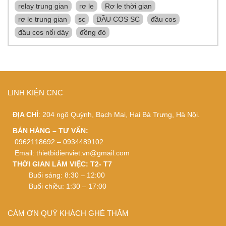
relay trung gian
rơ le
Rơ le thời gian
rơ le trung gian
sc
ĐẦU COS SC
đầu cos
đầu cos nối dây
đồng đỏ
LINH KIỆN CNC
ĐỊA CHỈ
: 204 ngõ Quỳnh, Bạch Mai, Hai Bà Trưng, Hà Nội.
BÁN HÀNG – TƯ VẤN:
0962118692 – 0934489102
Email:
thietbidienviet.vn@gmail.com
THỜI GIAN LÀM VIỆC: T2- T7
Buổi sáng: 8:30 – 12:00
Buổi chiều: 1:30 – 17:00
CÁM ƠN QUÝ KHÁCH GHÉ THĂM